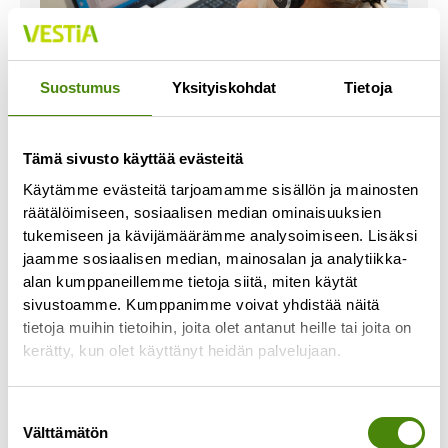
Suostumus
Yksityiskohdat
Tietoja
Vastaa sähköistä
Tämä sivusto käyttää evästeitä
asiointipalvelua koskevaan
Käytämme evästeitä tarjoamamme sisällön ja mainosten
kyselyyn ja osallistu
räätälöimiseen, sosiaalisen median ominaisuuksien
arvontaan!
tukemiseen ja kävijämäärämme analysoimiseen. Lisäksi
jaamme sosiaalisen median, mainosalan ja analytiikka-
17.3.2026
alan kumppaneillemme tietoja siitä, miten käytät
Selvitämme sähköisen asiointipalvelun
sivustoamme. Kumppanimme voivat yhdistää näitä
toteuttamista, ja tätä varten haluaisimme kuulla
tietoja muihin tietoihin, joita olet antanut heille tai joita on
asiakkaidemme toiveita palveluun liittyen.
kerätty, kun olet käyttänyt heidän palvelujaan.
Sähköisen palvelun ajatuksena on, että Vestian
asiakkaana
Suostumuksen
Lue lisää »
Välttämätön
valinta