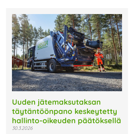
Uuden jätemaksutaksan
täytäntöönpano keskeytetty
hallinto-oikeuden päätöksellä
30.3.2026