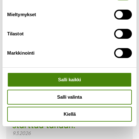
Mieltymykset
Tilastot
Markkinointi
Salli kaikki
Salli valinta
Kierrätyssankarit- kampanja
Kiellä
starttaa tänään!
9.3.2026