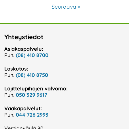
Seuraava »
Yhteystiedot
Asiakaspalvelu:
Puh.
(08) 410 8700
Laskutus:
Puh.
(08) 410 8750
Lajittelupihojen valvomo:
Puh.
050 329 9617
Vaakapalvelut:
Puh.
044 726 2993
Vestianväylä 80