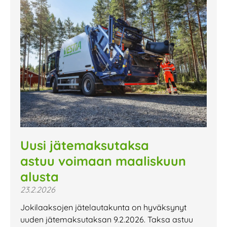
Uusi jätemaksutaksa
astuu voimaan maaliskuun
alusta
23.2.2026
Jokilaaksojen jätelautakunta on hyväksynyt
uuden jätemaksutaksan 9.2.2026. Taksa astuu