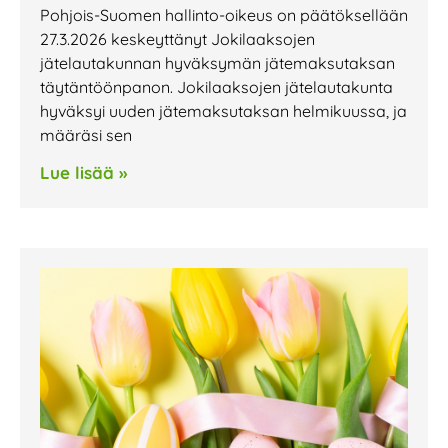
Pohjois-Suomen hallinto-oikeus on päätöksellään
27.3.2026 keskeyttänyt Jokilaaksojen
jätelautakunnan hyväksymän jätemaksutaksan
täytäntöönpanon. Jokilaaksojen jätelautakunta
hyväksyi uuden jätemaksutaksan helmikuussa, ja
määräsi sen
Lue lisää »