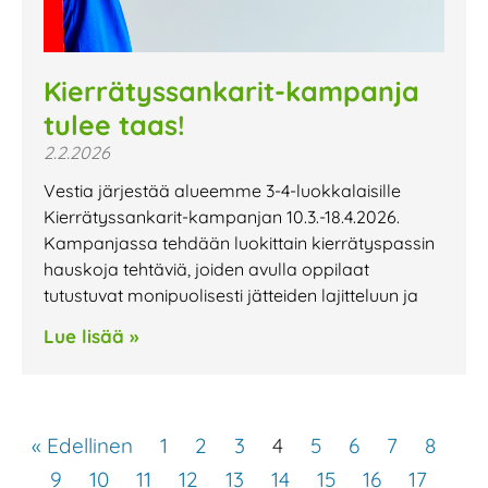
Kierrätyssankarit-kampanja
tulee taas!
2.2.2026
Vestia järjestää alueemme 3-4-luokkalaisille
Kierrätyssankarit-kampanjan 10.3.-18.4.2026.
Kampanjassa tehdään luokittain kierrätyspassin
hauskoja tehtäviä, joiden avulla oppilaat
tutustuvat monipuolisesti jätteiden lajitteluun ja
Lue lisää »
« Edellinen
1
2
3
4
5
6
7
8
9
10
11
12
13
14
15
16
17