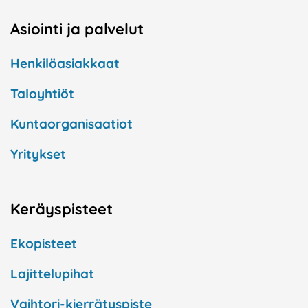
Asiointi ja palvelut
Henkilöasiakkaat
Taloyhtiöt
Kuntaorganisaatiot
Yritykset
Keräyspisteet
Ekopisteet
Lajittelupihat
Vaihtori-kierrätyspiste