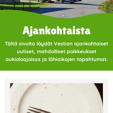
Ajankohtaista
Tältä sivulta löydät Vestian ajankohtaiset
uutiset, mahdolliset poikkeukset
aukioloajoissa ja lähiaikojen tapahtumat.
Page
Page
Page
Page
Page
Page
Page
Page
Page
Page
Page
Page
Page
Page
Page
Page
Pa