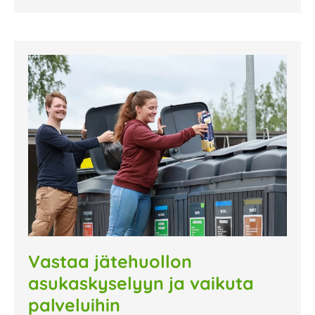
Vastaa jätehuollon
asukaskyselyyn ja vaikuta
palveluihin