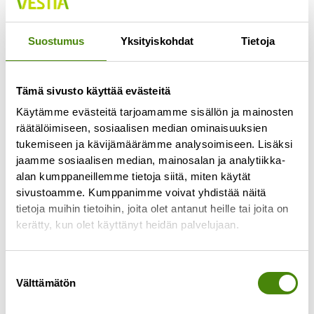
Jokaisella lajittelupihalla pääsee vähintään
kerran viikossa
Suostumus
Yksityiskohdat
Tietoja
Lue lisää »
Tämä sivusto käyttää evästeitä
Käytämme evästeitä tarjoamamme sisällön ja mainosten
räätälöimiseen, sosiaalisen median ominaisuuksien
tukemiseen ja kävijämäärämme analysoimiseen. Lisäksi
jaamme sosiaalisen median, mainosalan ja analytiikka-
alan kumppaneillemme tietoja siitä, miten käytät
sivustoamme. Kumppanimme voivat yhdistää näitä
tietoja muihin tietoihin, joita olet antanut heille tai joita on
kerätty, kun olet käyttänyt heidän palvelujaan.
Suostumuksen
Välttämätön
valinta