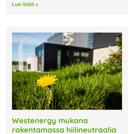
Lue lisää »
Westenergy mukana
rakentamassa hiilineutraalia