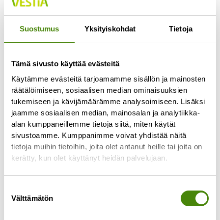
Suostumus
Yksityiskohdat
Tietoja
Tämä sivusto käyttää evästeitä
Käytämme evästeitä tarjoamamme sisällön ja mainosten
räätälöimiseen, sosiaalisen median ominaisuuksien
tukemiseen ja kävijämäärämme analysoimiseen. Lisäksi
jaamme sosiaalisen median, mainosalan ja analytiikka-
alan kumppaneillemme tietoja siitä, miten käytät
Kesä kevyemmäksi – myös
sivustoamme. Kumppanimme voivat yhdistää näitä
roskapussille!
tietoja muihin tietoihin, joita olet antanut heille tai joita on
kerätty, kun olet käyttänyt heidän palvelujaan.
12.6.2025
Aurinko paistaa, grilli käy kuumana ja piknik-viltti
levitetään nurmikolle. Mutta mitä jos tänä kesänä
Suostumuksen
Välttämätön
kevennettäisiin myös jätteen määrää? Pienillä
valinta
valinnoilla