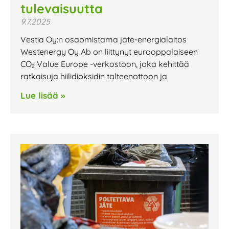
tulevaisuutta
9.7.2025
Vestia Oy:n osaomistama jäte-energialaitos
Westenergy Oy Ab on liittynyt eurooppalaiseen
CO₂ Value Europe -verkostoon, joka kehittää
ratkaisuja hiilidioksidin talteenottoon ja
Lue lisää »