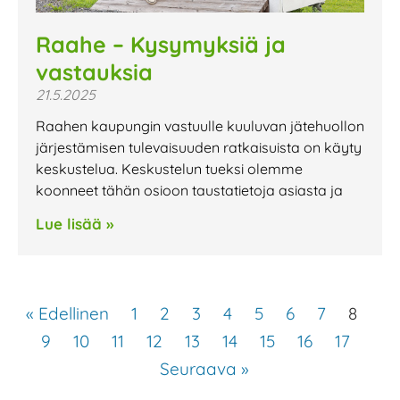
Raahe – Kysymyksiä ja
vastauksia
21.5.2025
Raahen kaupungin vastuulle kuuluvan jätehuollon
järjestämisen tulevaisuuden ratkaisuista on käyty
keskustelua. Keskustelun tueksi olemme
koonneet tähän osioon taustatietoja asiasta ja
Lue lisää »
« Edellinen
1
2
3
4
5
6
7
8
9
10
11
12
13
14
15
16
17
Seuraava »