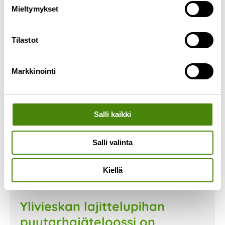
Mieltymykset
Lue lisää »
Tilastot
Markkinointi
Salli kaikki
Salli valinta
Kiellä
Ylivieskan lajittelupihan
puutarhajäteloossi on