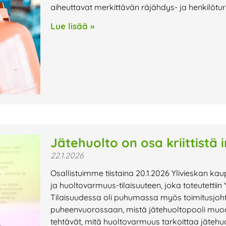
aiheuttavat merkittävän räjähdys- ja henkilöturv
Lue lisää »
Jätehuolto on osa kriittistä 
22.1.2026
Osallistuimme tiistaina 20.1.2026 Ylivieskan 
ja huoltovarmuus-tilaisuuteen, joka toteutettii
Tilaisuudessa oli puhumassa myös toimitusjoht
puheenvuorossaan, mistä jätehuoltopooli muo
tehtävät, mitä huoltovarmuus tarkoittaa jätehuol