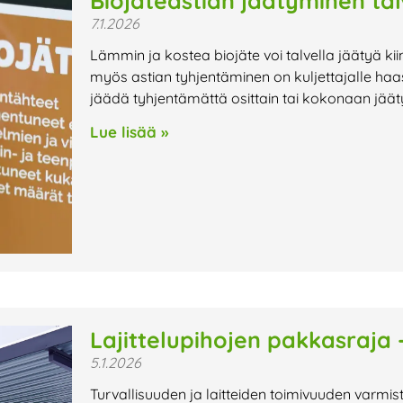
Biojäteastian jäätyminen tal
7.1.2026
Lämmin ja kostea biojäte voi talvella jäätyä kii
myös astian tyhjentäminen on kuljettajalle haa
jäädä tyhjentämättä osittain tai kokonaan jää
Lue lisää »
Lajittelupihojen pakkasraja 
5.1.2026
Turvallisuuden ja laitteiden toimivuuden varm