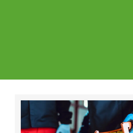
Ajankohtaista
Page
Page
Pa
Tältä sivulta löydät Vestian ajankohtaise
mahdolliset poikkeukset aukioloajoissa j