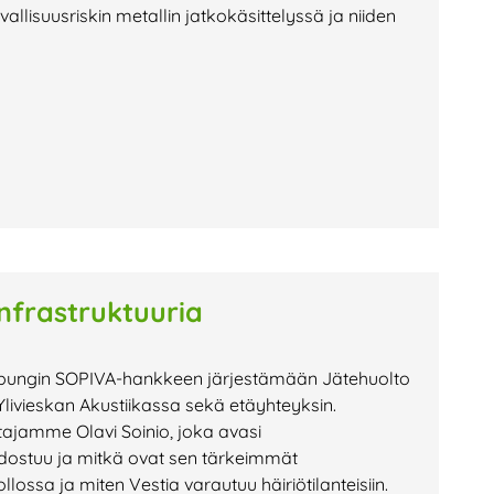
allisuusriskin metallin jatkokäsittelyssä ja niiden
infrastruktuuria
kaupungin SOPIVA-hankkeen järjestämään Jätehuolto
n Ylivieskan Akustiikassa sekä etäyhteyksin.
ajamme Olavi Soinio, joka avasi
dostuu ja mitkä ovat sen tärkeimmät
lossa ja miten Vestia varautuu häiriötilanteisiin.