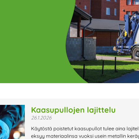
ge
Page
Page
Page
Page
Page
Page
Page
Page
Page
Page
Page
P
Kaasupullojen lajittelu
26.1.2026
t uutiset,
Käytöstä poistetut kaasupullot tulee aina lajit
a lähiaikojen
eksyy materiaalinsa vuoksi usein metallin kerä