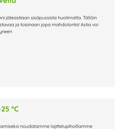
vella
nni jäteastiaan sisäpussista huolimatta. Tällöin
stavaa ja toisinaan jopa mahdotonta! Astia voi
tyneen
-25 °C
istamiseksi noudatamme lajittelupihoillamme