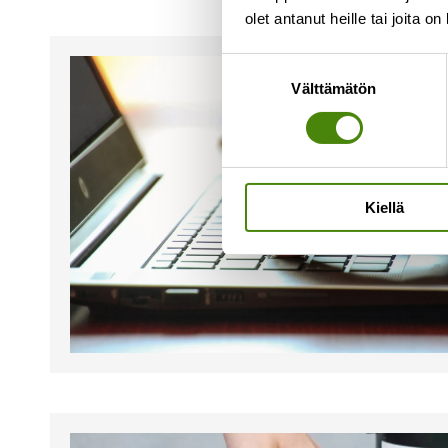
olet antanut heille tai joita o
Suostumuksen
Välttämätön
valinta
Kiellä