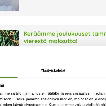
Keräämme joulukuuset tammi
vierestä maksutta!
8.1.2026
Keräämme joulukuuset tammikuun ajan jäteastio
viedä kuusi ulos jäteastian viereen, me huoleh
koristeet sekä jalusta. Viimeinen joulukuusien 
Yksityiskohdat
Lue lisää »
itä
mme sisällön ja mainosten räätälöimiseen, sosiaalisen median
iseen. Lisäksi jaamme sosiaalisen median, mainosalan ja analy
, miten käytät sivustoamme. Kumppanimme voivat yhdistää näitä t