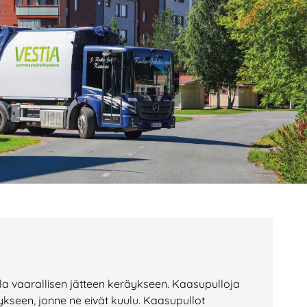
age
Page
Page
ella vaarallisen jätteen keräykseen. Kaasupulloja
ykseen, jonne ne eivät kuulu. Kaasupullot