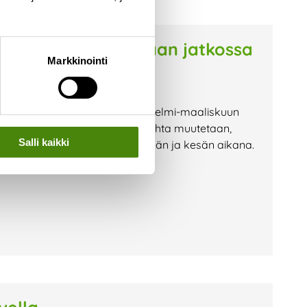
rusmaksu laskutetaan jatkossa
Markkinointi
taan jatkossa asiakkailtamme helmi-maaliskuun
lo-syyskuussa. Laskutusajankohta muutetaan,
Salli kaikki
stajavaihdoksista tehdään kevään ja kesän aikana.
a