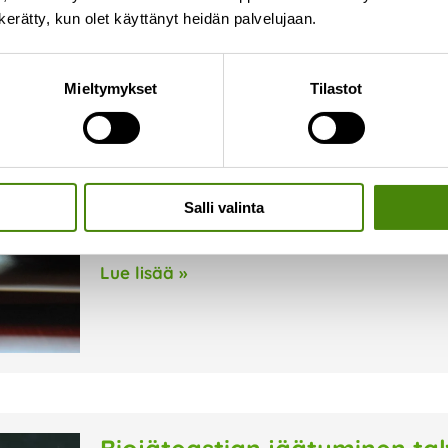
n kerätty, kun olet käyttänyt heidän palvelujaan.
Vapaa-ajan kiinteistöjen pe
Mieltymykset
Tilastot
helmi-maaliskuussa
8.1.2026
Vapaa-ajan kiinteistöjen perusmaksu laskute
aikana. Laskutusajankohta on aiemmin ollut e
Salli valinta
koska suurin osa vapaa-ajan kiinteistöjen omi
Uusi laskutusajankohta vähentää sekaannuksi
Lue lisää »