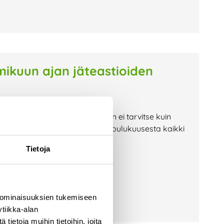
kuun ajan jäteastioiden
iden vierestä maksutta. Sinun ei tarvitse kuin
dimme lopusta! Muista poistaa joulukuusesta kaikki
keräyspäivä on
Tietoja
 ominaisuuksien tukemiseen
tiikka-alan
ietoja muihin tietoihin, joita