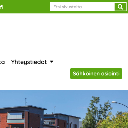
Search
fi
ta
Yhteystiedot
Sähköinen asiointi