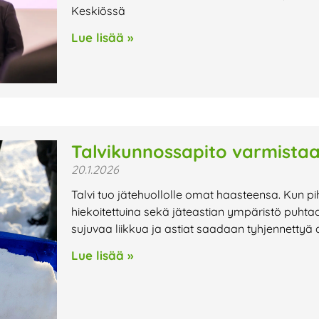
Keskiössä
Lue lisää »
Talvikunnossapito varmistaa
20.1.2026
Talvi tuo jätehuollolle omat haasteensa. Kun pi
hiekoitettuina sekä jäteastian ympäristö puhtaa
sujuvaa liikkua ja astiat saadaan tyhjennettyä 
Lue lisää »