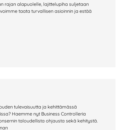
rajan alapuolelle, lajittelupiha suljetaan
 voimme taata turvallisen asioinnin ja estää
uden tulevaisuutta ja kehittämässä
nissa? Haemme nyt Business Controlleria
ernin taloudellista ohjausta sekä kehitystä.
nnan