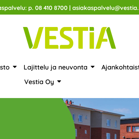
spalvelu: p. 08 410 8700 | asiakaspalvelu@vestia.
sto
Lajittelu ja neuvonta
Ajankohtais
Vestia Oy