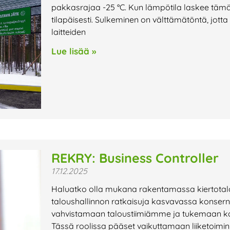
pakkasrajaa -25 °C. Kun lämpötila laskee tämän 
tilapäisesti. Sulkeminen on välttämätöntä, jotta
laitteiden
Lue lisää »
REKRY: Business Controller
17.12.2025
Haluatko olla mukana rakentamassa kiertotalo
taloushallinnon ratkaisuja kasvavassa konser
vahvistamaan taloustiimiämme ja tukemaan kons
Tässä roolissa pääset vaikuttamaan liiketoimi