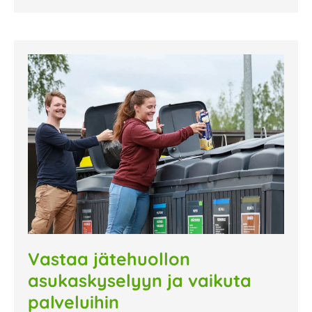
Vastaa jätehuollon
asukaskyselyyn ja vaikuta
palveluihin