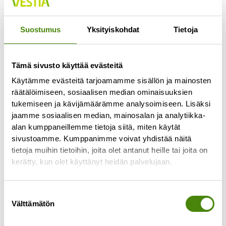
Jokaisella lajittelupihalla pääsee vähintään
kerran viikossa
Suostumus
Yksityiskohdat
Tietoja
Lue lisää »
Tämä sivusto käyttää evästeitä
Käytämme evästeitä tarjoamamme sisällön ja mainosten
räätälöimiseen, sosiaalisen median ominaisuuksien
tukemiseen ja kävijämäärämme analysoimiseen. Lisäksi
jaamme sosiaalisen median, mainosalan ja analytiikka-
alan kumppaneillemme tietoja siitä, miten käytät
sivustoamme. Kumppanimme voivat yhdistää näitä
tietoja muihin tietoihin, joita olet antanut heille tai joita on
kerätty, kun olet käyttänyt heidän palvelujaan.
Suostumuksen
Välttämätön
valinta