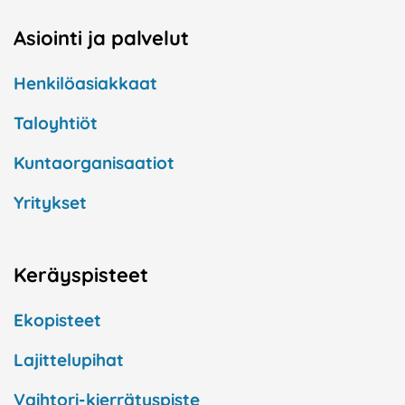
Asiointi ja palvelut
Henkilöasiakkaat
Taloyhtiöt
Kuntaorganisaatiot
Yritykset
Keräyspisteet
Ekopisteet
Lajittelupihat
Vaihtori-kierrätyspiste