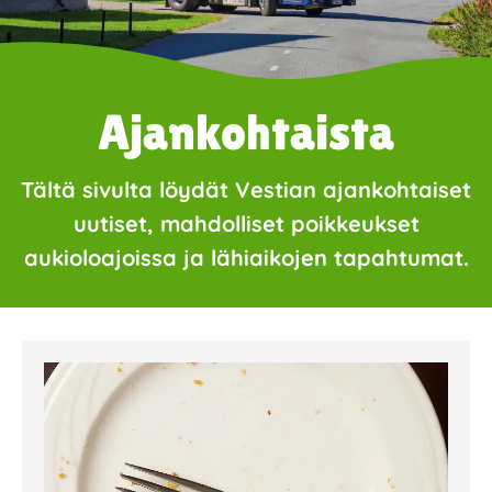
Ajankohtaista
Tältä sivulta löydät Vestian ajankohtaiset
uutiset, mahdolliset poikkeukset
aukioloajoissa ja lähiaikojen tapahtumat.
Page
Page
Page
Page
Page
Page
Page
Page
Page
Page
Page
Page
Page
Page
Page
Page
Pa