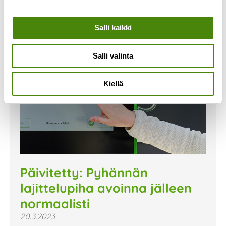
Salli kaikki
Salli valinta
Kiellä
Päivitetty: Pyhännän
lajittelupiha avoinna jälleen
normaalisti
20.3.2023