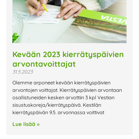
Kevään 2023 kierrätyspäivien
arvontavoittajat
31.5.2023
Olemme arponeet kevään kierrätyspäivien
arvontojen voittajat. Kierrätyspäivien arvontaan
osallistuneiden kesken arvottiin 3 kpl Vestian
sisustuskoreja/kierrätyspäivä. Kestilän
kierrätyspäivän 9.5. arvonnassa voittivat
Lue lisää »