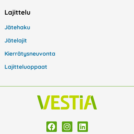
Lajittelu
Jätehaku
Jätelajit
Kierrätysneuvonta
Lajitteluoppaat
F
I
L
a
n
i
c
s
n