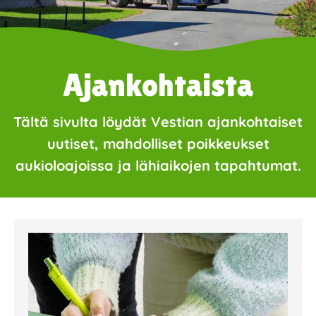
Ajankohtaista
Tältä sivulta löydät Vestian ajankohtaiset
uutiset, mahdolliset poikkeukset
aukioloajoissa ja lähiaikojen tapahtumat.
Page
Page
Page
Page
Page
Page
Page
Page
Page
Page
Page
Page
Page
Page
Page
Page
Pa