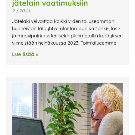
jätelain vaatimuksiin
2.3.2023
Jätelaki velvoittaa kaikki viiden tai useamman
huoneiston taloyhtiöt aloittamaan kartonki-, lasi-
ja muovipakkausten sekä pienmetallin keräyksen
viimeistään heinäkuussa 2023. Toimialueemme
Lue lisää »