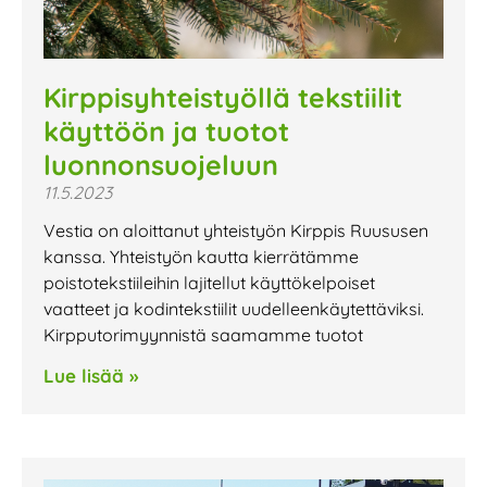
Kirppisyhteistyöllä tekstiilit
käyttöön ja tuotot
luonnonsuojeluun
11.5.2023
Vestia on aloittanut yhteistyön Kirppis Ruususen
kanssa. Yhteistyön kautta kierrätämme
poistotekstiileihin lajitellut käyttökelpoiset
vaatteet ja kodintekstiilit uudelleenkäytettäviksi.
Kirpputorimyynnistä saamamme tuotot
Lue lisää »