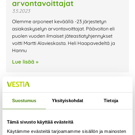
arvontavoittajat
3.5.2023
Olemme arponeet keväällä -23 järjestetyn
asiakaskyselyn arvontavoittajat. Päävoiton eli
puolen vuoden ilmaiset jäteastiatyhjennykset
voitti Martti Alavieskasta. Heli Haapavedeltä ja
Hannu
Lue lisää »
Suostumus
Yksityiskohdat
Tietoja
Tämä sivusto käyttää evästeitä
Käytämme evästeitä tarjoamamme sisällön ja mainosten