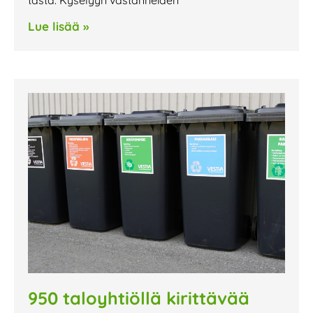
Lue lisää »
950 taloyhtiöllä kirittävää