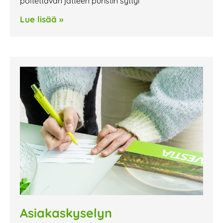
poltettavan jätteen puristin syttyi
Lue lisää »
Asiakaskyselyn