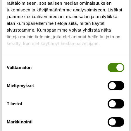
räätälöimiseen, sosiaalisen median ominaisuuksien
tukemiseen ja kävijämäärämme analysoimiseen. Lisäksi
jaamme sosiaalisen median, mainosalan ja analytiikka-
alan kumppaneillemme tietoja siitä, miten käytät
sivustoamme. Kumppanimme voivat yhdistää näitä
tietoja muihin tietoihin, joita olet antanut heille tai joita on
PÄIVITETTY:
kerätty, kun olet käyttänyt heidän palvelujaan.
Puhelinasiakaspalvelu toimii
jälleen normaalisti
Suostumuksen
Välttämätön
27.4.2023
valinta
Päivitetty 27.4.2023 klo 10.55: Puhelinlinjamme
toimivat jälleen ja palvelemme normaalien
Mieltymykset
aukioloaikojen mukaisesti ma-pe klo 8-15.30.
———————————— Puhelinasiakaspalvelumme
Tilastot
ei toimi tällä
Lue lisää »
Markkinointi