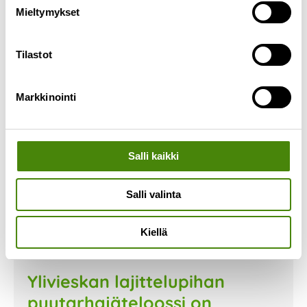
Mieltymykset
Lue lisää »
Tilastot
Markkinointi
Salli kaikki
Salli valinta
Kiellä
Ylivieskan lajittelupihan
puutarhajäteloossi on