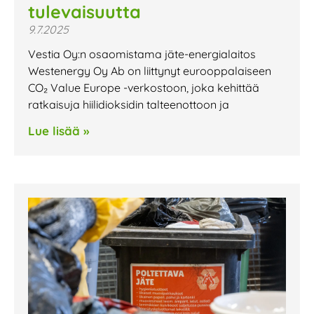
tulevaisuutta
9.7.2025
Vestia Oy:n osaomistama jäte-energialaitos
Westenergy Oy Ab on liittynyt eurooppalaiseen
CO₂ Value Europe -verkostoon, joka kehittää
ratkaisuja hiilidioksidin talteenottoon ja
Lue lisää »