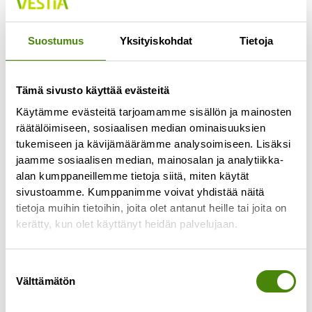
Suostumus
Yksityiskohdat
Tietoja
Tämä sivusto käyttää evästeitä
Käytämme evästeitä tarjoamamme sisällön ja mainosten
räätälöimiseen, sosiaalisen median ominaisuuksien
tukemiseen ja kävijämäärämme analysoimiseen. Lisäksi
jaamme sosiaalisen median, mainosalan ja analytiikka-
alan kumppaneillemme tietoja siitä, miten käytät
Kesä kevyemmäksi – myös
sivustoamme. Kumppanimme voivat yhdistää näitä
roskapussille!
tietoja muihin tietoihin, joita olet antanut heille tai joita on
kerätty, kun olet käyttänyt heidän palvelujaan.
12.6.2025
Aurinko paistaa, grilli käy kuumana ja piknik-viltti
levitetään nurmikolle. Mutta mitä jos tänä kesänä
Suostumuksen
Välttämätön
kevennettäisiin myös jätteen määrää? Pienillä
valinta
valinnoilla