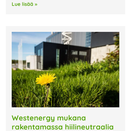
Lue lisää »
Westenergy mukana
rakentamassa hiilineutraalia