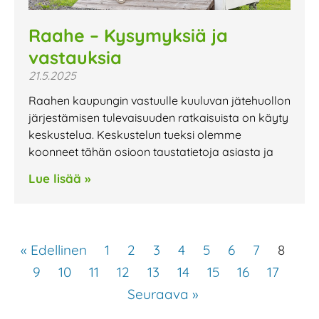
Raahe – Kysymyksiä ja
vastauksia
21.5.2025
Raahen kaupungin vastuulle kuuluvan jätehuollon
järjestämisen tulevaisuuden ratkaisuista on käyty
keskustelua. Keskustelun tueksi olemme
koonneet tähän osioon taustatietoja asiasta ja
Lue lisää »
« Edellinen
1
2
3
4
5
6
7
8
9
10
11
12
13
14
15
16
17
Seuraava »