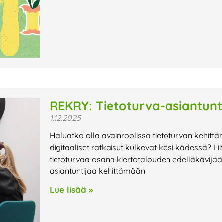
REKRY: Tietoturva-asiantunt
1.12.2025
Haluatko olla avainroolissa tietoturvan kehittäm
digitaaliset ratkaisut kulkevat käsi kädessä? Lii
tietoturvaa osana kiertotalouden edelläkävij
asiantuntijaa kehittämään
Lue lisää »