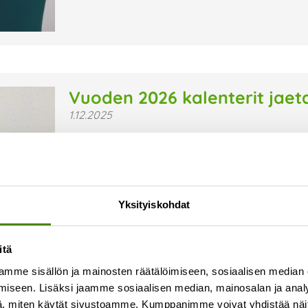
Vuoden 2026 kalenterit jaet
1.12.2025
Vestian vuoden 2026 vuosikalenterit jaetaan m
ensimmäisestä viikosta alkaen. Kaikki kalenteri
kotitalouksiin, jotka eivät ole kieltäneet ilmai
Lue lisää »
Yksityiskohdat
itä
mme sisällön ja mainosten räätälöimiseen, sosiaalisen median
iseen. Lisäksi jaamme sosiaalisen median, mainosalan ja analy
, miten käytät sivustoamme. Kumppanimme voivat yhdistää näitä t