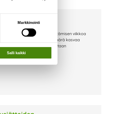
sen viikko
Markkinointi
 jälleen Euroopan jätteen vähentämisen viikkoa
lektroniikkalaitteet, joiden määrä kasvaa
passa. Viikon aikana kannustetaan
Salli kaikki