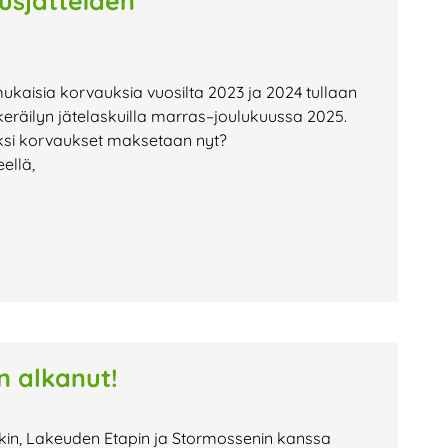
usjätteiden
ukaisia korvauksia vuosilta 2023 ja 2024 tullaan
ökeräilyn jätelaskuilla marras–joulukuussa 2025.
iksi korvaukset maksetaan nyt?
ellä,
n alkanut!
skin, Lakeuden Etapin ja Stormossenin kanssa