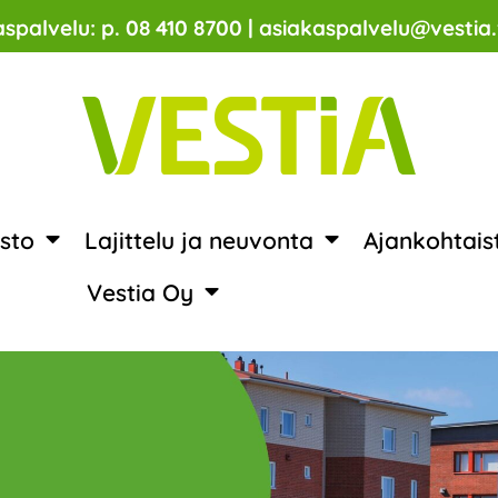
spalvelu: p. 08 410 8700 | asiakaspalvelu@vestia.
sto
Lajittelu ja neuvonta
Ajankohtais
Vestia Oy