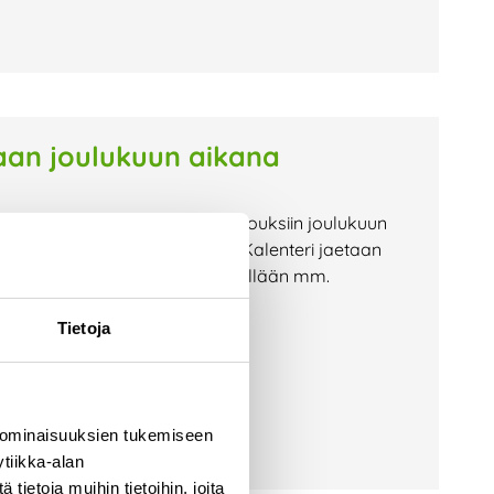
aan joulukuun aikana
aksutta toimialueemme kotitalouksiin joulukuun
t on jaettu jouluun mennessä. Kalenteri jaetaan
sjakelua. Kalenterimme pitää sisällään mm.
Tietoja
 ominaisuuksien tukemiseen
tiikka-alan
ietoja muihin tietoihin, joita