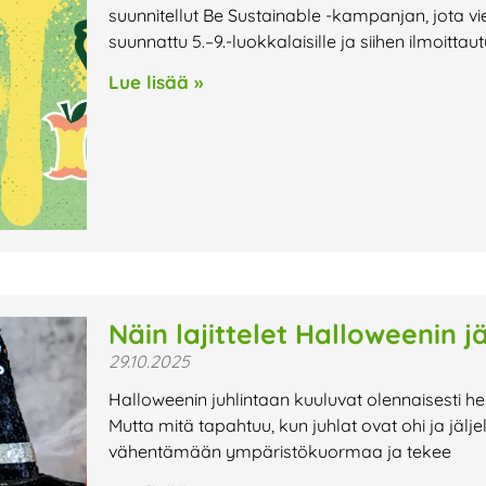
suunnitellut Be Sustainable -kampanjan, jota vi
suunnattu 5.–9.-luokkalaisille ja siihen ilmoitta
Lue lisää »
Näin lajittelet Halloweenin jä
29.10.2025
Halloweenin juhlintaan kuuluvat olennaisesti her
Mutta mitä tapahtuu, kun juhlat ovat ohi ja jäljel
vähentämään ympäristökuormaa ja tekee