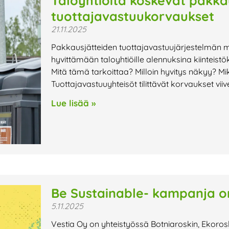
Taloyhtiöitä koskevat pakka
tuottajavastuukorvaukset
21.11.2025
Pakkausjätteiden tuottajavastuujärjestelmän m
hyvittämään taloyhtiöille alennuksina kiinteist
Mitä tämä tarkoittaa? Milloin hyvitys näkyy? M
Tuottajavastuuyhteisöt tilittävät korvaukset viive
Lue lisää »
Be Sustainable- kampanja o
5.11.2025
Vestia Oy on yhteistyössä Botniaroskin, Ekoro