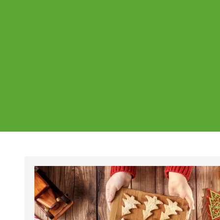
Ajankohtaista
Page
Page
Pa
Tältä sivulta löydät Vestian ajankohtaise
mahdolliset poikkeukset aukioloajoissa j