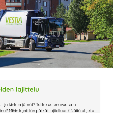
age
Page
Page
den lajittelu
usi ja kinkun jämät? Tuliko uutenavuotena
a? Mihin kynttilän pätkät lajitellaan? Näitä ohjeita