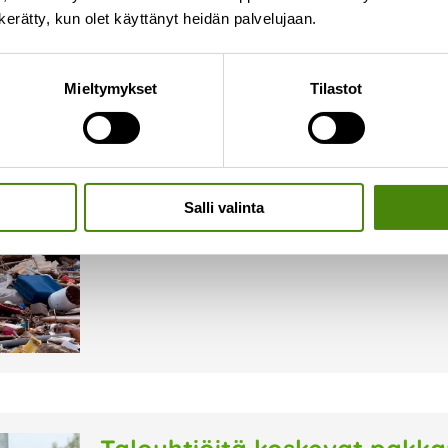
n kerätty, kun olet käyttänyt heidän palvelujaan.
Euroopan jätteen vähentämi
Mieltymykset
Tilastot
22.11.2025
Marraskuun lopussa, 22.-30.11. 2025, vietetään
(EWWR). Tänä vuonna teemana ovat sähkö- ja e
nopeammin kuin minkään muun jätelajin Euroo
Salli valinta
Lue lisää »