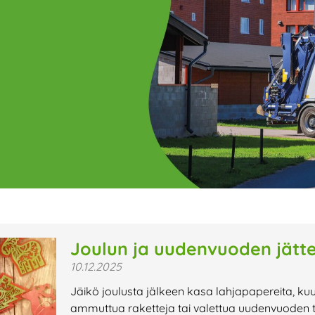
ge
Page
Page
Page
Page
Page
Page
Page
Page
Page
Page
Page
P
Joulun ja uudenvuoden jättei
10.12.2025
t uutiset,
Jäikö joulusta jälkeen kasa lahjapapereita, ku
a lähiaikojen
ammuttua raketteja tai valettua uudenvuoden tin