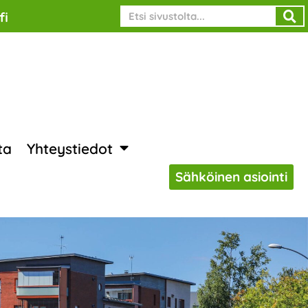
Search
fi
ta
Yhteystiedot
Sähköinen asiointi