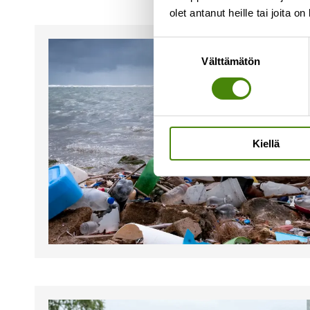
olet antanut heille tai joita o
Suostumuksen
Välttämätön
valinta
Kiellä