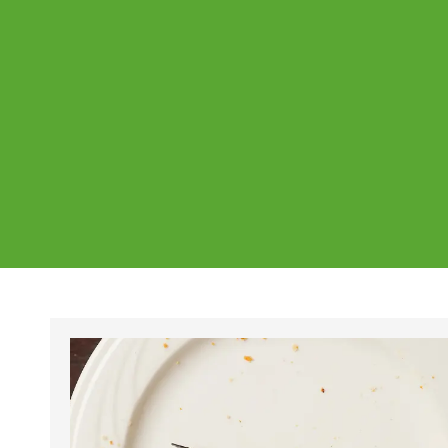
Ajankohtaista
Page
Page
Pa
Tältä sivulta löydät Vestian ajankohtaise
mahdolliset poikkeukset aukioloajoissa j