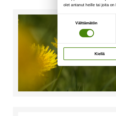
olet antanut heille tai joita o
Suostumuksen
Välttämätön
valinta
Kiellä