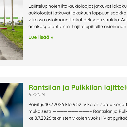
Lajittelupihojen ilta-aukioloajat jatkuvat lokak
aukioloajat jatkuvat lokakuun loppuun saakka. 
viikossa asioimaan iltakahdeksaan saakka. Au
asiakaspalautteisiin. Lajittelupihoille asioimaa
Lue lisää »
Rantsilan ja Pulkkilan lajitte
8.7.2026
Päivitys 10.7.2026 klo 9:52: Vika on saatu korjat
mukaisesti. ——————————– Rantsilan ja Pulkkilan
ke 8.7.2026 teknisten vikojen vuoksi. Viat pyri