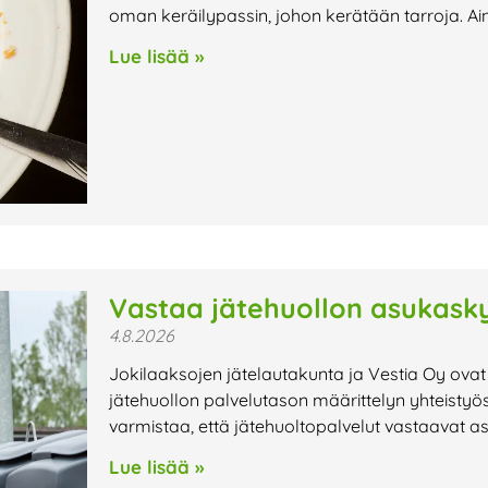
oman keräilypassin, johon kerätään tarroja. Ai
Lue lisää »
Vastaa jätehuollon asukasky
4.8.2026
Jokilaaksojen jätelautakunta ja Vestia Oy ovat
jätehuollon palvelutason määrittelyn yhteistyö
varmistaa, että jätehuoltopalvelut vastaavat a
Lue lisää »