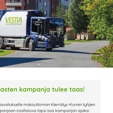
age
Page
Page
tasten kampanja tulee taas!
asvatukselle maksuttoman Kierrätys-Kurren tyhjien
anjaan osallistuva lapsi saa kampanjan ajaksi