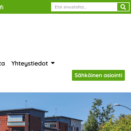
Search
fi
ta
Yhteystiedot
Sähköinen asiointi