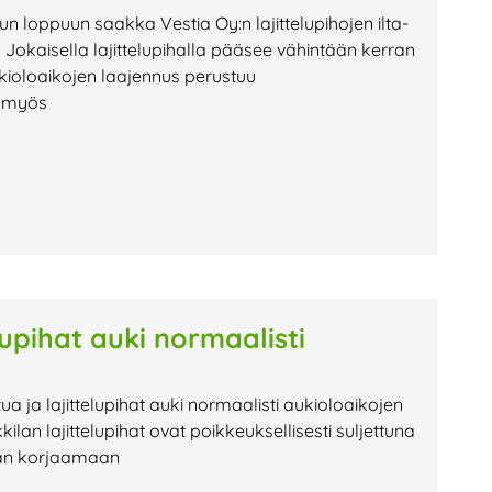
uun loppuun saakka Vestia Oy:n lajittelupihojen ilta-
Jokaisella lajittelupihalla pääsee vähintään kerran
kioloaikojen laajennus perustuu
n myös
lupihat auki normaalisti
tua ja lajittelupihat auki normaalisti aukioloaikojen
 lajittelupihat ovat poikkeuksellisesti suljettuna
tään korjaamaan