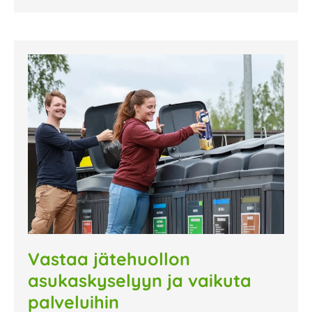
Vastaa jätehuollon
asukaskyselyyn ja vaikuta
palveluihin