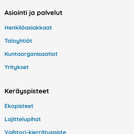
Asiointi ja palvelut
Henkilöasiakkaat
Taloyhtiöt
Kuntaorganisaatiot
Yritykset
Keräyspisteet
Ekopisteet
Lajittelupihat
Vaihtori-kierrätyspiste