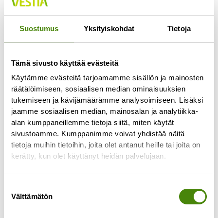
Jokaisella lajittelupihalla pääsee vähintään
kerran viikossa
Suostumus
Yksityiskohdat
Tietoja
Lue lisää »
Tämä sivusto käyttää evästeitä
Käytämme evästeitä tarjoamamme sisällön ja mainosten
räätälöimiseen, sosiaalisen median ominaisuuksien
tukemiseen ja kävijämäärämme analysoimiseen. Lisäksi
jaamme sosiaalisen median, mainosalan ja analytiikka-
alan kumppaneillemme tietoja siitä, miten käytät
sivustoamme. Kumppanimme voivat yhdistää näitä
tietoja muihin tietoihin, joita olet antanut heille tai joita on
kerätty, kun olet käyttänyt heidän palvelujaan.
Suostumuksen
Välttämätön
valinta