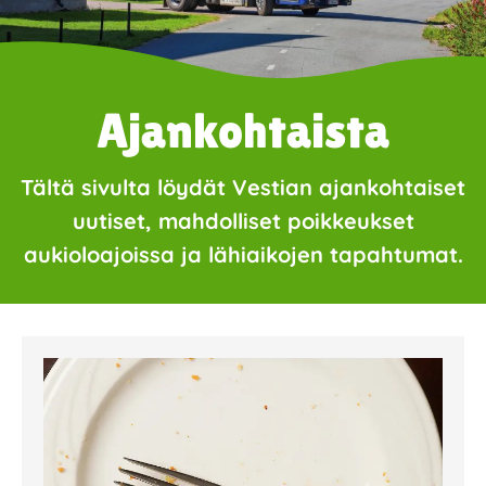
Ajankohtaista
Tältä sivulta löydät Vestian ajankohtaiset
uutiset, mahdolliset poikkeukset
aukioloajoissa ja lähiaikojen tapahtumat.
Page
Page
Page
Page
Page
Page
Page
Page
Page
Page
Page
Page
Page
Page
Page
Page
Pa