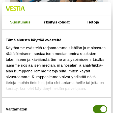
Suostumus
Yksityiskohdat
Tietoja
Vastaa sähköistä
Tämä sivusto käyttää evästeitä
asiointipalvelua koskevaan
Käytämme evästeitä tarjoamamme sisällön ja mainosten
kyselyyn ja osallistu
räätälöimiseen, sosiaalisen median ominaisuuksien
arvontaan!
tukemiseen ja kävijämäärämme analysoimiseen. Lisäksi
jaamme sosiaalisen median, mainosalan ja analytiikka-
17.3.2026
alan kumppaneillemme tietoja siitä, miten käytät
Selvitämme sähköisen asiointipalvelun
sivustoamme. Kumppanimme voivat yhdistää näitä
toteuttamista, ja tätä varten haluaisimme kuulla
tietoja muihin tietoihin, joita olet antanut heille tai joita on
asiakkaidemme toiveita palveluun liittyen.
kerätty, kun olet käyttänyt heidän palvelujaan.
Sähköisen palvelun ajatuksena on, että Vestian
asiakkaana
Suostumuksen
Lue lisää »
Välttämätön
valinta