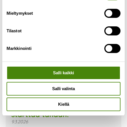
Mieltymykset
Tilastot
Markkinointi
Salli kaikki
Salli valinta
Kierrätyssankarit- kampanja
Kiellä
starttaa tänään!
9.3.2026