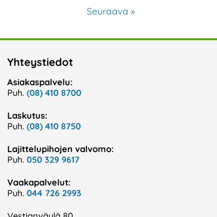
Seuraava »
Yhteystiedot
Asiakaspalvelu:
Puh.
(08) 410 8700
Laskutus:
Puh.
(08) 410 8750
Lajittelupihojen valvomo:
Puh.
050 329 9617
Vaakapalvelut:
Puh.
044 726 2993
Vestianväylä 80