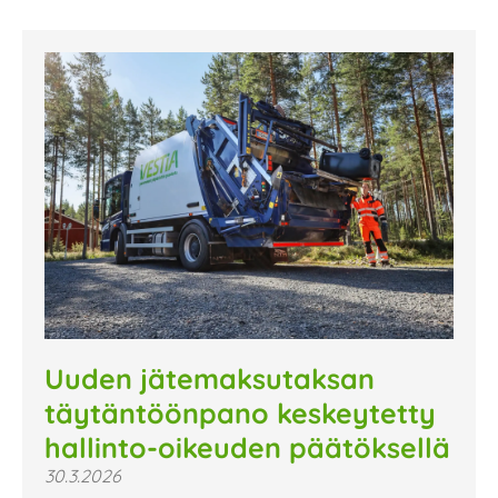
Uuden jätemaksutaksan
täytäntöönpano keskeytetty
hallinto-oikeuden päätöksellä
30.3.2026