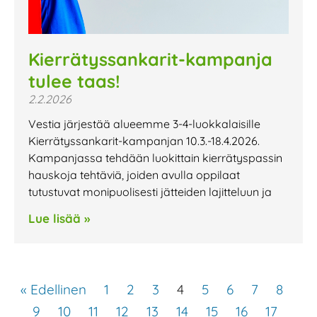
Kierrätyssankarit-kampanja
tulee taas!
2.2.2026
Vestia järjestää alueemme 3-4-luokkalaisille
Kierrätyssankarit-kampanjan 10.3.-18.4.2026.
Kampanjassa tehdään luokittain kierrätyspassin
hauskoja tehtäviä, joiden avulla oppilaat
tutustuvat monipuolisesti jätteiden lajitteluun ja
Lue lisää »
« Edellinen
1
2
3
4
5
6
7
8
9
10
11
12
13
14
15
16
17