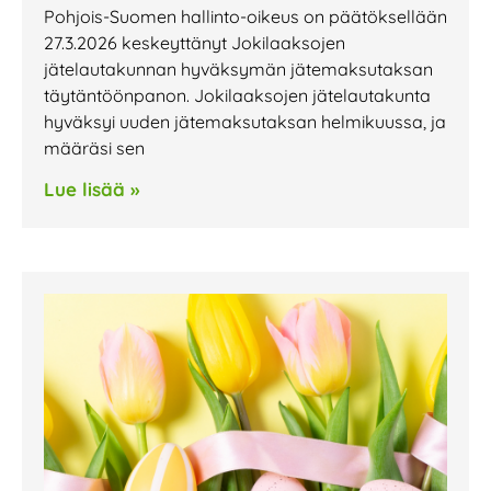
Pohjois-Suomen hallinto-oikeus on päätöksellään
27.3.2026 keskeyttänyt Jokilaaksojen
jätelautakunnan hyväksymän jätemaksutaksan
täytäntöönpanon. Jokilaaksojen jätelautakunta
hyväksyi uuden jätemaksutaksan helmikuussa, ja
määräsi sen
Lue lisää »