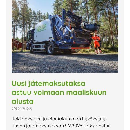
Uusi jätemaksutaksa
astuu voimaan maaliskuun
alusta
23.2.2026
Jokilaaksojen jätelautakunta on hyväksynyt
uuden jätemaksutaksan 9.2.2026. Taksa astuu