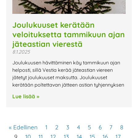
Joulukuuset kerätään
veloituksetta tammikuun ajan
jäteastian vierestä
8.1.2025
Joulukuusen hävittäminen käy tammikuun ajan
helposti, sillä Vestia kerää jäteastian viereen
jätetyt joulukuuset maksutta. Joulukuuset
kerätään poltettavan jätteen astian tyhjennyksen
Lue lisää »
« Edellinen
1
2
3
4
5
6
7
8
9
10
11
12
13
14
15
16
17