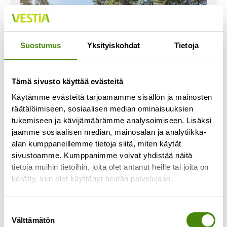
Suostumus
Yksityiskohdat
Tietoja
Tämä sivusto käyttää evästeitä
Käytämme evästeitä tarjoamamme sisällön ja mainosten
räätälöimiseen, sosiaalisen median ominaisuuksien
tukemiseen ja kävijämäärämme analysoimiseen. Lisäksi
jaamme sosiaalisen median, mainosalan ja analytiikka-
Vestia Oy ja Raahe aloittavat
alan kumppaneillemme tietoja siitä, miten käytät
osakkuusneuvottelut
sivustoamme. Kumppanimme voivat yhdistää näitä
17.2.2025
tietoja muihin tietoihin, joita olet antanut heille tai joita on
kerätty, kun olet käyttänyt heidän palvelujaan.
Kuntien omistama jätehuoltoyhtiö Vestia Oy ja
Raahen kaupunki aloittavat osakkuusneuvottelut,
jonka seurauksena Vestia hoitaisi jatkossa
Suostumuksen
Raahen kaupungin jätehuollon ja Raahe
Välttämätön
valinta