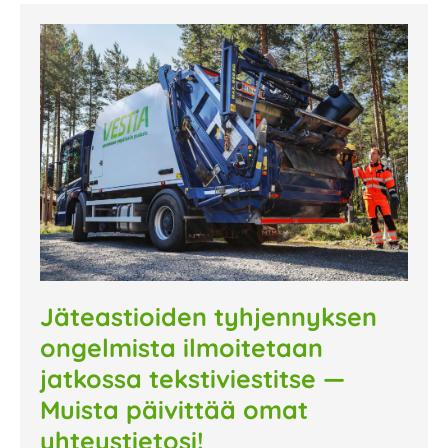
Jäteastioiden tyhjennyksen
ongelmista ilmoitetaan
jatkossa tekstiviestitse —
Muista päivittää omat
yhteystietosi!