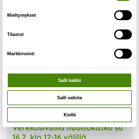
Lue lisää »
Mieltymykset
Tilastot
Markkinointi
Salli kaikki
Salli valinta
Kiellä
Verkkosivuilla huoltokatko su
16.2. klo 12-16 välillä