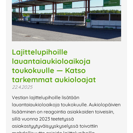
Lajittelupihoille
lauantaiaukioloaikoja
toukokuulle — Katso
tarkemmat aukioloajat
22.4.2025
Vestian lajittelupihoille lisätään
lauantaiaukioloaikoja toukokuulle. Aukiolopäivien
lisääminen on reagointia asiakkaiden toiveisiin,
sillä vuonna 2023 teetetyssä
asiakastyytyväisyyskyselyssä toivottiin