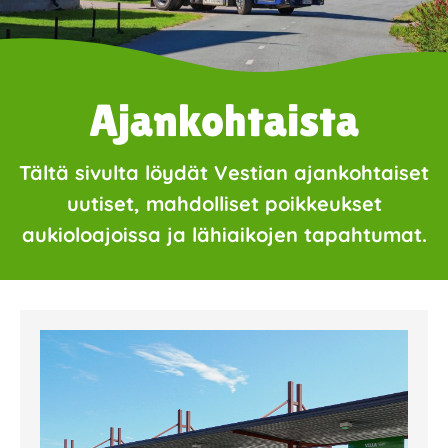
Ajankohtaista
Tältä sivulta löydät Vestian ajankohtaiset
uutiset, mahdolliset poikkeukset
aukioloajoissa ja lähiaikojen tapahtumat.
Page
Page
Page
Page
Page
Page
Page
Page
Page
Page
Page
Page
Page
Page
Page
Page
Pa