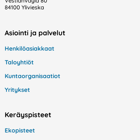
Vestianväylä 80
84100 Ylivieska
Asiointi ja palvelut
Henkilöasiakkaat
Taloyhtiöt
Kuntaorganisaatiot
Yritykset
Keräyspisteet
Ekopisteet