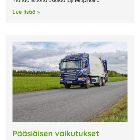
mahdollisuutta asioida lajittelupihoilla
Lue lisää »
Pääsiäisen vaikutukset