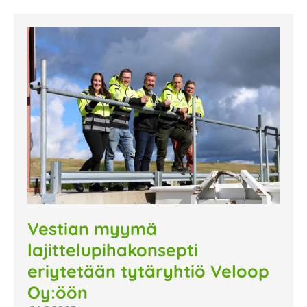
Vestian myymä
lajittelupihakonsepti
eriytetään tytäryhtiö Veloop
Oy:öön