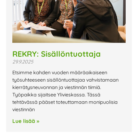
REKRY: Sisällöntuottaja
29.9.2025
Etsimme kahden vuoden määräaikaiseen
työsuhteeseen sisällöntuottajaa vahvistamaan
kierrätysneuvonnan ja viestinnän tiimiä.
Työpaikka sijaitsee Ylivieskassa. Tässä
tehtävässä pääset toteuttamaan monipuolisia
viestinnän
Lue lisää »