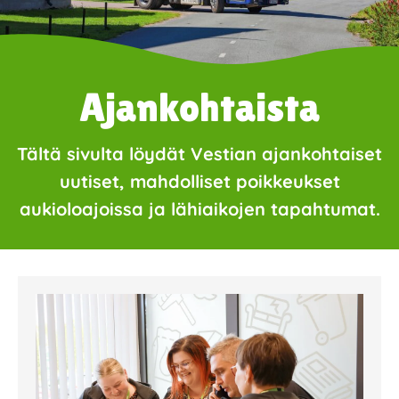
Ajankohtaista
Tältä sivulta löydät Vestian ajankohtaiset
uutiset, mahdolliset poikkeukset
aukioloajoissa ja lähiaikojen tapahtumat.
Page
Page
Page
Page
Page
Page
Page
Page
Page
Page
Page
Page
Page
Page
Page
Page
Pa