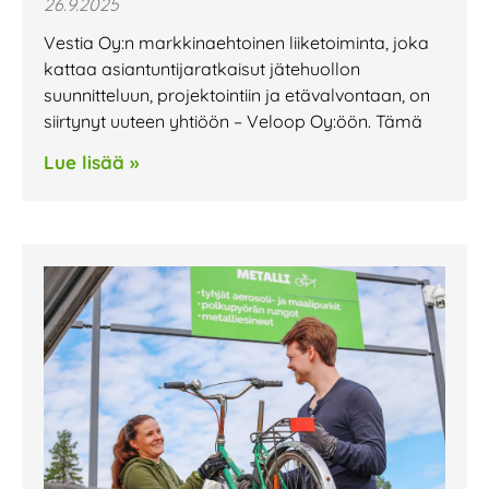
26.9.2025
Vestia Oy:n markkinaehtoinen liiketoiminta, joka
kattaa asiantuntija­ratkaisut jätehuollon
suunnitteluun, projektointiin ja etävalvontaan, on
siirtynyt uuteen yhtiöön – Veloop Oy:öön. Tämä
Lue lisää »