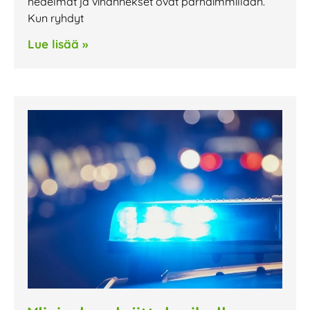
hedelmät ja vihannekset ovat parhaimmillaan.
Kun ryhdyt
Lue lisää »