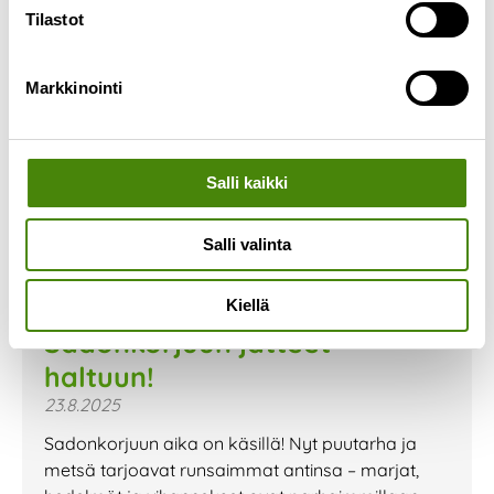
Tilastot
Markkinointi
Salli kaikki
Salli valinta
Kiellä
Sadonkorjuun jätteet
haltuun!
23.8.2025
Sadonkorjuun aika on käsillä! Nyt puutarha ja
metsä tarjoavat runsaimmat antinsa – marjat,