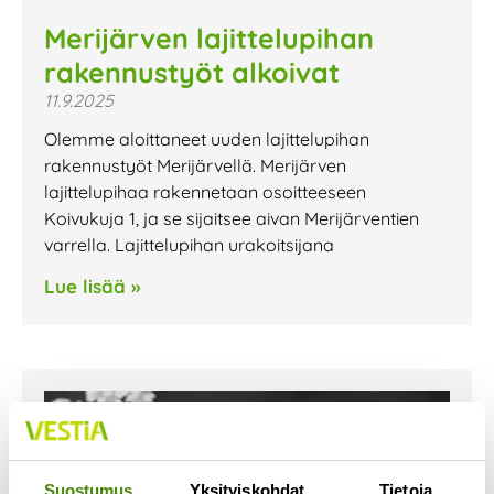
Merijärven lajittelupihan
rakennustyöt alkoivat
11.9.2025
Olemme aloittaneet uuden lajittelupihan
rakennustyöt Merijärvellä. Merijärven
lajittelupihaa rakennetaan osoitteeseen
Koivukuja 1, ja se sijaitsee aivan Merijärventien
varrella. Lajittelupihan urakoitsijana
Lue lisää »
Suostumus
Yksityiskohdat
Tietoja