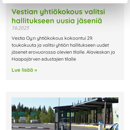
Vestian yhtiökokous valitsi
hallitukseen uusia jäseniä
7.6.2023
Vestia Oy:n yhtiökokous kokoontui 29.
toukokuuta ja valitsi yhtiön hallitukseen uudet
jäsenet erovuorossa olevien tilalle. Alavieskan ja
Haapajärven edustajien tilalle
Lue lisää »