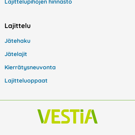
Lajittelupihojen hinnasto
Lajittelu
Jätehaku
Jätelajit
Kierrätysneuvonta
Lajitteluoppaat
F
I
L