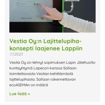
Vestia Oy:n Lajittelupiha-
konsepti laajenee Lappiin
7.7.2023
Vestia Oy on tehnyt sopimuksen Lapin Jätehuolto
kuntayhtymä Lapecon kanssa Sallaan
toimitettavasta Vestian kehittämästä
lajittelupihasta. Sallaan rakennettavan
ecoASEMAn on määrä
Lue lisää »