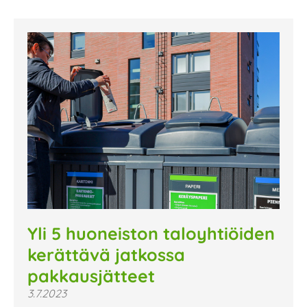
Yli 5 huoneiston taloyhtiöiden
kerättävä jatkossa
pakkausjätteet
3.7.2023