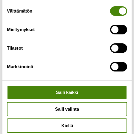
toimituksissa tulee olemaan viivästyksiä kesän
Suostumuksen
ajan. Meille tulleiden jäteastiatilausten määrä on
Välttämätön
valinta
moninkertaistunut kesäkuussa. Syynä tähän on
Lue lisää »
Mieltymykset
Tilastot
Markkinointi
Salli kaikki
Salli valinta
Kiellä