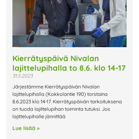
Kierrätyspäivä Nivalan
lajittelupihalla to 8.6. klo 14-17
31.5.2023
Järjestämme Kierrätyspäivän Nivalan
lajittelupihalla (Kokkolantie 190) torstaina
8.6.2023 klo 14-17. Kierrätyspäivän tarkoituksena
on tuoda lajittelupihan toiminta tutuksi. Jos
lajittelupihalle jännittää
Lue lisää »