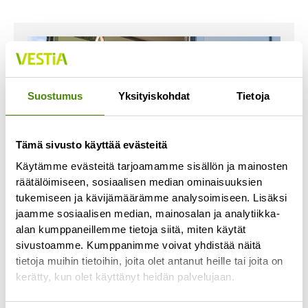
Suostumus
Yksityiskohdat
Tietoja
Tämä sivusto käyttää evästeitä
Käytämme evästeitä tarjoamamme sisällön ja mainosten
räätälöimiseen, sosiaalisen median ominaisuuksien
tukemiseen ja kävijämäärämme analysoimiseen. Lisäksi
jaamme sosiaalisen median, mainosalan ja analytiikka-
alan kumppaneillemme tietoja siitä, miten käytät
Jäteastioiden toimituksissa
sivustoamme. Kumppanimme voivat yhdistää näitä
viivästyksiä
tietoja muihin tietoihin, joita olet antanut heille tai joita on
21.6.2023
kerätty, kun olet käyttänyt heidän palvelujaan.
Jäteastiatoimituksemme ovat ruuhkautuneet ja