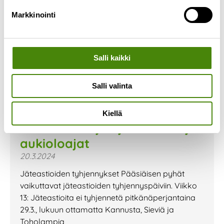
Markkinointi
Salli kaikki
Salli valinta
Kiellä
Pääsiäisen ajan jätehuolto ja
aukioloajat
20.3.2024
Jäteastioiden tyhjennykset Pääsiäisen pyhät
vaikuttavat jäteastioiden tyhjennyspäiviin. Viikko
13: Jäteastioita ei tyhjennetä pitkänäperjantaina
29.3., lukuun ottamatta Kannusta, Sieviä ja
Toholampia,