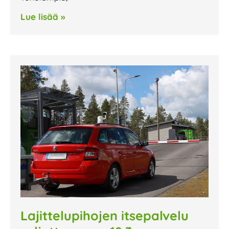
Lue lisää »
Lajittelupihojen itsepalvelu