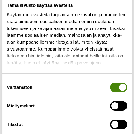
Tämä sivusto käyttää evästeitä
Käytämme evästeitä tarjoamamme sisällön ja mainosten
Jätekeskukselta tulevan
räätälöimiseen, sosiaalisen median ominaisuuksien
veden määrää rajoitettiin
tukemiseen ja kävijämäärämme analysoimiseen. Lisäksi
viemäriverkkoon
jaamme sosiaalisen median, mainosalan ja analytiikka-
alan kumppaneillemme tietoja siitä, miten käytät
16.4.2024
sivustoamme. Kumppanimme voivat yhdistää näitä
Ylivieskan kaupungilta tuli Vestialle pyyntö
tietoja muihin tietoihin, joita olet antanut heille tai joita on
perjantaina 12.4. rajoittaa jätekeskukselta
kerätty, kun olet käyttänyt heidän palvelujaan.
viemäriin lähtevän veden määrää johtuen tulvien
ja sulamisvesien aiheuttamasta viemäriverkoston
Suostumuksen
ylikuormittumisesta.
Välttämätön
valinta
Lue lisää »
Mieltymykset
Tilastot