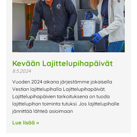
Kevään Lajittelupihapäivät
8.5.2024
Vuoden 2024 aikana järjestämme jokaisella
Vestian lajittelupihalla Lajittelupihapäivät.
Lajittelupihapäivien tarkoituksena on tuoda
lajittelupihan toiminta tutuksi. Jos lajittelupihalle
jännittää lähteä asioimaan
Lue lisää »