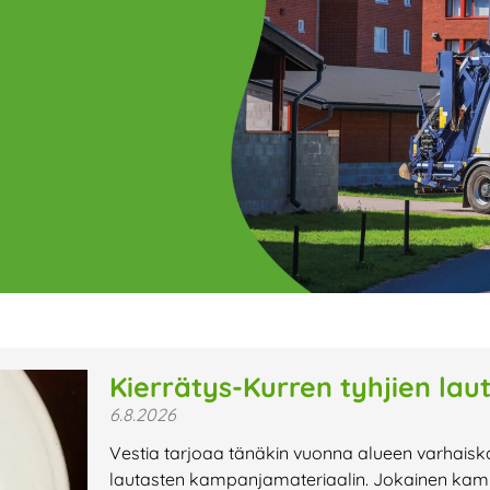
ge
Page
Page
Page
Page
Page
Page
Page
Page
Page
Page
Page
P
Kierrätys-Kurren tyhjien lau
6.8.2026
t uutiset,
Vestia tarjoaa tänäkin vuonna alueen varhaisk
a lähiaikojen
lautasten kampanjamateriaalin. Jokainen kamp