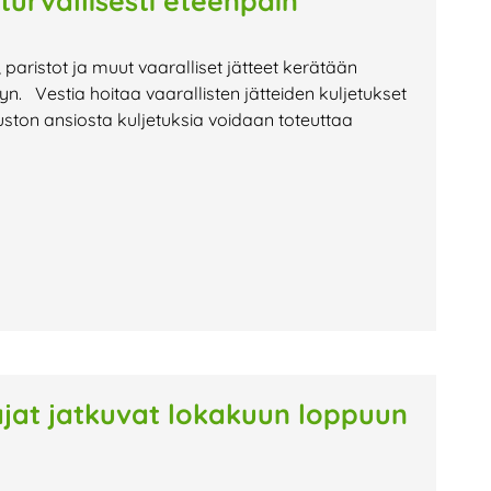
 turvallisesti eteenpäin
t, paristot ja muut vaaralliset jätteet kerätään
lyyn. Vestia hoitaa vaarallisten jätteiden kuljetukset
ston ansiosta kuljetuksia voidaan toteuttaa
oajat jatkuvat lokakuun loppuun