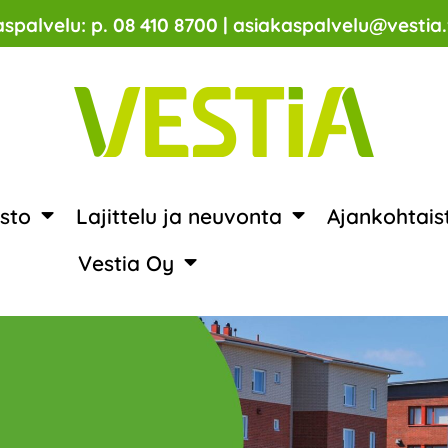
spalvelu: p. 08 410 8700 | asiakaspalvelu@vestia.
sto
Lajittelu ja neuvonta
Ajankohtais
Vestia Oy