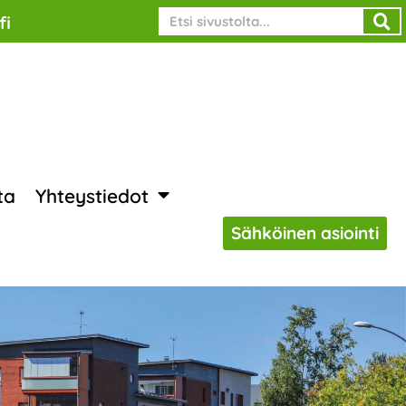
Search
fi
ta
Yhteystiedot
Sähköinen asiointi