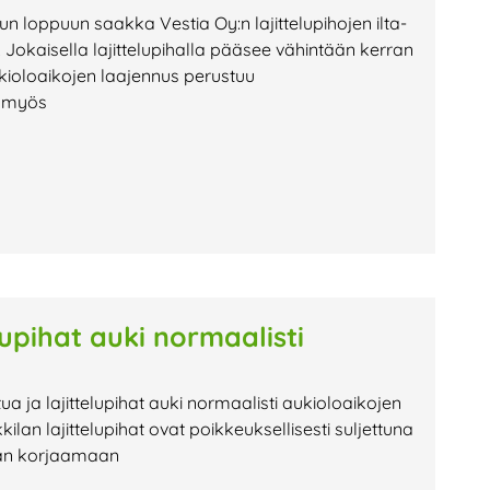
uun loppuun saakka Vestia Oy:n lajittelupihojen ilta-
Jokaisella lajittelupihalla pääsee vähintään kerran
kioloaikojen laajennus perustuu
n myös
lupihat auki normaalisti
tua ja lajittelupihat auki normaalisti aukioloaikojen
 lajittelupihat ovat poikkeuksellisesti suljettuna
tään korjaamaan