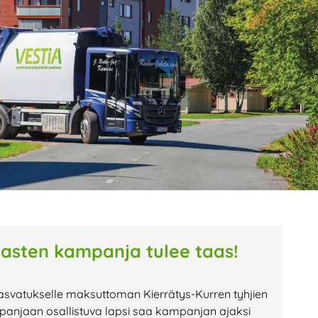
age
Page
Page
tasten kampanja tulee taas!
asvatukselle maksuttoman Kierrätys-Kurren tyhjien
anjaan osallistuva lapsi saa kampanjan ajaksi