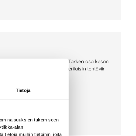
jätekeskuksilla aktiivista aikaa. Tärkeä osa kesän
at tarttuneet monipuolisesti erilaisiin tehtäviin
äksi. Kesän
Tietoja
 ominaisuuksien tukemiseen
tiikka-alan
ietoja muihin tietoihin, joita