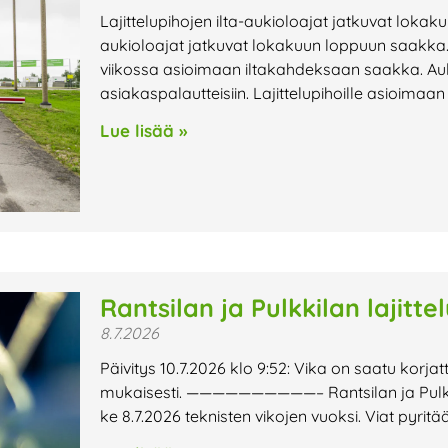
Lajittelupihojen ilta-aukioloajat jatkuvat lokak
aukioloajat jatkuvat lokakuun loppuun saakka. 
viikossa asioimaan iltakahdeksaan saakka. Au
asiakaspalautteisiin. Lajittelupihoille asioimaa
Lue lisää »
Rantsilan ja Pulkkilan lajitte
8.7.2026
Päivitys 10.7.2026 klo 9:52: Vika on saatu korjat
mukaisesti. ——————————– Rantsilan ja Pulkkilan
ke 8.7.2026 teknisten vikojen vuoksi. Viat pyri