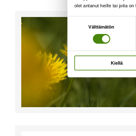
olet antanut heille tai joita o
Suostumuksen
Välttämätön
valinta
Kiellä