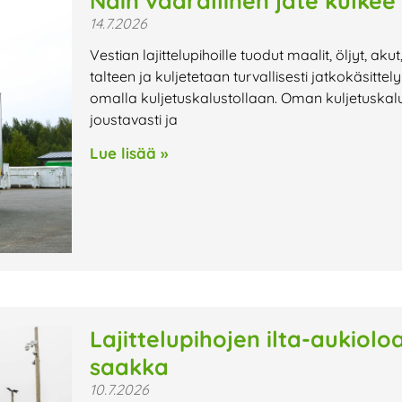
Näin vaarallinen jäte kulkee
14.7.2026
Vestian lajittelupihoille tuodut maalit, öljyt, aku
talteen ja kuljetetaan turvallisesti jatkokäsitte
omalla kuljetuskalustollaan. Oman kuljetuskalu
joustavasti ja
Lue lisää »
Lajittelupihojen ilta-aukiol
saakka
10.7.2026