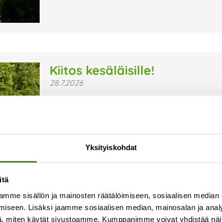
Kiitos kesäläisille!
28.7.2026
Kesä on jälleen ollut Vestian toimipaikoissa ja 
sujuvaa arkea ovat olleet kesäläisemme, jotka ov
ympäristön, turvallisuuden ja viihtyisyyden hyv
Lue lisää »
Yksityiskohdat
itä
mme sisällön ja mainosten räätälöimiseen, sosiaalisen median
iseen. Lisäksi jaamme sosiaalisen median, mainosalan ja analy
, miten käytät sivustoamme. Kumppanimme voivat yhdistää näitä t