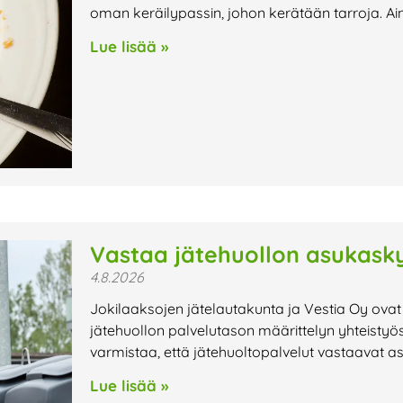
oman keräilypassin, johon kerätään tarroja. Ai
Lue lisää »
Vastaa jätehuollon asukasky
4.8.2026
Jokilaaksojen jätelautakunta ja Vestia Oy ovat
jätehuollon palvelutason määrittelyn yhteistyö
varmistaa, että jätehuoltopalvelut vastaavat a
Lue lisää »