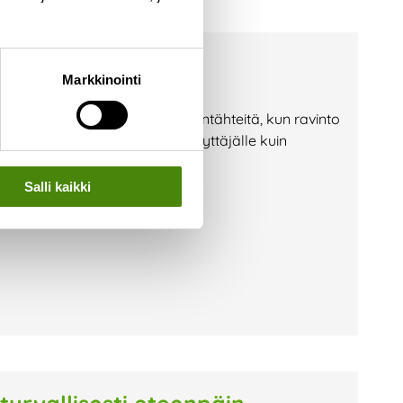
a? — Toimi näin!
Markkinointi
i jäteastioille etsimään ruuantähteitä, kun ravinto
lla vaaraksi niin jäteastian käyttäjälle kuin
on huolehtia, että jäteastiasi on
Salli kaikki