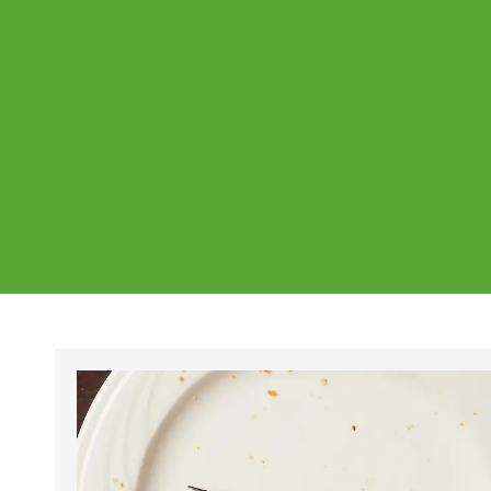
Ajankohtaista
Page
Page
Pa
Tältä sivulta löydät Vestian ajankohtaise
mahdolliset poikkeukset aukioloajoissa j