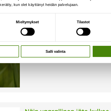
n kerätty, kun olet käyttänyt heidän palvelujaan.
Onko jäteastiallasi ampiaisi
Mieltymykset
Tilastot
16.7.2026
Syksyn lähestyessä ampiaiset hakeutuvat herkäst
alkaa olla niukkaa. Kiukkuiset ampiaiset voivat o
tyhjentäjällekin. Kiinteistönhaltijana vastuullasi 
Salli valinta
Lue lisää »