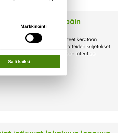
 turvallisesti eteenpäin
Markkinointi
t, paristot ja muut vaaralliset jätteet kerätään
lyyn. Vestia hoitaa vaarallisten jätteiden kuljetukset
ston ansiosta kuljetuksia voidaan toteuttaa
Salli kaikki