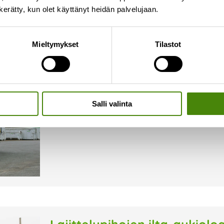
n kerätty, kun olet käyttänyt heidän palvelujaan.
Näin vaarallinen jäte kulkee
Mieltymykset
Tilastot
14.7.2026
Vestian lajittelupihoille tuodut maalit, öljyt, aku
talteen ja kuljetetaan turvallisesti jatkokäsitte
omalla kuljetuskalustollaan. Oman kuljetuskalu
joustavasti ja
Salli valinta
Lue lisää »