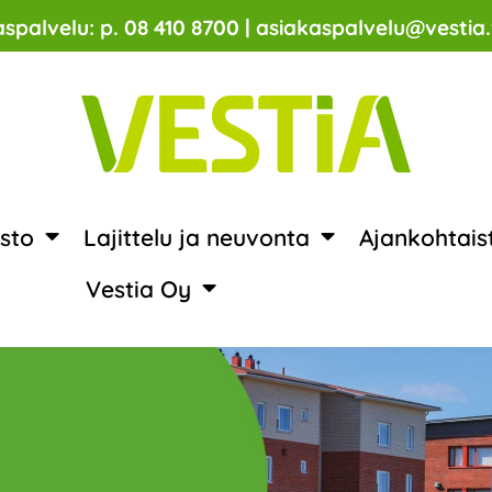
spalvelu: p. 08 410 8700 | asiakaspalvelu@vestia.
sto
Lajittelu ja neuvonta
Ajankohtais
Vestia Oy