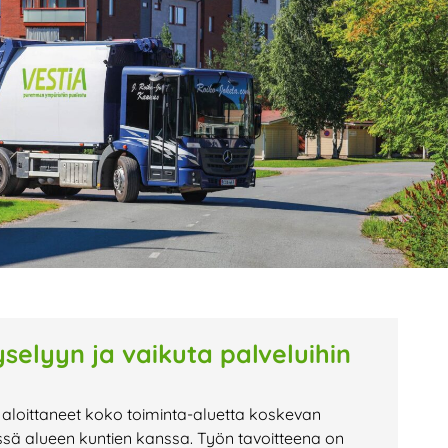
age
Page
Page
selyyn ja vaikuta palveluihin
 aloittaneet koko toiminta-aluetta koskevan
ssä alueen kuntien kanssa. Työn tavoitteena on