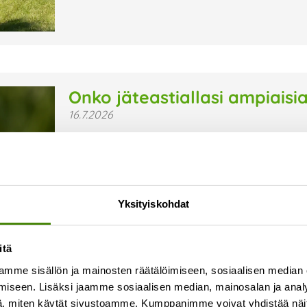
Onko jäteastiallasi ampiaisi
16.7.2026
Syksyn lähestyessä ampiaiset hakeutuvat herkäst
alkaa olla niukkaa. Kiukkuiset ampiaiset voivat o
tyhjentäjällekin. Kiinteistönhaltijana vastuullasi 
Lue lisää »
Yksityiskohdat
itä
mme sisällön ja mainosten räätälöimiseen, sosiaalisen median
iseen. Lisäksi jaamme sosiaalisen median, mainosalan ja analy
, miten käytät sivustoamme. Kumppanimme voivat yhdistää näitä t