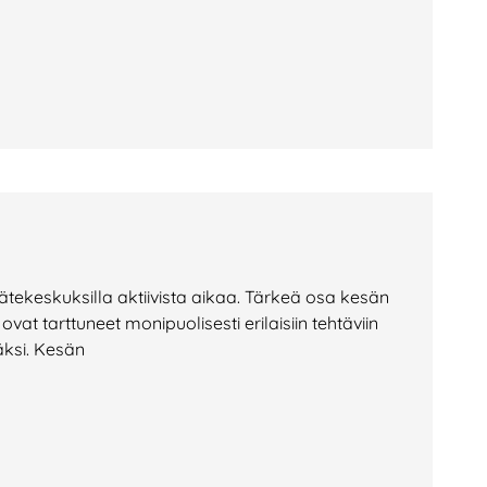
jätekeskuksilla aktiivista aikaa. Tärkeä osa kesän
at tarttuneet monipuolisesti erilaisiin tehtäviin
äksi. Kesän