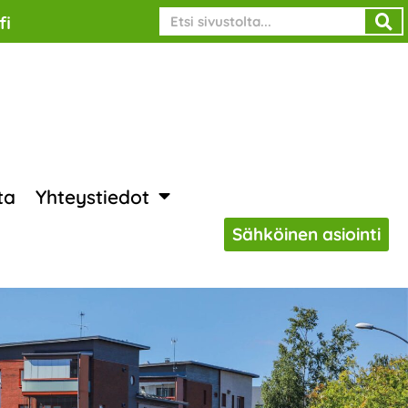
Search
fi
ta
Yhteystiedot
Sähköinen asiointi