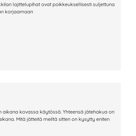
 lajittelupihat ovat poikkeuksellisesti suljettuna
tään korjaamaan
n aikana kovassa käytössä. Yhteensä jätehakua on
ana. Mitä jätteitä meiltä sitten on kysytty eniten