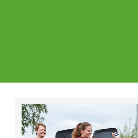
Ajankohtaista
Page
Page
Pa
Tältä sivulta löydät Vestian ajankohtaise
mahdolliset poikkeukset aukioloajoissa j