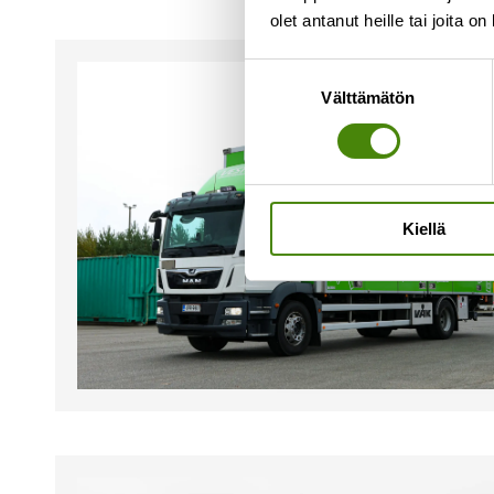
olet antanut heille tai joita o
Suostumuksen
Välttämätön
valinta
Kiellä