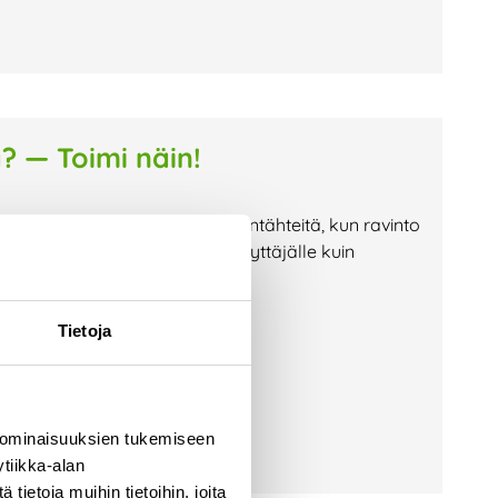
a? — Toimi näin!
i jäteastioille etsimään ruuantähteitä, kun ravinto
lla vaaraksi niin jäteastian käyttäjälle kuin
on huolehtia, että jäteastiasi on
Tietoja
 ominaisuuksien tukemiseen
tiikka-alan
ietoja muihin tietoihin, joita