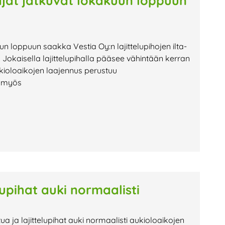
oajat jatkuvat lokakuun loppuun
uun loppuun saakka Vestia Oy:n lajittelupihojen ilta-
Jokaisella lajittelupihalla pääsee vähintään kerran
kioloaikojen laajennus perustuu
n myös
lupihat auki normaalisti
tua ja lajittelupihat auki normaalisti aukioloaikojen