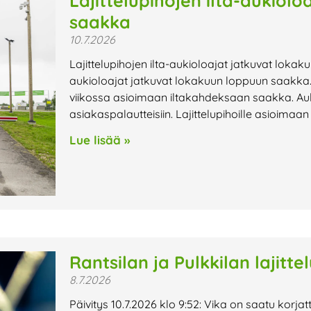
Lajittelupihojen ilta-aukiol
saakka
10.7.2026
Lajittelupihojen ilta-aukioloajat jatkuvat lokak
aukioloajat jatkuvat lokakuun loppuun saakka. 
viikossa asioimaan iltakahdeksaan saakka. Au
asiakaspalautteisiin. Lajittelupihoille asioimaa
Lue lisää »
Rantsilan ja Pulkkilan lajitte
8.7.2026
Päivitys 10.7.2026 klo 9:52: Vika on saatu korjat