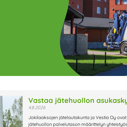
ge
Page
Page
Page
Page
Page
Page
Page
Page
Page
Page
Page
P
Vastaa jätehuollon asukasky
4.8.2026
t uutiset,
Jokilaaksojen jätelautakunta ja Vestia Oy ovat
a lähiaikojen
jätehuollon palvelutason määrittelyn yhteistyö