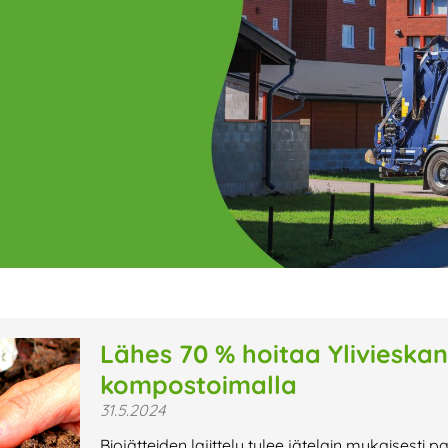
ge
Page
Page
Page
Page
Page
Page
Page
Page
Page
Page
Page
P
Lähes 70 % hoitaa Ylivieskan 
kompostoimalla
t uutiset,
31.5.2024
a lähiaikojen
Biojätteiden lajittelu tulee jätelain mukaisesti 