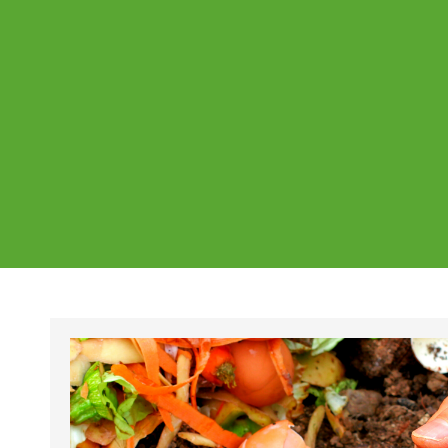
Ajankohtaista
Page
Page
Pa
Tältä sivulta löydät Vestian ajankohtaise
mahdolliset poikkeukset aukioloajoissa j