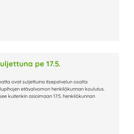
uljettuna pe 17.5.
atta ovat suljettuina itsepalvelun osalta
ttelupihojen etävalvomon henkilökunnan koulutus.
ee kuitenkin asioimaan 17.5. henkilökunnan