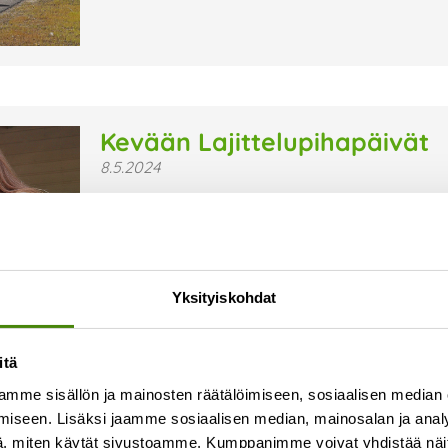
Kevään Lajittelupihapäivät
8.5.2024
Vuoden 2024 aikana järjestämme jokaisella Vesti
Lajittelupihapäivien tarkoituksena on tuoda lajitt
jännittää lähteä asioimaan itsepalveluaikaan, 
tutustumaan itsepalveluautomaattiin ja lajittel
Yksityiskohdat
Lue lisää »
itä
mme sisällön ja mainosten räätälöimiseen, sosiaalisen median
iseen. Lisäksi jaamme sosiaalisen median, mainosalan ja analy
, miten käytät sivustoamme. Kumppanimme voivat yhdistää näitä t