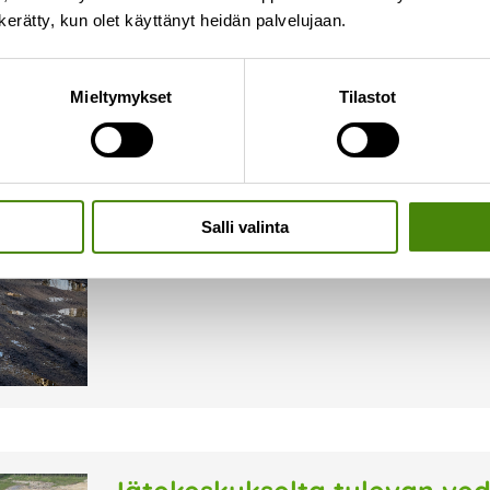
n kerätty, kun olet käyttänyt heidän palvelujaan.
Kelirikko hankaloittaa jätea
Mieltymykset
Tilastot
18.4.2024
Kelirikon pehmentämät tiet ovat vaikeakulkuisia
asiakaspalveluumme (p. 08 410 8700/asiakaspalve
niin huonokuntoinen, ettei jäteauto pääse ajamaan
Salli valinta
Lue lisää »