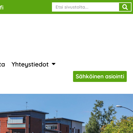
Search
fi
ta
Yhteystiedot
Sähköinen asiointi