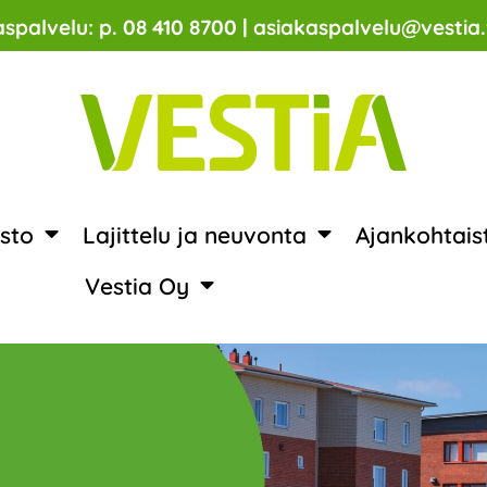
spalvelu: p. 08 410 8700 | asiakaspalvelu@vestia.
sto
Lajittelu ja neuvonta
Ajankohtais
Vestia Oy