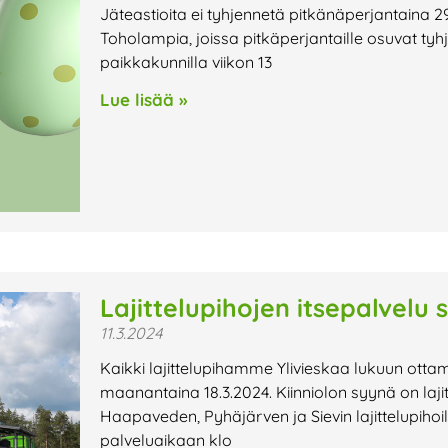
Jäteastioita ei tyhjennetä pitkänäperjantaina 29
Toholampia, joissa pitkäperjantaille osuvat tyh
paikkakunnilla viikon 13
Lue lisää »
Lajittelupihojen itsepalvelu 
11.3.2024
Kaikki lajittelupihamme Ylivieskaa lukuun ottam
maanantaina 18.3.2024. Kiinniolon syynä on laj
Haapaveden, Pyhäjärven ja Sievin lajittelupihoi
palveluaikaan klo