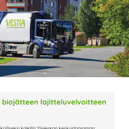
age
Page
Page
biojätteen lajitteluvelvoitteen
pakolliseksi kaikilla Ylivieskan keskustaajaman