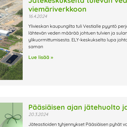
Jätekeskukselta tulevan ved
viemäriverkkoon
16.4.2024
Ylivieskan kaupungilta tuli Vestialle pyyntö perj
lähtevän veden määrää johtuen tulvien ja sula
ylikuormittumisesta. ELY-keskukselta lupa johtaa
saman
Lue lisää »
Pääsiäisen ajan jätehuolto j
20.3.2024
Jäteastioiden tyhjennykset Pääsiäisen pyhät vaik