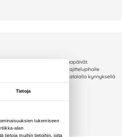
an lajittelupihalla Lajittelupihapäivät.
elupihan toiminta tutuksi. Jos lajittelupihalle
Lajittelupihapäivässä pääsee matalalla kynnyksellä
upihan toimintaan.
Tietoja
 ominaisuuksien tukemiseen
tiikka-alan
ietoja muihin tietoihin, joita