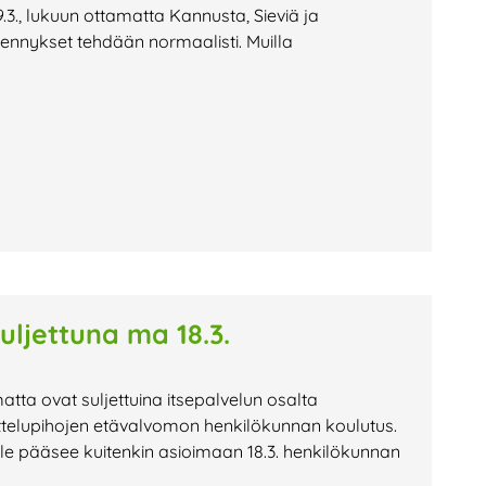
.3., lukuun ottamatta Kannusta, Sieviä ja
jennykset tehdään normaalisti. Muilla
suljettuna ma 18.3.
atta ovat suljettuina itsepalvelun osalta
ittelupihojen etävalvomon henkilökunnan koulutus.
lle pääsee kuitenkin asioimaan 18.3. henkilökunnan