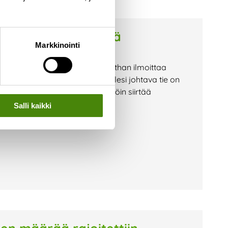
stioiden tyhjennystä
Markkinointi
 painavalle jäteautolle. Muistathan ilmoittaa
lu@vestia.fi), jos kiinteistöllesi johtava tie on
 jäteastiallesi. Astian voi tällöin siirtää
Salli kaikki