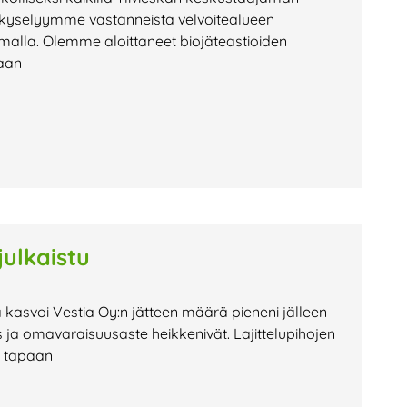
tia kyselyymme vastanneista velvoitealueen
malla. Olemme aloittaneet biojäteastioiden
jaan
ulkaistu
 kasvoi Vestia Oy:n jätteen määrä pieneni jälleen
 ja omavaraisuusaste heikkenivät. Lajittelupihojen
n tapaan