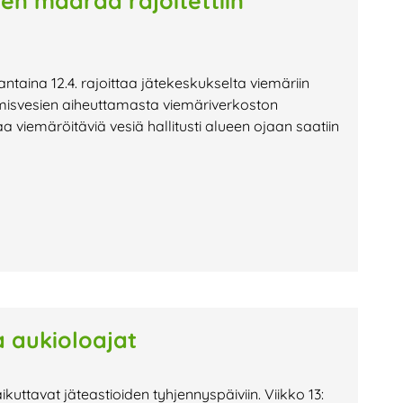
en määrää rajoitettiin
antaina 12.4. rajoittaa jätekeskukselta viemäriin
misvesien aiheuttamasta viemäriverkoston
 viemäröitäviä vesiä hallitusti alueen ojaan saatiin
a aukioloajat
uttavat jäteastioiden tyhjennyspäiviin. Viikko 13: