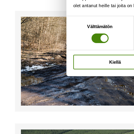
olet antanut heille tai joita o
Suostumuksen
Välttämätön
valinta
Kiellä