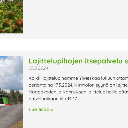
Lajittelupihojen itsepalvelu s
10.5.2024
Kaikki lajittelupihamme Ylivieskaa lukuun ottam
perjantaina 17.5.2024. Kiinniolon syynä on laji
Haapaveden ja Kannuksen lajittelupihoille pääs
palveluaikaan klo 14-17.
Lue lisää »