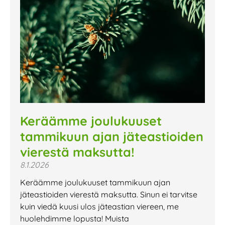
Keräämme joulukuuset
tammikuun ajan jäteastioiden
vierestä maksutta!
8.1.2026
Keräämme joulukuuset tammikuun ajan
jäteastioiden vierestä maksutta. Sinun ei tarvitse
kuin viedä kuusi ulos jäteastian viereen, me
huolehdimme lopusta! Muista