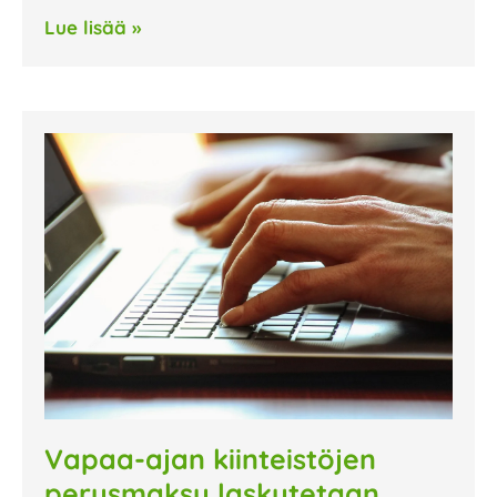
Lue lisää »
Vapaa-ajan kiinteistöjen
perusmaksu laskutetaan