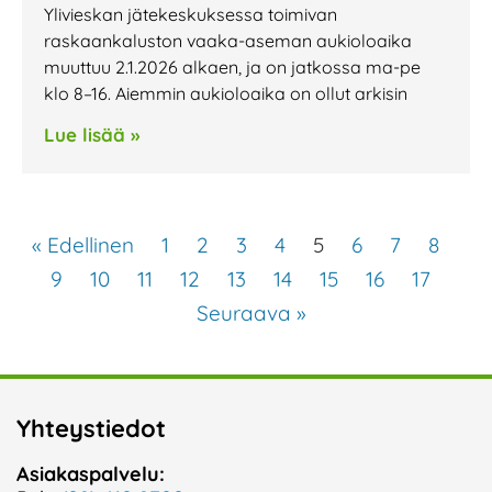
Ylivieskan jätekeskuksessa toimivan
raskaankaluston vaaka-aseman aukioloaika
muuttuu 2.1.2026 alkaen, ja on jatkossa ma-pe
klo 8–16. Aiemmin aukioloaika on ollut arkisin
Lue lisää »
« Edellinen
1
2
3
4
5
6
7
8
9
10
11
12
13
14
15
16
17
Seuraava »
Yhteystiedot
Asiakaspalvelu: