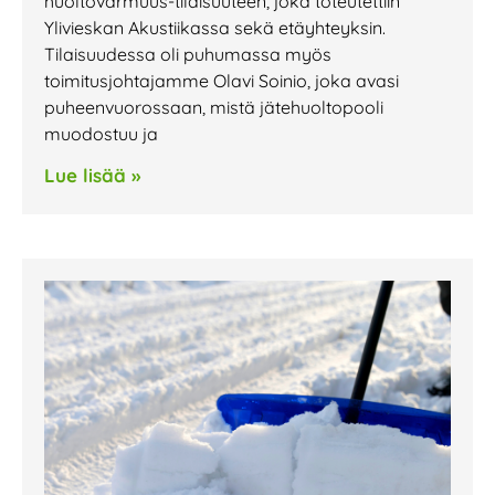
huoltovarmuus-tilaisuuteen, joka toteutettiin
Ylivieskan Akustiikassa sekä etäyhteyksin.
Tilaisuudessa oli puhumassa myös
toimitusjohtajamme Olavi Soinio, joka avasi
puheenvuorossaan, mistä jätehuoltopooli
muodostuu ja
Lue lisää »