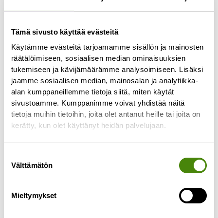
Tämä sivusto käyttää evästeitä
Käytämme evästeitä tarjoamamme sisällön ja mainosten
räätälöimiseen, sosiaalisen median ominaisuuksien
tukemiseen ja kävijämäärämme analysoimiseen. Lisäksi
jaamme sosiaalisen median, mainosalan ja analytiikka-
Biojäteastian jäätyminen
alan kumppaneillemme tietoja siitä, miten käytät
talvella
sivustoamme. Kumppanimme voivat yhdistää näitä
tietoja muihin tietoihin, joita olet antanut heille tai joita on
7.1.2026
kerätty, kun olet käyttänyt heidän palvelujaan.
Lämmin ja kostea biojäte voi talvella jäätyä kiinni
jäteastiaan sisäpussista huolimatta. Tällöin myös
Suostumuksen
astian tyhjentäminen on kuljettajalle haastavaa
Välttämätön
valinta
ja toisinaan
Lue lisää »
Mieltymykset