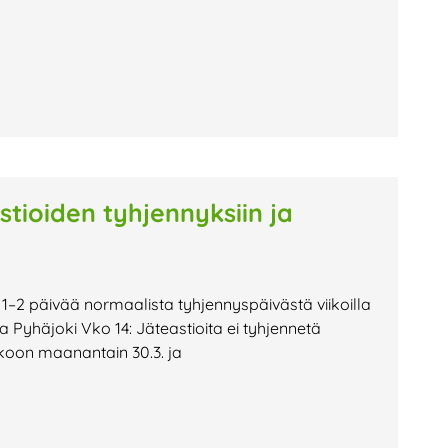
stioiden tyhjennyksiin ja
 1–2 päivää normaalista tyhjennyspäivästä viikoilla
 ja Pyhäjoki Vko 14: Jäteastioita ei tyhjennetä
kkoon maanantain 30.3. ja