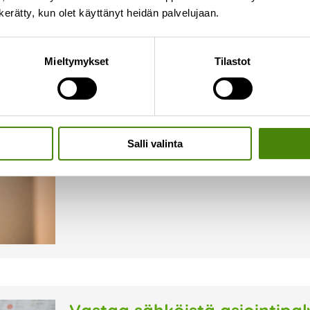
n kerätty, kun olet käyttänyt heidän palvelujaan.
Keskustelu Raahen jätehuoll
Mieltymykset
Tilastot
18.3.2026
Viime viikolla kokosimme jätelautakunnan, Vest
yhteiseen tiedotustilaisuuteen, jossa avasimm
vaihtoehtoja jätehuollon tulevaisuuden järjestä
puheenvuoroja, kysymyksiä ja näkökulmia
Salli valinta
Lue lisää »