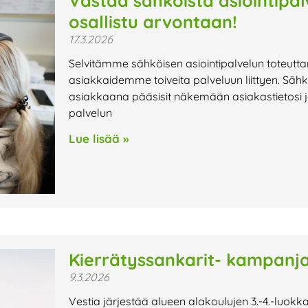
Vastaa sähköistä asiointipa
osallistu arvontaan!
17.3.2026
Selvitämme sähköisen asiointipalvelun toteutta
asiakkaidemme toiveita palveluun liittyen. Sähk
asiakkaana pääsisit näkemään asiakastietosi ja
palvelun
Lue lisää »
Kierrätyssankarit- kampanja
9.3.2026
Vestia järjestää alueen alakoulujen 3.-4.-luok