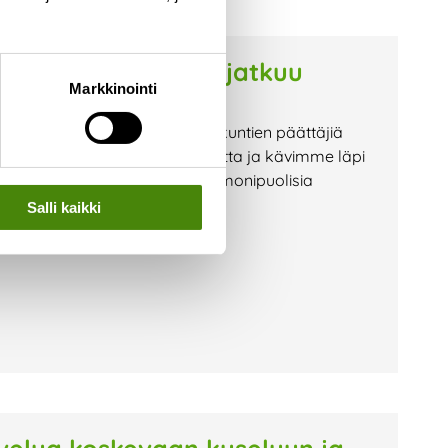
on vaihtoehdoista jatkuu
Markkinointi
ian hallituksen sekä omistajakuntien päättäjiä
e Raahen tämänhetkistä tilannetta ja kävimme läpi
miseksi. Tilaisuudessa kuultiin monipuolisia
Salli kaikki