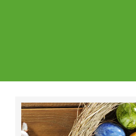
Ajankohtaista
Page
Page
Pa
Tältä sivulta löydät Vestian ajankohtaise
mahdolliset poikkeukset aukioloajoissa j