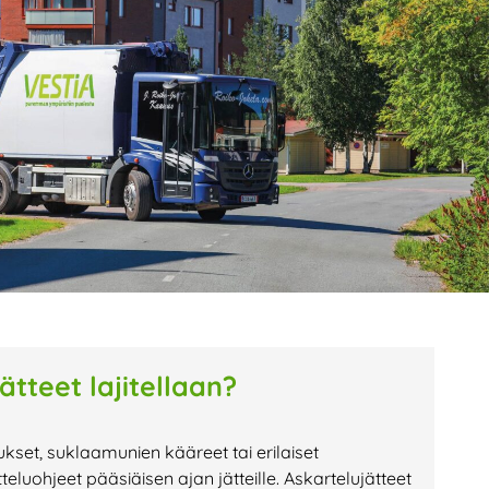
age
Page
Page
ätteet lajitellaan?
kset, suklaamunien kääreet tai erilaiset
teluohjeet pääsiäisen ajan jätteille. Askartelujätteet