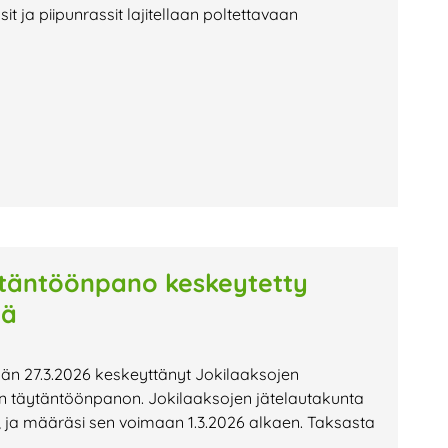
it ja piipunrassit lajitellaan poltettavaan
täntöönpano keskeytetty
lä
än 27.3.2026 keskeyttänyt Jokilaaksojen
täytäntöönpanon. Jokilaaksojen jätelautakunta
ja määräsi sen voimaan 1.3.2026 alkaen. Taksasta
ä