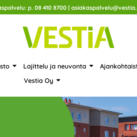
spalvelu: p. 08 410 8700 | asiakaspalvelu@vestia.
sto
Lajittelu ja neuvonta
Ajankohtais
Vestia Oy