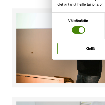
olet antanut heille tai joita o
Suostumuksen
Välttämätön
valinta
Kiellä