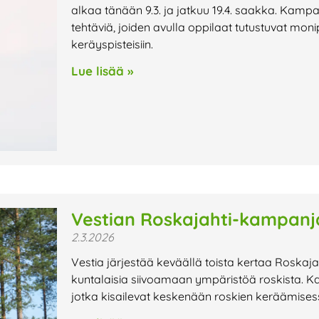
alkaa tänään 9.3. ja jatkuu 19.4. saakka. Kamp
tehtäviä, joiden avulla oppilaat tutustuvat monipu
keräyspisteisiin.
Lue lisää »
Vestian Roskajahti-kampanj
2.3.2026
Vestia järjestää keväällä toista kertaa Roskaj
kuntalaisia siivoamaan ympäristöä roskista. 
jotka kisailevat keskenään roskien keräämises