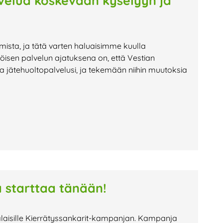
lvelua koskevaan kyselyyn ja
mista, ja tätä varten haluaisimme kuulla
öisen palvelun ajatuksena on, että Vestian
 jätehuoltopalvelusi, ja tekemään niihin muutoksia
 starttaa tänään!
kalaisille Kierrätyssankarit-kampanjan. Kampanja