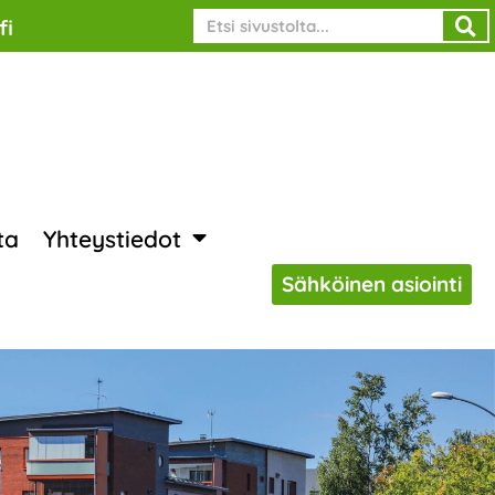
Search
fi
ta
Yhteystiedot
Sähköinen asiointi