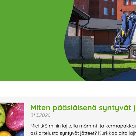
ge
Page
Page
Page
Page
Page
Page
Page
Page
Page
Page
Page
P
Miten pääsiäisenä syntyvät j
31.3.2026
t uutiset,
Mietitkö mihin lajitella mämmi- ja kermapakkau
a lähiaikojen
askartelusta syntyvät jätteet? Kurkkaa alta lajit