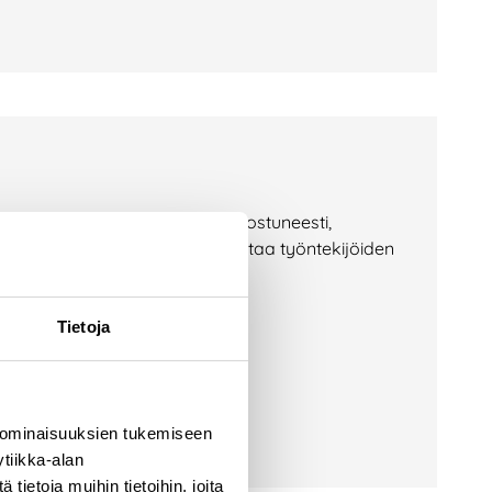
invoiva ihminen tekee työnsä innostuneesti,
 meille on ollut luontevaa panostaa työntekijöiden
Tietoja
 ominaisuuksien tukemiseen
tiikka-alan
ietoja muihin tietoihin, joita