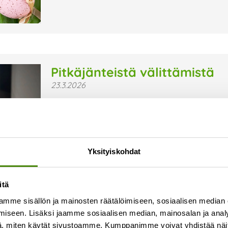
Pitkäjänteistä välittämistä
23.3.2026
Vestialla on jo pitkään uskottu siihen, että hyv
motivoituneesti ja rohkeasti uutta luoden. Siksi
hyvinvointiin – ei vain projektiluonteisesti, vaan
Lue lisää »
Yksityiskohdat
itä
mme sisällön ja mainosten räätälöimiseen, sosiaalisen median
iseen. Lisäksi jaamme sosiaalisen median, mainosalan ja analy
, miten käytät sivustoamme. Kumppanimme voivat yhdistää näitä t