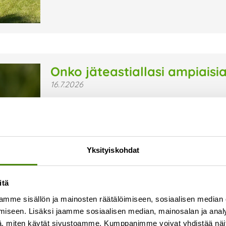
Onko jäteastiallasi ampiaisi
16.7.2026
Syksyn lähestyessä ampiaiset hakeutuvat herkäst
alkaa olla niukkaa. Kiukkuiset ampiaiset voivat o
tyhjentäjällekin. Kiinteistönhaltijana vastuullasi 
Lue lisää »
Yksityiskohdat
itä
mme sisällön ja mainosten räätälöimiseen, sosiaalisen median
iseen. Lisäksi jaamme sosiaalisen median, mainosalan ja analy
, miten käytät sivustoamme. Kumppanimme voivat yhdistää näitä t