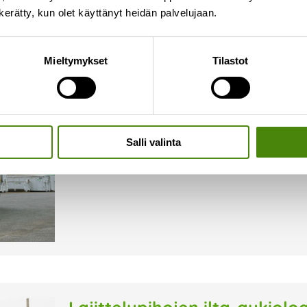
n kerätty, kun olet käyttänyt heidän palvelujaan.
Näin vaarallinen jäte kulkee
Mieltymykset
Tilastot
14.7.2026
Vestian lajittelupihoille tuodut maalit, öljyt, aku
talteen ja kuljetetaan turvallisesti jatkokäsitte
omalla kuljetuskalustollaan. Oman kuljetuskalu
joustavasti ja
Salli valinta
Lue lisää »