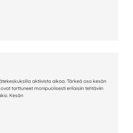
jätekeskuksilla aktiivista aikaa. Tärkeä osa kesän
at tarttuneet monipuolisesti erilaisiin tehtäviin
äksi. Kesän