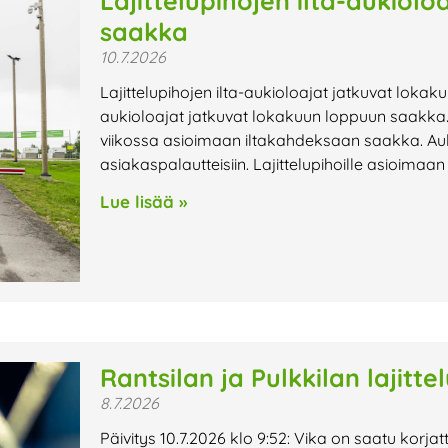
Lajittelupihojen ilta-aukiol
saakka
10.7.2026
Lajittelupihojen ilta-aukioloajat jatkuvat lokak
aukioloajat jatkuvat lokakuun loppuun saakka. 
viikossa asioimaan iltakahdeksaan saakka. Au
asiakaspalautteisiin. Lajittelupihoille asioimaa
Lue lisää »
Rantsilan ja Pulkkilan lajitte
8.7.2026
Päivitys 10.7.2026 klo 9:52: Vika on saatu korjat