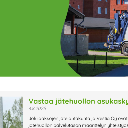
ge
Page
Page
Page
Page
Page
Page
Page
Page
Page
Page
Page
P
Vastaa jätehuollon asukasky
4.8.2026
t uutiset,
Jokilaaksojen jätelautakunta ja Vestia Oy ovat
a lähiaikojen
jätehuollon palvelutason määrittelyn yhteistyö