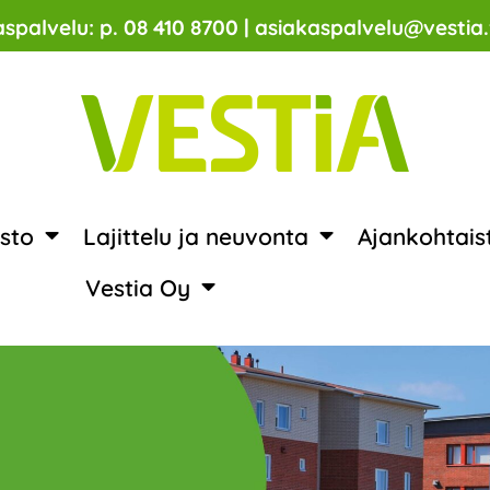
spalvelu: p. 08 410 8700 | asiakaspalvelu@vestia.
sto
Lajittelu ja neuvonta
Ajankohtais
Vestia Oy