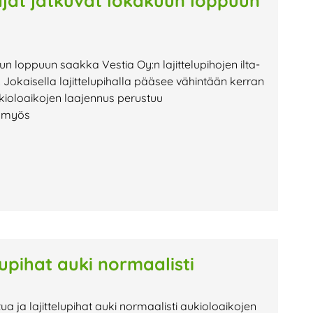
oajat jatkuvat lokakuun loppuun
uun loppuun saakka Vestia Oy:n lajittelupihojen ilta-
Jokaisella lajittelupihalla pääsee vähintään kerran
kioloaikojen laajennus perustuu
n myös
lupihat auki normaalisti
tua ja lajittelupihat auki normaalisti aukioloaikojen