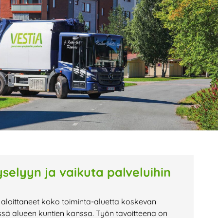
age
Page
Page
selyyn ja vaikuta palveluihin
 aloittaneet koko toiminta-aluetta koskevan
ssä alueen kuntien kanssa. Työn tavoitteena on