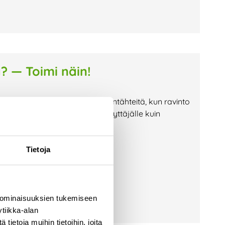
a? — Toimi näin!
i jäteastioille etsimään ruuantähteitä, kun ravinto
lla vaaraksi niin jäteastian käyttäjälle kuin
on huolehtia, että jäteastiasi on
Tietoja
 ominaisuuksien tukemiseen
tiikka-alan
ietoja muihin tietoihin, joita