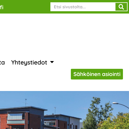
Search
fi
ta
Yhteystiedot
Sähköinen asiointi