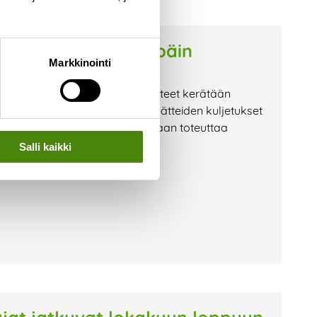
 turvallisesti eteenpäin
Markkinointi
t, paristot ja muut vaaralliset jätteet kerätään
lyyn. Vestia hoitaa vaarallisten jätteiden kuljetukset
ston ansiosta kuljetuksia voidaan toteuttaa
Salli kaikki