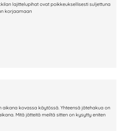
 lajittelupihat ovat poikkeuksellisesti suljettuna
tään korjaamaan
n aikana kovassa käytössä. Yhteensä jätehakua on
ana. Mitä jätteitä meiltä sitten on kysytty eniten