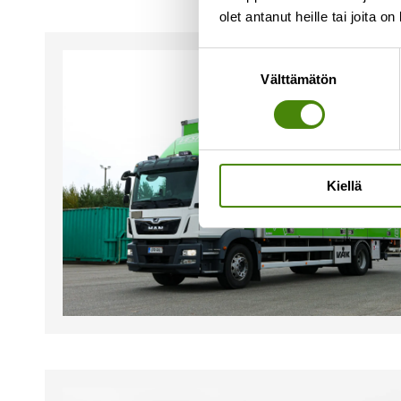
olet antanut heille tai joita o
Suostumuksen
Välttämätön
valinta
Kiellä