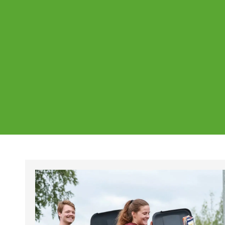
Ajankohtaista
Page
Page
Pa
Tältä sivulta löydät Vestian ajankohtaise
mahdolliset poikkeukset aukioloajoissa j