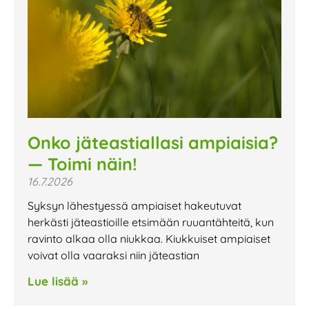
Onko jäteastiallasi ampiaisia?
— Toimi näin!
16.7.2026
Syksyn lähestyessä ampiaiset hakeutuvat
herkästi jäteastioille etsimään ruuantähteitä, kun
ravinto alkaa olla niukkaa. Kiukkuiset ampiaiset
voivat olla vaaraksi niin jäteastian
Lue lisää »