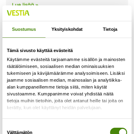
Lue lisää »
Suostumus
Yksityiskohdat
Tietoja
Tämä sivusto käyttää evästeitä
Käytämme evästeitä tarjoamamme sisällön ja mainosten
räätälöimiseen, sosiaalisen median ominaisuuksien
tukemiseen ja kävijämäärämme analysoimiseen. Lisäksi
jaamme sosiaalisen median, mainosalan ja analytiikka-
alan kumppaneillemme tietoja siitä, miten käytät
sivustoamme. Kumppanimme voivat yhdistää näitä
tietoja muihin tietoihin, joita olet antanut heille tai joita on
kerätty, kun olet käyttänyt heidän palvelujaan.
TOP-10 kysytyimmät jätteet
Suostumuksen
7.7.2026
Välttämätön
valinta