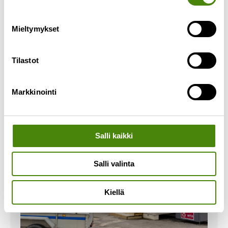
Verkkosivujemme jätehaku on ollut alkuvuoden
aikana kovassa käytössä. Yhteensä jätehakua on
Mieltymykset
käytetty 8203 kertaa viimeisen puolen vuoden
aikana. Mitä jätteitä
Tilastot
Lue lisää »
Markkinointi
Salli kaikki
Salli valinta
Kiellä