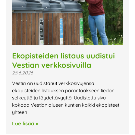
Ekopisteiden listaus uudistui
Vestian verkkosivuilla
25.6.2026
Vestia on uudistanut verkkosivujensa
ekopisteiden listauksen parantaakseen tiedon
selkeyttä ja löydettävyyttä. Uudistettu sivu
kokoaa Vestian alueen kuntien kaikki ekopisteet
yhteen
Lue lisää »