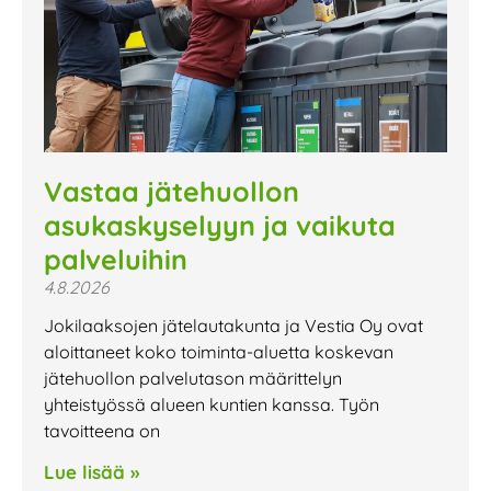
Vastaa jätehuollon
asukaskyselyyn ja vaikuta
palveluihin
4.8.2026
Jokilaaksojen jätelautakunta ja Vestia Oy ovat
aloittaneet koko toiminta-aluetta koskevan
jätehuollon palvelutason määrittelyn
yhteistyössä alueen kuntien kanssa. Työn
tavoitteena on
Lue lisää »