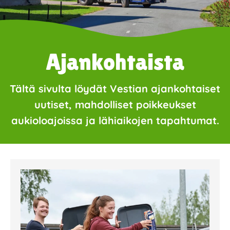
Ajankohtaista
Tältä sivulta löydät Vestian ajankohtaiset
uutiset, mahdolliset poikkeukset
aukioloajoissa ja lähiaikojen tapahtumat.
Page
Page
Page
Page
Page
Page
Page
Page
Page
Page
Page
Page
Page
Page
Page
Page
Pa