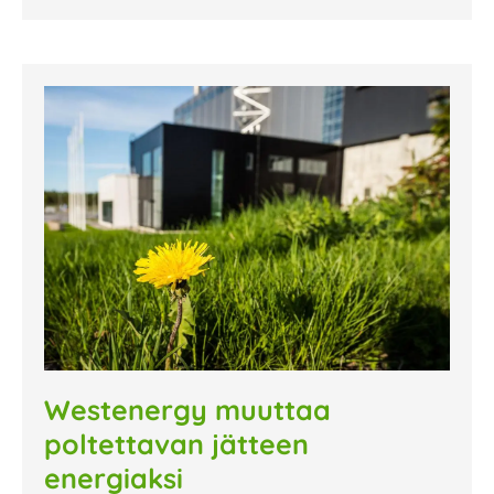
Westenergy muuttaa
poltettavan jätteen
energiaksi