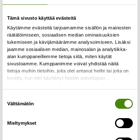
Tämä sivusto käyttää evästeitä
Käytämme evästeitä tarjoamamme sisällön ja mainosten
räätälöimiseen, sosiaalisen median ominaisuuksien
tukemiseen ja kävijämäärämme analysoimiseen. Lisäksi
jaamme sosiaalisen median, mainosalan ja analytiikka-
Biojäteastian jäätyminen
alan kumppaneillemme tietoja siitä, miten käytät
sivustoamme. Kumppanimme voivat yhdistää näitä
talvella
tietoja muihin tietoihin, joita olet antanut heille tai joita on
7.1.2026
kerätty, kun olet käyttänyt heidän palvelujaan.
Lämmin ja kostea biojäte voi talvella jäätyä kiinni
jäteastiaan sisäpussista huolimatta. Tällöin myös
Suostumuksen
astian tyhjentäminen on kuljettajalle haastavaa
Välttämätön
valinta
ja toisinaan
Lue lisää »
Mieltymykset