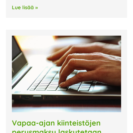
Lue lisää »
Vapaa-ajan kiinteistöjen
perusmaksu laskutetaan