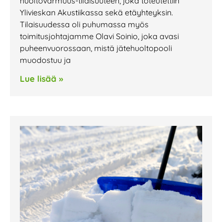
huoltovarmuus-tilaisuuteen, joka toteutettiin
Ylivieskan Akustiikassa sekä etäyhteyksin.
Tilaisuudessa oli puhumassa myös
toimitusjohtajamme Olavi Soinio, joka avasi
puheenvuorossaan, mistä jätehuoltopooli
muodostuu ja
Lue lisää »