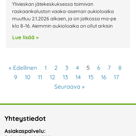
Ylivieskan jätekeskuksessa toimivan
raskaankaluston vaaka-aseman aukioloaika
muuttuu 2.1.2026 alkaen, ja on jatkossa ma-pe
klo 8–16. Aiemmin aukioloaika on ollut arkisin
Lue lisää »
« Edellinen
1
2
3
4
5
6
7
8
9
10
11
12
13
14
15
16
17
Seuraava »
Yhteystiedot
Asiakaspalvelu: