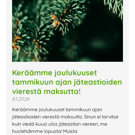
Keräämme joulukuuset
tammikuun ajan jäteastioiden
vierestä maksutta!
8.1.2026
Keräämme joulukuuset tammikuun ajan
jäteastioiden vierestä maksutta. Sinun ei tarvitse
kuin viedä kuusi ulos jäteastian viereen, me
huolehdimme lopusta! Muista