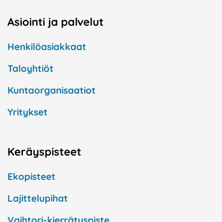
Asiointi ja palvelut
Henkilöasiakkaat
Taloyhtiöt
Kuntaorganisaatiot
Yritykset
Keräyspisteet
Ekopisteet
Lajittelupihat
Vaihtori-kierrätyspiste