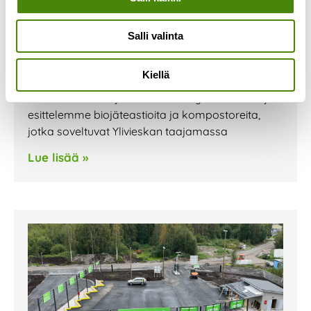
Olemme mukana Ylivieskan
Kauppojen yössä 1.9.
Salli valinta
1.9.2023
Olemme mukana Ylivieskassa perjantaina
Kiellä
1.9.2023 järjestettävässä Kauppojen yössä.
Pisteellämme tarjoamme kierrätysneuvontaa ja
esittelemme biojäteastioita ja kompostoreita,
jotka soveltuvat Ylivieskan taajamassa
Lue lisää »