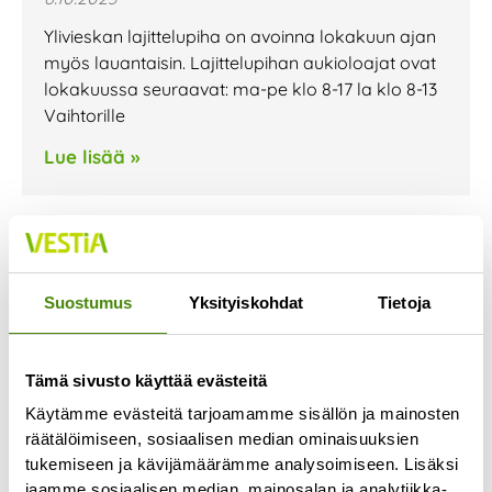
Ylivieskan lajittelupiha on avoinna lokakuun ajan
myös lauantaisin. Lajittelupihan aukioloajat ovat
lokakuussa seuraavat: ma-pe klo 8-17 la klo 8-13
Vaihtorille
Lue lisää »
Jäteastioiden
Suostumus
Yksityiskohdat
Tietoja
tyhjennyspäivissä muutoksia
loka-marraskuussa
28.9.2023
Tämä sivusto käyttää evästeitä
Kannuksen, Sievin ja Toholammin alueen
Käytämme evästeitä tarjoamamme sisällön ja mainosten
jätekuljetusten urakoitsija vaihtuu lokakuun
räätälöimiseen, sosiaalisen median ominaisuuksien
alussa. Urakoitsijan vaihtumisen seurauksena
tukemiseen ja kävijämäärämme analysoimiseen. Lisäksi
jaamme sosiaalisen median, mainosalan ja analytiikka-
jätekuljetusten reitit muuttuvat ja jäteastian