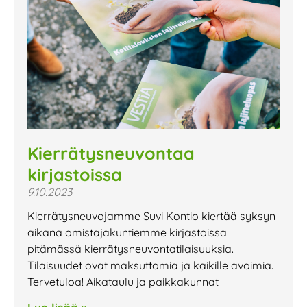
Kierrätysneuvontaa
kirjastoissa
9.10.2023
Kierrätysneuvojamme Suvi Kontio kiertää syksyn
aikana omistajakuntiemme kirjastoissa
pitämässä kierrätysneuvontatilaisuuksia.
Tilaisuudet ovat maksuttomia ja kaikille avoimia.
Tervetuloa! Aikataulu ja paikkakunnat