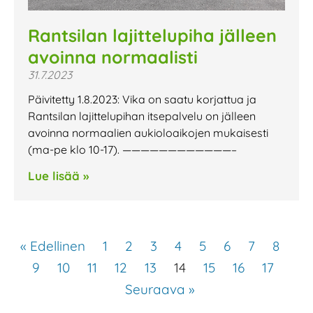
Rantsilan lajittelupiha jälleen
avoinna normaalisti
31.7.2023
Päivitetty 1.8.2023: Vika on saatu korjattua ja
Rantsilan lajittelupihan itsepalvelu on jälleen
avoinna normaalien aukioloaikojen mukaisesti
(ma-pe klo 10-17). ————————————–
Lue lisää »
« Edellinen
1
2
3
4
5
6
7
8
9
10
11
12
13
14
15
16
17
Seuraava »