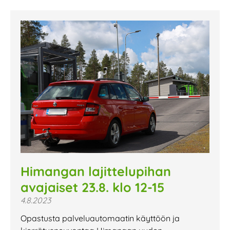
Himangan lajittelupihan
avajaiset 23.8. klo 12-15
4.8.2023
Opastusta palveluautomaatin käyttöön ja