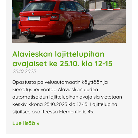
Alavieskan lajittelupihan
avajaiset ke 25.10. klo 12-15
25.10.2023
Opastusta palveluautomaatin käyttöön ja
kierrätysneuvontaa Alavieskan uuden
automatisoidun lajittelupihan avajaisia vietetään
keskiviikkona 25.10.2023 klo 12-15. Lajittelupiha
sijaitsee osoitteessa Elementintie 45.
Lue lisää »