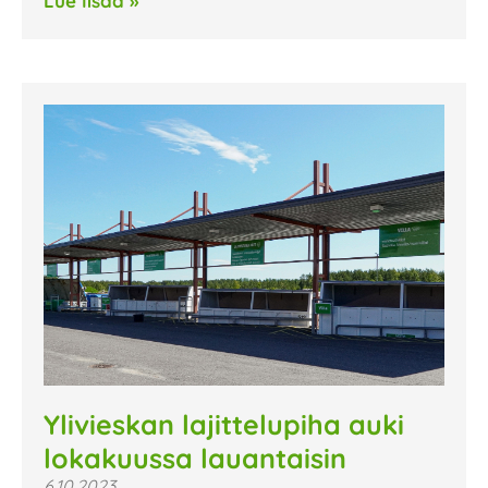
Lue lisää »
Ylivieskan lajittelupiha auki
lokakuussa lauantaisin
6.10.2023