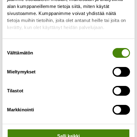
alan kumppaneillemme tietoja siitä, miten käytät
tyhjennyspäivässä tapahtuu
sivustoamme. Kumppanimme voivat yhdistää näitä
Lue lisää »
tietoja muihin tietoihin, joita olet antanut heille tai joita on
kerätty, kun olet käyttänyt heidän palvelujaan.
Suostumuksen
Välttämätön
valinta
Mieltymykset
Tilastot
Markkinointi
Salli kaikki