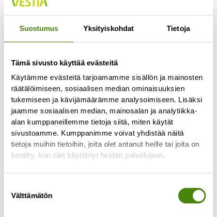
Jokaisella lajittelupihalla pääsee vähintään
kerran viikossa
Suostumus
Yksityiskohdat
Tietoja
Lue lisää »
Tämä sivusto käyttää evästeitä
Käytämme evästeitä tarjoamamme sisällön ja mainosten
räätälöimiseen, sosiaalisen median ominaisuuksien
tukemiseen ja kävijämäärämme analysoimiseen. Lisäksi
jaamme sosiaalisen median, mainosalan ja analytiikka-
alan kumppaneillemme tietoja siitä, miten käytät
sivustoamme. Kumppanimme voivat yhdistää näitä
tietoja muihin tietoihin, joita olet antanut heille tai joita on
kerätty, kun olet käyttänyt heidän palvelujaan.
Suostumuksen
Välttämätön
valinta