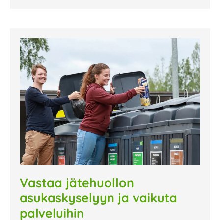
Vastaa jätehuollon
asukaskyselyyn ja vaikuta
palveluihin