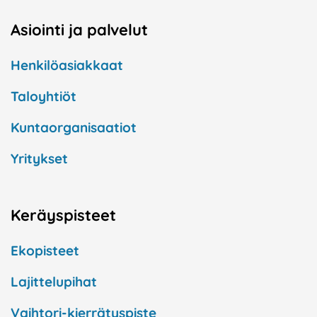
Asiointi ja palvelut
Henkilöasiakkaat
Taloyhtiöt
Kuntaorganisaatiot
Yritykset
Keräyspisteet
Ekopisteet
Lajittelupihat
Vaihtori-kierrätyspiste