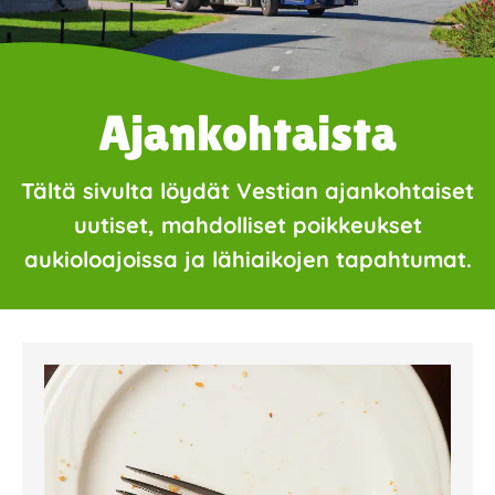
Ajankohtaista
Tältä sivulta löydät Vestian ajankohtaiset
uutiset, mahdolliset poikkeukset
aukioloajoissa ja lähiaikojen tapahtumat.
Page
Page
Page
Page
Page
Page
Page
Page
Page
Page
Page
Page
Page
Page
Page
Page
Pa