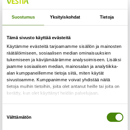
Jokaisella lajittelupihalla pääsee vähintään
kerran viikossa
Suostumus
Yksityiskohdat
Tietoja
Lue lisää »
Tämä sivusto käyttää evästeitä
Käytämme evästeitä tarjoamamme sisällön ja mainosten
räätälöimiseen, sosiaalisen median ominaisuuksien
tukemiseen ja kävijämäärämme analysoimiseen. Lisäksi
jaamme sosiaalisen median, mainosalan ja analytiikka-
alan kumppaneillemme tietoja siitä, miten käytät
sivustoamme. Kumppanimme voivat yhdistää näitä
tietoja muihin tietoihin, joita olet antanut heille tai joita on
kerätty, kun olet käyttänyt heidän palvelujaan.
Suostumuksen
Välttämätön
valinta