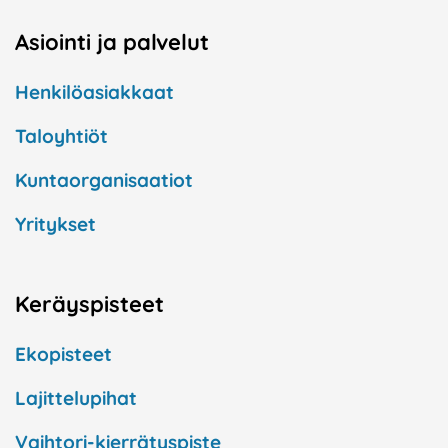
Asiointi ja palvelut
Henkilöasiakkaat
Taloyhtiöt
Kuntaorganisaatiot
Yritykset
Keräyspisteet
Ekopisteet
Lajittelupihat
Vaihtori-kierrätyspiste