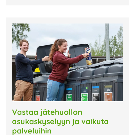
Vastaa jätehuollon
asukaskyselyyn ja vaikuta
palveluihin