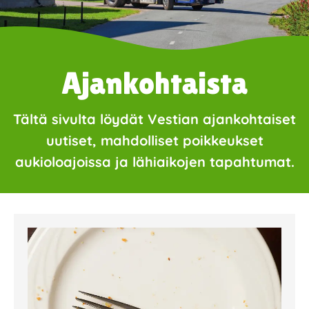
Ajankohtaista
Tältä sivulta löydät Vestian ajankohtaiset
uutiset, mahdolliset poikkeukset
aukioloajoissa ja lähiaikojen tapahtumat.
Page
Page
Page
Page
Page
Page
Page
Page
Page
Page
Page
Page
Page
Page
Page
Page
Pa