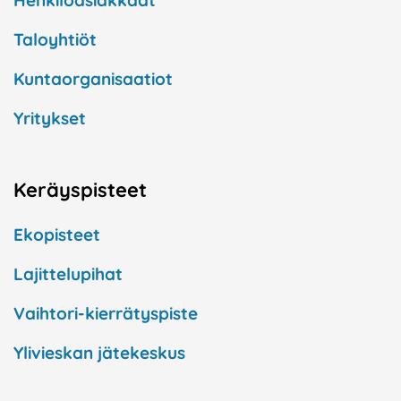
Henkilöasiakkaat
Taloyhtiöt
Kuntaorganisaatiot
Yritykset
Keräyspisteet
Ekopisteet
Lajittelupihat
Vaihtori-kierrätyspiste
Ylivieskan jätekeskus