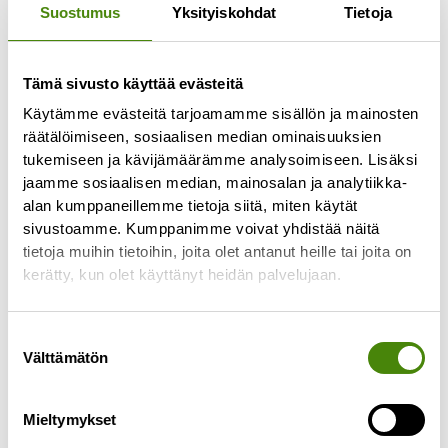
Suostumus
Yksityiskohdat
Tietoja
Tämä sivusto käyttää evästeitä
Jäteastioiden
Käytämme evästeitä tarjoamamme sisällön ja mainosten
tyhjennyspäivissä muutoksia
räätälöimiseen, sosiaalisen median ominaisuuksien
toukokuussa
tukemiseen ja kävijämäärämme analysoimiseen. Lisäksi
jaamme sosiaalisen median, mainosalan ja analytiikka-
27.4.2026
alan kumppaneillemme tietoja siitä, miten käytät
Alavieskan, Himangan, Kalajoen, Merijärven,
sivustoamme. Kumppanimme voivat yhdistää näitä
Pyhäjoen ja Oulaisten alueen jätekuljetusten
tietoja muihin tietoihin, joita olet antanut heille tai joita on
urakoitsija vaihtuu toukokuun 2026 alussa.
kerätty, kun olet käyttänyt heidän palvelujaan.
Urakoitsijan vaihtumisen seurauksena
jätekuljetusten reitit muuttuvat
Suostumuksen
Lue lisää »
Välttämätön
valinta
Mieltymykset