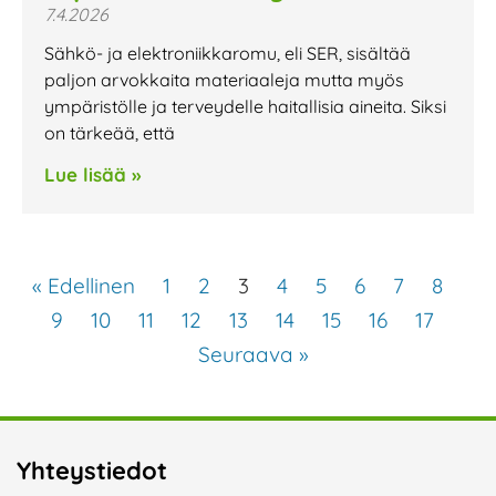
7.4.2026
Sähkö- ja elektroniikkaromu, eli SER, sisältää
paljon arvokkaita materiaaleja mutta myös
ympäristölle ja terveydelle haitallisia aineita. Siksi
on tärkeää, että
Lue lisää »
« Edellinen
1
2
3
4
5
6
7
8
9
10
11
12
13
14
15
16
17
Seuraava »
Yhteystiedot