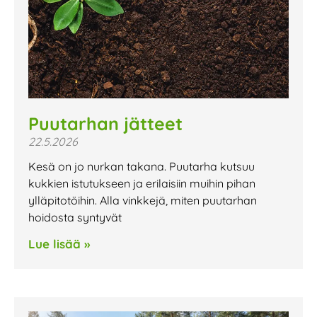
Puutarhan jätteet
22.5.2026
Kesä on jo nurkan takana. Puutarha kutsuu
kukkien istutukseen ja erilaisiin muihin pihan
ylläpitotöihin. Alla vinkkejä, miten puutarhan
hoidosta syntyvät
Lue lisää »