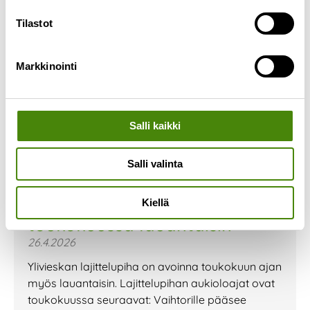
Tilastot
Markkinointi
Salli kaikki
Salli valinta
Ylivieskan lajittelupiha auki
Kiellä
toukokuussa lauantaisin
26.4.2026
Ylivieskan lajittelupiha on avoinna toukokuun ajan
myös lauantaisin. Lajittelupihan aukioloajat ovat
toukokuussa seuraavat: Vaihtorille pääsee