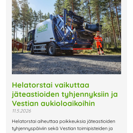
Helatorstai vaikuttaa
jäteastioiden tyhjennyksiin ja
Vestian aukioloaikoihin
11.5.2026
Helatorstai aiheuttaa poikkeuksia jäteastioiden
tyhjennyspäiviin sekä Vestian toimipisteiden ja