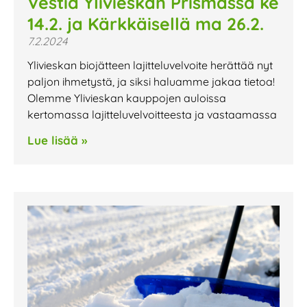
Vestia Ylivieskan Prismassa ke
14.2. ja Kärkkäisellä ma 26.2.
7.2.2024
Ylivieskan biojätteen lajitteluvelvoite herättää nyt
paljon ihmetystä, ja siksi haluamme jakaa tietoa!
Olemme Ylivieskan kauppojen auloissa
kertomassa lajitteluvelvoitteesta ja vastaamassa
Lue lisää »