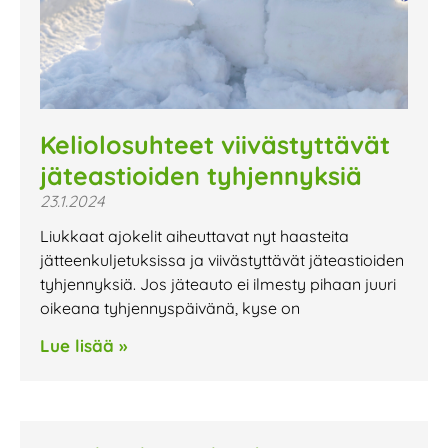
Keliolosuhteet viivästyttävät
jäteastioiden tyhjennyksiä
23.1.2024
Liukkaat ajokelit aiheuttavat nyt haasteita
jätteenkuljetuksissa ja viivästyttävät jäteastioiden
tyhjennyksiä. Jos jäteauto ei ilmesty pihaan juuri
oikeana tyhjennyspäivänä, kyse on
Lue lisää »