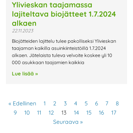
Ylivieskan taajamassa
lajiteltava biojätteet 1.7.2024
alkaen
22.11.2023
Biojätteiden lajittelu tulee pakolliseksi Ylivieskan
taajaman kaikilla asuinkiinteistöillä 1.7.2024
alkaen. Jätelaista tuleva velvoite koskee yli 10
000 asukkaan taajamien kaikkia
Lue lisää »
« Edellinen
1
2
3
4
5
6
7
8
9
10
11
12
13
14
15
16
17
Seuraava »