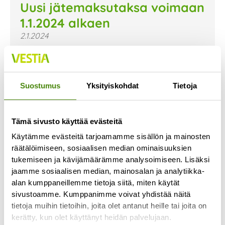
Uusi jätemaksutaksa voimaan
1.1.2024 alkaen
2.1.2024
Uusi jätemaksutaksa on astunut voimaan 1.1.2024.
Uusi taksa ja sen mukaiset hinnat on nyt päivitetty
verkkosivujemme hinnastoon. Voit tutustua niihin
Suostumus
Yksityiskohdat
Tietoja
Lue lisää »
Tämä sivusto käyttää evästeitä
Käytämme evästeitä tarjoamamme sisällön ja mainosten
räätälöimiseen, sosiaalisen median ominaisuuksien
tukemiseen ja kävijämäärämme analysoimiseen. Lisäksi
jaamme sosiaalisen median, mainosalan ja analytiikka-
alan kumppaneillemme tietoja siitä, miten käytät
sivustoamme. Kumppanimme voivat yhdistää näitä
tietoja muihin tietoihin, joita olet antanut heille tai joita on
kerätty, kun olet käyttänyt heidän palvelujaan.