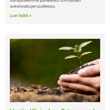
toimipisteemme palvelevat normaalien
aukioloaikojen puitteissa.
Lue lisää »