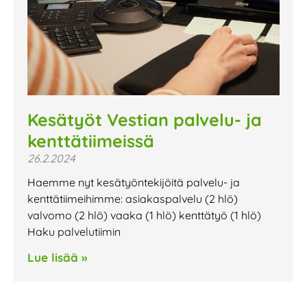
Kesätyöt Vestian palvelu- ja
kenttätiimeissä
26.2.2024
Haemme nyt kesätyöntekijöitä palvelu- ja
kenttätiimeihimme: asiakaspalvelu (2 hlö)
valvomo (2 hlö) vaaka (1 hlö) kenttätyö (1 hlö)
Haku palvelutiimin
Lue lisää »