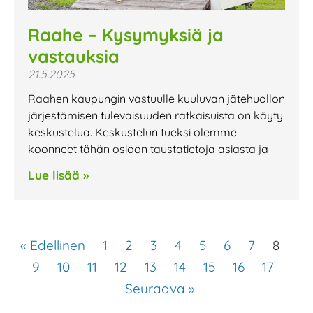
Raahe – Kysymyksiä ja
vastauksia
21.5.2025
Raahen kaupungin vastuulle kuuluvan jätehuollon
järjestämisen tulevaisuuden ratkaisuista on käyty
keskustelua. Keskustelun tueksi olemme
koonneet tähän osioon taustatietoja asiasta ja
Lue lisää »
« Edellinen
1
2
3
4
5
6
7
8
9
10
11
12
13
14
15
16
17
Seuraava »