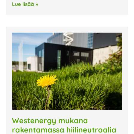
Lue lisää »
Westenergy mukana
rakentamassa hiilineutraalia