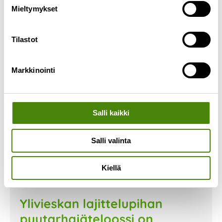
Mieltymykset
Lue lisää »
Tilastot
Markkinointi
Salli kaikki
Salli valinta
Kiellä
Ylivieskan lajittelupihan
puutarhajäteloossi on