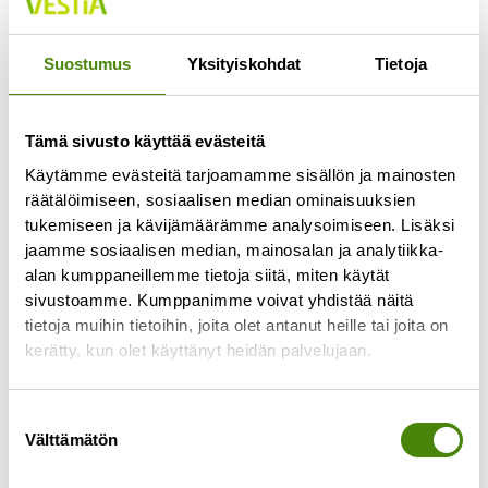
Suostumus
Yksityiskohdat
Tietoja
Tämä sivusto käyttää evästeitä
Käytämme evästeitä tarjoamamme sisällön ja mainosten
räätälöimiseen, sosiaalisen median ominaisuuksien
tukemiseen ja kävijämäärämme analysoimiseen. Lisäksi
jaamme sosiaalisen median, mainosalan ja analytiikka-
alan kumppaneillemme tietoja siitä, miten käytät
Kesä kevyemmäksi – myös
sivustoamme. Kumppanimme voivat yhdistää näitä
roskapussille!
tietoja muihin tietoihin, joita olet antanut heille tai joita on
kerätty, kun olet käyttänyt heidän palvelujaan.
12.6.2025
Aurinko paistaa, grilli käy kuumana ja piknik-viltti
levitetään nurmikolle. Mutta mitä jos tänä kesänä
Suostumuksen
Välttämätön
kevennettäisiin myös jätteen määrää? Pienillä
valinta
valinnoilla