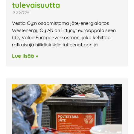
tulevaisuutta
9.7.2025
Vestia Oy:n osaomistama jäte-energialaitos
Westenergy Oy Ab on liittynyt eurooppalaiseen
CO₂ Value Europe -verkostoon, joka kehittää
ratkaisuja hiilidioksidin talteenottoon ja
Lue lisää »