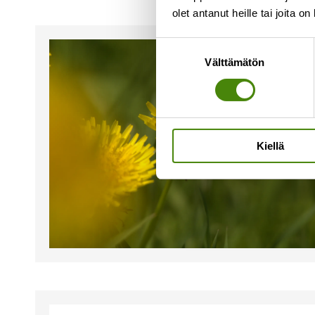
olet antanut heille tai joita o
Suostumuksen
Välttämätön
valinta
Kiellä