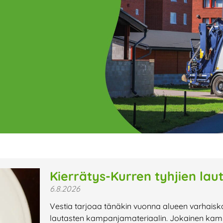
ge
Page
Page
Page
Page
Page
Page
Page
Page
Page
Page
Page
P
Kierrätys-Kurren tyhjien lau
6.8.2026
t uutiset,
Vestia tarjoaa tänäkin vuonna alueen varhaisk
a lähiaikojen
lautasten kampanjamateriaalin. Jokainen kamp