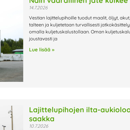
Näin vaarallinen jäte kulkee
14.7.2026
Vestian lajittelupihoille tuodut maalit, öljyt, aku
talteen ja kuljetetaan turvallisesti jatkokäsitte
omalla kuljetuskalustollaan. Oman kuljetuskalu
joustavasti ja
Lue lisää »
Lajittelupihojen ilta-aukiol
saakka
10.7.2026