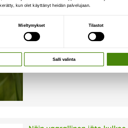
n kerätty, kun olet käyttänyt heidän palvelujaan.
Onko jäteastiallasi ampiaisi
Mieltymykset
Tilastot
16.7.2026
Syksyn lähestyessä ampiaiset hakeutuvat herkäst
alkaa olla niukkaa. Kiukkuiset ampiaiset voivat o
tyhjentäjällekin. Kiinteistönhaltijana vastuullasi 
Salli valinta
Lue lisää »