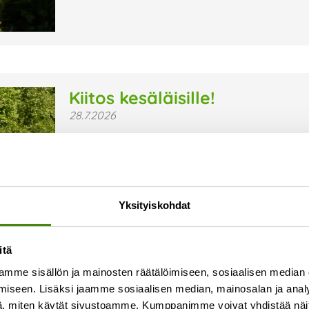
Kiitos kesäläisille!
28.7.2026
Kesä on jälleen ollut Vestian toimipaikoissa ja 
sujuvaa arkea ovat olleet kesäläisemme, jotka ov
ympäristön, turvallisuuden ja viihtyisyyden hyv
Lue lisää »
Yksityiskohdat
itä
mme sisällön ja mainosten räätälöimiseen, sosiaalisen median
iseen. Lisäksi jaamme sosiaalisen median, mainosalan ja analy
, miten käytät sivustoamme. Kumppanimme voivat yhdistää näitä t