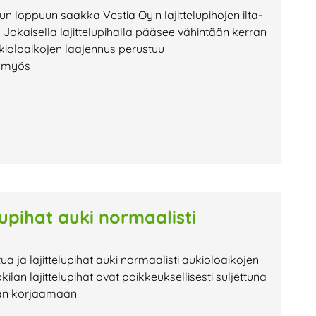
uun loppuun saakka Vestia Oy:n lajittelupihojen ilta-
Jokaisella lajittelupihalla pääsee vähintään kerran
kioloaikojen laajennus perustuu
n myös
lupihat auki normaalisti
tua ja lajittelupihat auki normaalisti aukioloaikojen
 lajittelupihat ovat poikkeuksellisesti suljettuna
tään korjaamaan