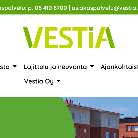
spalvelu: p. 08 410 8700 | asiakaspalvelu@vestia.
sto
Lajittelu ja neuvonta
Ajankohtais
Vestia Oy