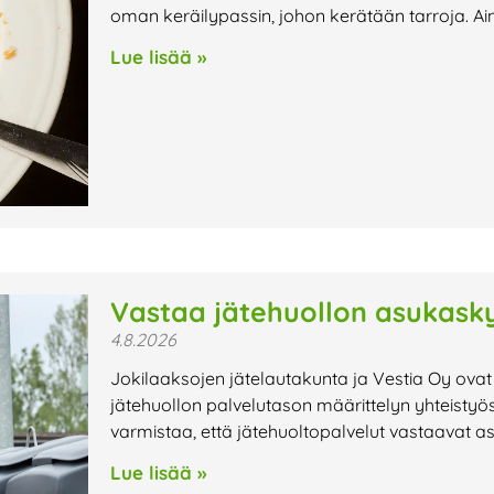
oman keräilypassin, johon kerätään tarroja. Ai
Lue lisää »
Vastaa jätehuollon asukasky
4.8.2026
Jokilaaksojen jätelautakunta ja Vestia Oy ovat
jätehuollon palvelutason määrittelyn yhteistyö
varmistaa, että jätehuoltopalvelut vastaavat a
Lue lisää »