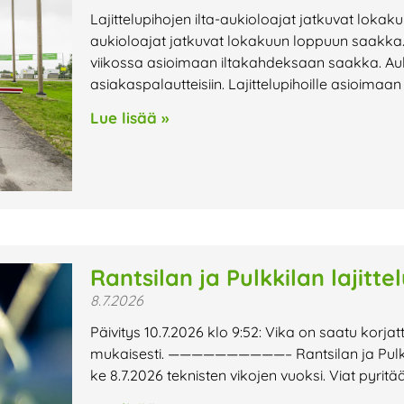
Lajittelupihojen ilta-aukioloajat jatkuvat lokak
aukioloajat jatkuvat lokakuun loppuun saakka. 
viikossa asioimaan iltakahdeksaan saakka. Au
asiakaspalautteisiin. Lajittelupihoille asioimaa
Lue lisää »
Rantsilan ja Pulkkilan lajitte
8.7.2026
Päivitys 10.7.2026 klo 9:52: Vika on saatu korjat
mukaisesti. ——————————– Rantsilan ja Pulkkilan
ke 8.7.2026 teknisten vikojen vuoksi. Viat pyri