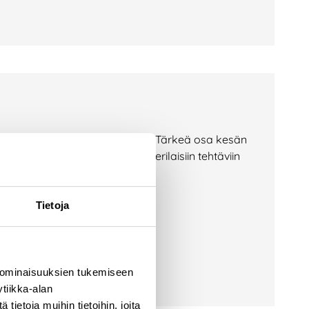
jätekeskuksilla aktiivista aikaa. Tärkeä osa kesän
at tarttuneet monipuolisesti erilaisiin tehtäviin
äksi. Kesän
Tietoja
 ominaisuuksien tukemiseen
tiikka-alan
ietoja muihin tietoihin, joita