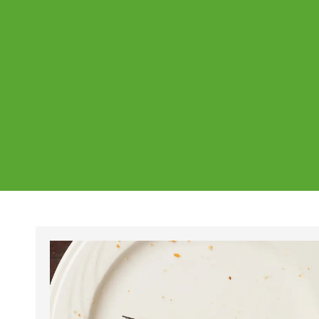
Ajankohtaista
Page
Page
Pa
Tältä sivulta löydät Vestian ajankohtaise
mahdolliset poikkeukset aukioloajoissa j