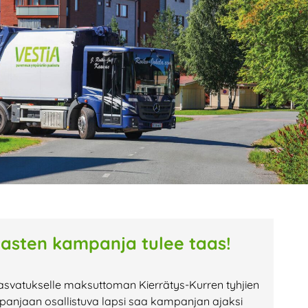
age
Page
Page
tasten kampanja tulee taas!
asvatukselle maksuttoman Kierrätys-Kurren tyhjien
anjaan osallistuva lapsi saa kampanjan ajaksi