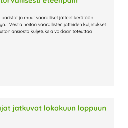
 turvallisesti eteenpäin
t, paristot ja muut vaaralliset jätteet kerätään
lyyn. Vestia hoitaa vaarallisten jätteiden kuljetukset
ston ansiosta kuljetuksia voidaan toteuttaa
oajat jatkuvat lokakuun loppuun