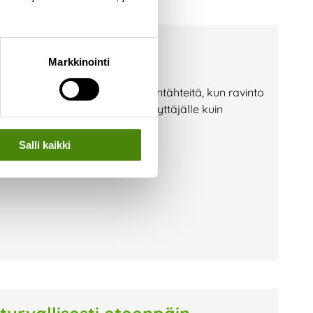
a? — Toimi näin!
Markkinointi
i jäteastioille etsimään ruuantähteitä, kun ravinto
lla vaaraksi niin jäteastian käyttäjälle kuin
on huolehtia, että jäteastiasi on
Salli kaikki