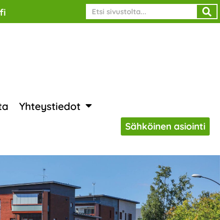
Search
fi
ta
Yhteystiedot
Sähköinen asiointi