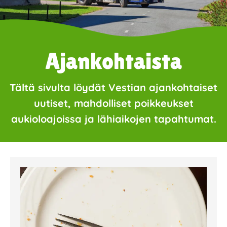
Ajankohtaista
Tältä sivulta löydät Vestian ajankohtaiset
uutiset, mahdolliset poikkeukset
aukioloajoissa ja lähiaikojen tapahtumat.
Page
Page
Page
Page
Page
Page
Page
Page
Page
Page
Page
Page
Page
Page
Page
Page
Pa