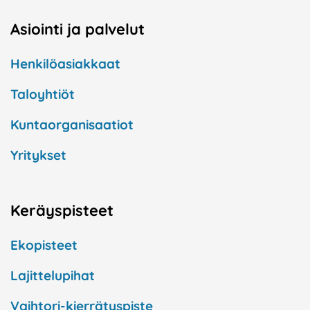
Asiointi ja palvelut
Henkilöasiakkaat
Taloyhtiöt
Kuntaorganisaatiot
Yritykset
Keräyspisteet
Ekopisteet
Lajittelupihat
Vaihtori-kierrätyspiste