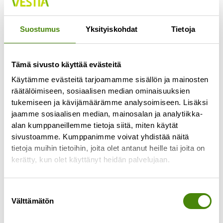
Jokaisella lajittelupihalla pääsee vähintään
kerran viikossa
Suostumus
Yksityiskohdat
Tietoja
Lue lisää »
Tämä sivusto käyttää evästeitä
Käytämme evästeitä tarjoamamme sisällön ja mainosten
räätälöimiseen, sosiaalisen median ominaisuuksien
tukemiseen ja kävijämäärämme analysoimiseen. Lisäksi
jaamme sosiaalisen median, mainosalan ja analytiikka-
alan kumppaneillemme tietoja siitä, miten käytät
sivustoamme. Kumppanimme voivat yhdistää näitä
tietoja muihin tietoihin, joita olet antanut heille tai joita on
kerätty, kun olet käyttänyt heidän palvelujaan.
Suostumuksen
Välttämätön
valinta