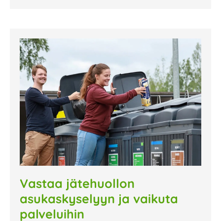
Vastaa jätehuollon
asukaskyselyyn ja vaikuta
palveluihin