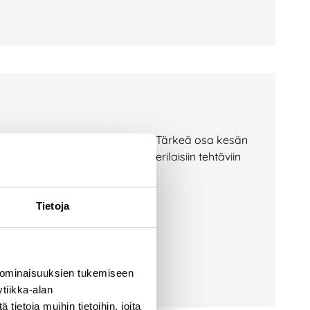
jätekeskuksilla aktiivista aikaa. Tärkeä osa kesän
at tarttuneet monipuolisesti erilaisiin tehtäviin
äksi. Kesän
Tietoja
 ominaisuuksien tukemiseen
tiikka-alan
ietoja muihin tietoihin, joita