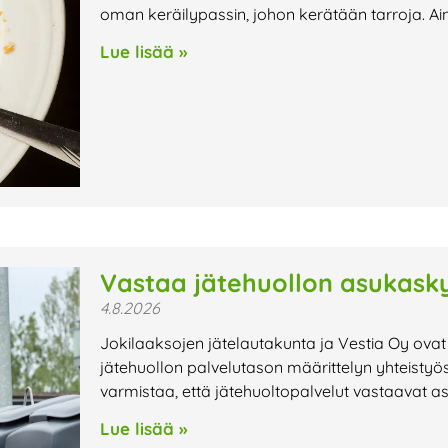
oman keräilypassin, johon kerätään tarroja. Ai
Lue lisää »
Vastaa jätehuollon asukasky
4.8.2026
Jokilaaksojen jätelautakunta ja Vestia Oy ovat
jätehuollon palvelutason määrittelyn yhteistyö
varmistaa, että jätehuoltopalvelut vastaavat a
Lue lisää »