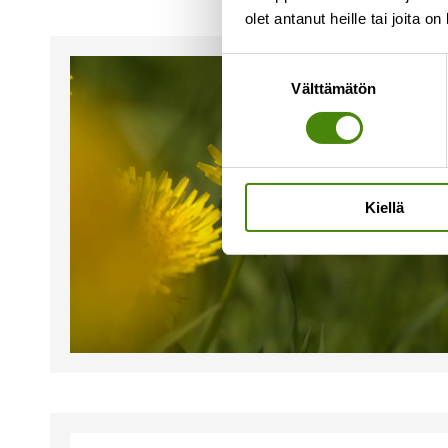
olet antanut heille tai joita o
Suostumuksen
Välttämätön
valinta
Kiellä