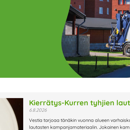
ge
Page
Page
Page
Page
Page
Page
Page
Page
Page
Page
Page
P
Kierrätys-Kurren tyhjien lau
6.8.2026
t uutiset,
Vestia tarjoaa tänäkin vuonna alueen varhaisk
a lähiaikojen
lautasten kampanjamateriaalin. Jokainen kamp