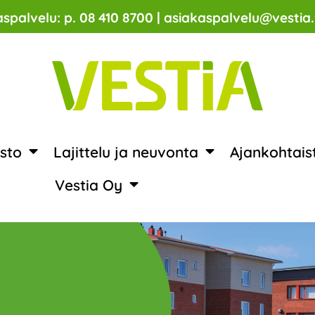
spalvelu: p. 08 410 8700 | asiakaspalvelu@vestia.
sto
Lajittelu ja neuvonta
Ajankohtais
Vestia Oy