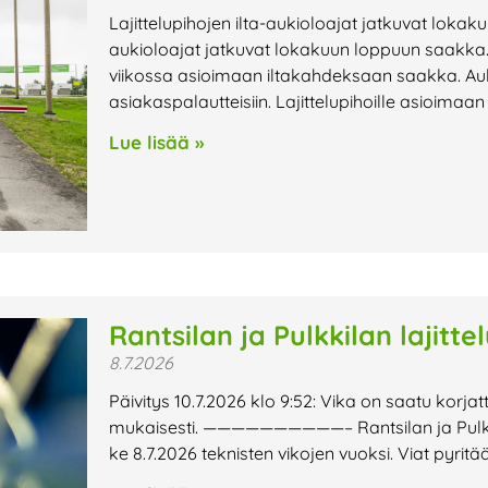
Lajittelupihojen ilta-aukioloajat jatkuvat lokak
aukioloajat jatkuvat lokakuun loppuun saakka. 
viikossa asioimaan iltakahdeksaan saakka. Au
asiakaspalautteisiin. Lajittelupihoille asioimaa
Lue lisää »
Rantsilan ja Pulkkilan lajitte
8.7.2026
Päivitys 10.7.2026 klo 9:52: Vika on saatu korjat
mukaisesti. ——————————– Rantsilan ja Pulkkilan
ke 8.7.2026 teknisten vikojen vuoksi. Viat pyri