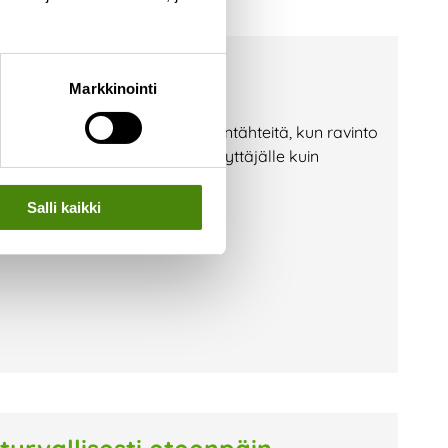
a? — Toimi näin!
Markkinointi
i jäteastioille etsimään ruuantähteitä, kun ravinto
lla vaaraksi niin jäteastian käyttäjälle kuin
on huolehtia, että jäteastiasi on
Salli kaikki