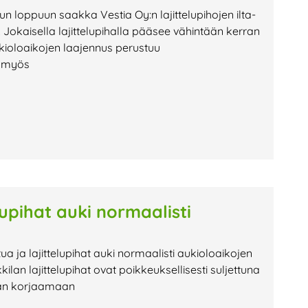
uun loppuun saakka Vestia Oy:n lajittelupihojen ilta-
Jokaisella lajittelupihalla pääsee vähintään kerran
kioloaikojen laajennus perustuu
n myös
lupihat auki normaalisti
tua ja lajittelupihat auki normaalisti aukioloaikojen
 lajittelupihat ovat poikkeuksellisesti suljettuna
tään korjaamaan