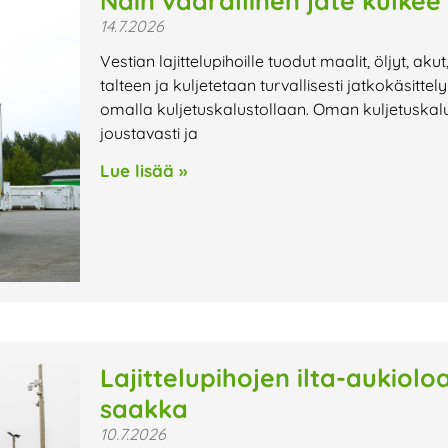
Näin vaarallinen jäte kulkee
14.7.2026
Vestian lajittelupihoille tuodut maalit, öljyt, aku
talteen ja kuljetetaan turvallisesti jatkokäsitte
omalla kuljetuskalustollaan. Oman kuljetuskalu
joustavasti ja
Lue lisää »
Lajittelupihojen ilta-aukiol
saakka
10.7.2026