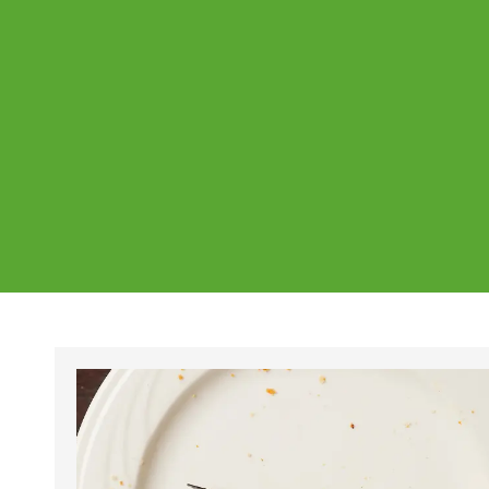
Ajankohtaista
Page
Page
Pa
Tältä sivulta löydät Vestian ajankohtaise
mahdolliset poikkeukset aukioloajoissa j