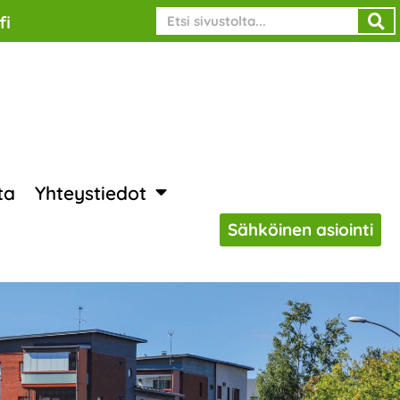
Search
fi
ta
Yhteystiedot
Sähköinen asiointi