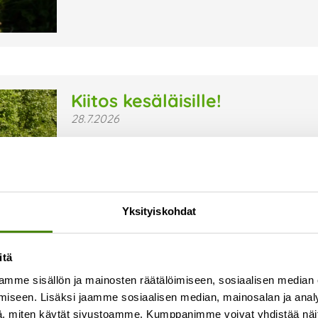
Kiitos kesäläisille!
28.7.2026
Kesä on jälleen ollut Vestian toimipaikoissa ja 
sujuvaa arkea ovat olleet kesäläisemme, jotka ov
ympäristön, turvallisuuden ja viihtyisyyden hyv
Lue lisää »
Yksityiskohdat
itä
mme sisällön ja mainosten räätälöimiseen, sosiaalisen median
iseen. Lisäksi jaamme sosiaalisen median, mainosalan ja analy
, miten käytät sivustoamme. Kumppanimme voivat yhdistää näitä t