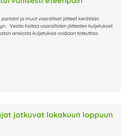
 turvallisesti eteenpäin
t, paristot ja muut vaaralliset jätteet kerätään
lyyn. Vestia hoitaa vaarallisten jätteiden kuljetukset
ston ansiosta kuljetuksia voidaan toteuttaa
oajat jatkuvat lokakuun loppuun