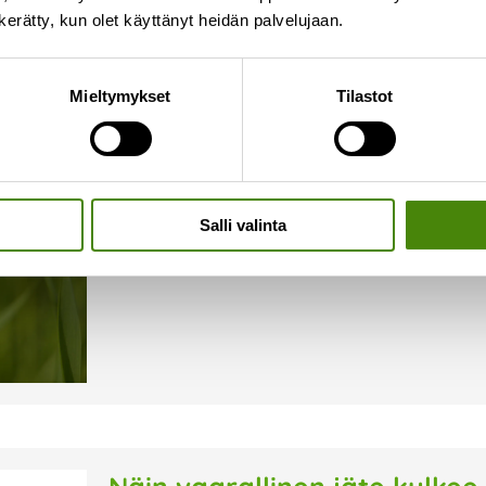
n kerätty, kun olet käyttänyt heidän palvelujaan.
Onko jäteastiallasi ampiaisi
Mieltymykset
Tilastot
16.7.2026
Syksyn lähestyessä ampiaiset hakeutuvat herkäst
alkaa olla niukkaa. Kiukkuiset ampiaiset voivat o
tyhjentäjällekin. Kiinteistönhaltijana vastuullasi 
Salli valinta
Lue lisää »