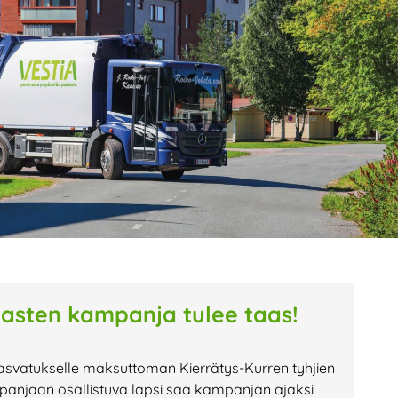
age
Page
Page
tasten kampanja tulee taas!
asvatukselle maksuttoman Kierrätys-Kurren tyhjien
anjaan osallistuva lapsi saa kampanjan ajaksi