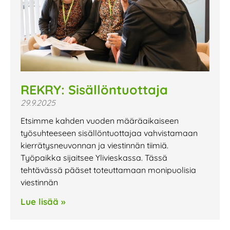
REKRY: Sisällöntuottaja
29.9.2025
Etsimme kahden vuoden määräaikaiseen
työsuhteeseen sisällöntuottajaa vahvistamaan
kierrätysneuvonnan ja viestinnän tiimiä.
Työpaikka sijaitsee Ylivieskassa. Tässä
tehtävässä pääset toteuttamaan monipuolisia
viestinnän
Lue lisää »