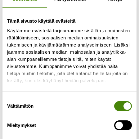
Tämä sivusto käyttää evästeitä
Käytämme evästeitä tarjoamamme sisällön ja mainosten
räätälöimiseen, sosiaalisen median ominaisuuksien
tukemiseen ja kävijämäärämme analysoimiseen. Lisäksi
jaamme sosiaalisen median, mainosalan ja analytiikka-
alan kumppaneillemme tietoja siitä, miten käytät
Kuolinpesän tyhjentäminen
sivustoamme. Kumppanimme voivat yhdistää näitä
4.9.2025
tietoja muihin tietoihin, joita olet antanut heille tai joita on
Kuolinpesän tyhjentäminen ja tavaroiden
kerätty, kun olet käyttänyt heidän palvelujaan.
läpikäyminen voi olla raskas ja hidas prosessi.
Tässä muutama vaihtoehto tilanteeseen, kun
Suostumuksen
perikunta tyhjentää kuolinpesän. Tavaroiden
Välttämätön
valinta
Lue lisää »
Mieltymykset