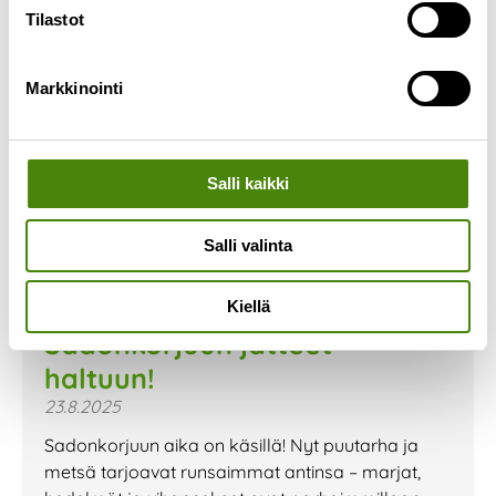
Tilastot
Markkinointi
Salli kaikki
Salli valinta
Kiellä
Sadonkorjuun jätteet
haltuun!
23.8.2025
Sadonkorjuun aika on käsillä! Nyt puutarha ja
metsä tarjoavat runsaimmat antinsa – marjat,