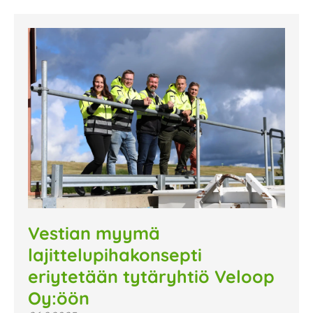
Vestian myymä
lajittelupihakonsepti
eriytetään tytäryhtiö Veloop
Oy:öön