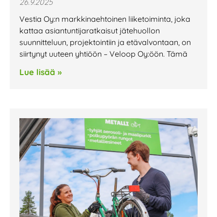
26.9.2025
Vestia Oy:n markkinaehtoinen liiketoiminta, joka
kattaa asiantuntija­ratkaisut jätehuollon
suunnitteluun, projektointiin ja etävalvontaan, on
siirtynyt uuteen yhtiöön – Veloop Oy:öön. Tämä
Lue lisää »