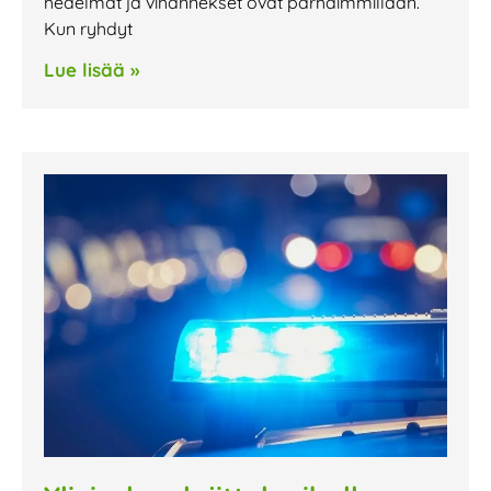
hedelmät ja vihannekset ovat parhaimmillaan.
Kun ryhdyt
Lue lisää »