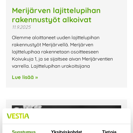
Merijärven lajittelupihan
rakennustyöt alkoivat
11.9.2025
Olemme aloittaneet uuden lajittelupihan
rakennustyöt Merijärvellä. Merijärven
lajittelupihaa rakennetaan osoitteeseen
Koivukuja 1, ja se sijaitsee aivan Merijärventien
varrella. Lajittelupihan urakoitsijana
Lue lisää »
Suostumus
Yksityiskohdat
Tietoja