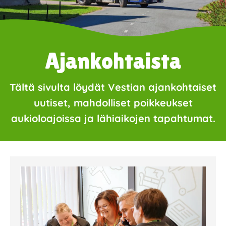
Ajankohtaista
Tältä sivulta löydät Vestian ajankohtaiset
uutiset, mahdolliset poikkeukset
aukioloajoissa ja lähiaikojen tapahtumat.
Page
Page
Page
Page
Page
Page
Page
Page
Page
Page
Page
Page
Page
Page
Page
Page
Pa