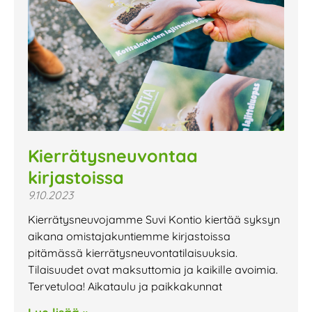
Kierrätysneuvontaa
kirjastoissa
9.10.2023
Kierrätysneuvojamme Suvi Kontio kiertää syksyn
aikana omistajakuntiemme kirjastoissa
pitämässä kierrätysneuvontatilaisuuksia.
Tilaisuudet ovat maksuttomia ja kaikille avoimia.
Tervetuloa! Aikataulu ja paikkakunnat