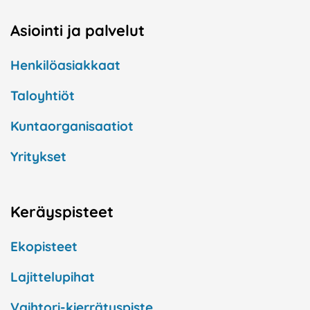
Asiointi ja palvelut
Henkilöasiakkaat
Taloyhtiöt
Kuntaorganisaatiot
Yritykset
Keräyspisteet
Ekopisteet
Lajittelupihat
Vaihtori-kierrätyspiste