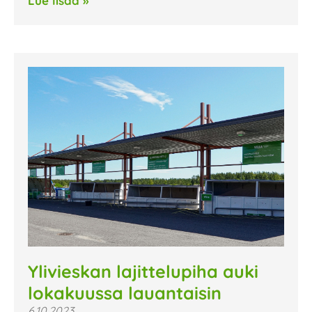
Lue lisää »
Ylivieskan lajittelupiha auki
lokakuussa lauantaisin
6.10.2023