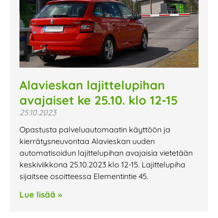
Alavieskan lajittelupihan
avajaiset ke 25.10. klo 12-15
25.10.2023
Opastusta palveluautomaatin käyttöön ja
kierrätysneuvontaa Alavieskan uuden
automatisoidun lajittelupihan avajaisia vietetään
keskiviikkona 25.10.2023 klo 12-15. Lajittelupiha
sijaitsee osoitteessa Elementintie 45.
Lue lisää »