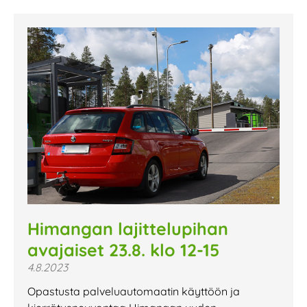
Himangan lajittelupihan
avajaiset 23.8. klo 12-15
4.8.2023
Opastusta palveluautomaatin käyttöön ja