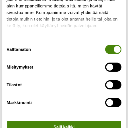
alan kumppaneillemme tietoja siitä, miten käytät
tyhjennyspäivässä tapahtuu
sivustoamme. Kumppanimme voivat yhdistää näitä
Lue lisää »
tietoja muihin tietoihin, joita olet antanut heille tai joita on
kerätty, kun olet käyttänyt heidän palvelujaan.
Suostumuksen
Välttämätön
valinta
Mieltymykset
Tilastot
Markkinointi
Salli kaikki