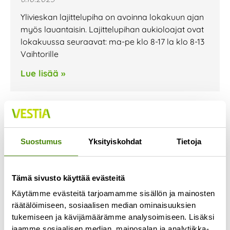
Ylivieskan lajittelupiha on avoinna lokakuun ajan
myös lauantaisin. Lajittelupihan aukioloajat ovat
lokakuussa seuraavat: ma-pe klo 8-17 la klo 8-13
Vaihtorille
Lue lisää »
Jäteastioiden
Suostumus
Yksityiskohdat
Tietoja
tyhjennyspäivissä muutoksia
loka-marraskuussa
28.9.2023
Tämä sivusto käyttää evästeitä
Kannuksen, Sievin ja Toholammin alueen
Käytämme evästeitä tarjoamamme sisällön ja mainosten
jätekuljetusten urakoitsija vaihtuu lokakuun
räätälöimiseen, sosiaalisen median ominaisuuksien
alussa. Urakoitsijan vaihtumisen seurauksena
tukemiseen ja kävijämäärämme analysoimiseen. Lisäksi
jaamme sosiaalisen median, mainosalan ja analytiikka-
jätekuljetusten reitit muuttuvat ja jäteastian