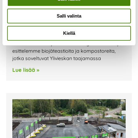
Olemme mukana Ylivieskan
Kauppojen yössä 1.9.
Salli valinta
1.9.2023
Olemme mukana Ylivieskassa perjantaina
Kiellä
1.9.2023 järjestettävässä Kauppojen yössä.
Pisteellämme tarjoamme kierrätysneuvontaa ja
esittelemme biojäteastioita ja kompostoreita,
jotka soveltuvat Ylivieskan taajamassa
Lue lisää »