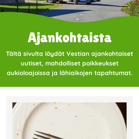
Ajankohtaista
Tältä sivulta löydät Vestian ajankohtaiset
uutiset, mahdolliset poikkeukset
aukioloajoissa ja lähiaikojen tapahtumat.
Page
Page
Page
Page
Page
Page
Page
Page
Page
Page
Page
Page
Page
Page
Page
Page
Pa