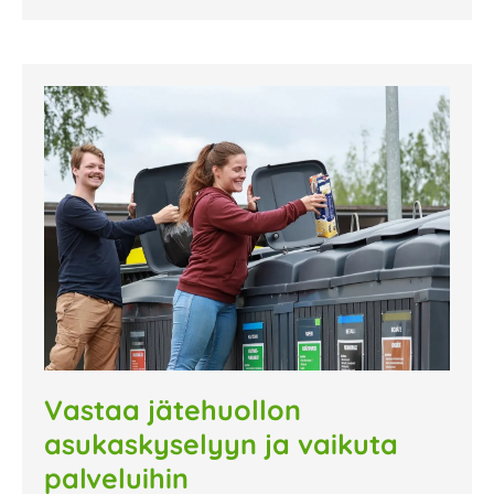
Vastaa jätehuollon
asukaskyselyyn ja vaikuta
palveluihin