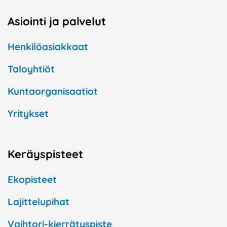
Asiointi ja palvelut
Henkilöasiakkaat
Taloyhtiöt
Kuntaorganisaatiot
Yritykset
Keräyspisteet
Ekopisteet
Lajittelupihat
Vaihtori-kierrätyspiste