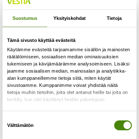
Jokaisella lajittelupihalla pääsee vähintään
kerran viikossa
Suostumus
Yksityiskohdat
Tietoja
Lue lisää »
Tämä sivusto käyttää evästeitä
Käytämme evästeitä tarjoamamme sisällön ja mainosten
räätälöimiseen, sosiaalisen median ominaisuuksien
tukemiseen ja kävijämäärämme analysoimiseen. Lisäksi
jaamme sosiaalisen median, mainosalan ja analytiikka-
alan kumppaneillemme tietoja siitä, miten käytät
sivustoamme. Kumppanimme voivat yhdistää näitä
tietoja muihin tietoihin, joita olet antanut heille tai joita on
kerätty, kun olet käyttänyt heidän palvelujaan.
Suostumuksen
Välttämätön
valinta