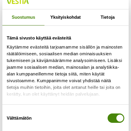
Suostumus
Yksityiskohdat
Tietoja
Tämä sivusto käyttää evästeitä
Käytämme evästeitä tarjoamamme sisällön ja mainosten
räätälöimiseen, sosiaalisen median ominaisuuksien
tukemiseen ja kävijämäärämme analysoimiseen. Lisäksi
jaamme sosiaalisen median, mainosalan ja analytiikka-
alan kumppaneillemme tietoja siitä, miten käytät
Kesä kevyemmäksi – myös
sivustoamme. Kumppanimme voivat yhdistää näitä
roskapussille!
tietoja muihin tietoihin, joita olet antanut heille tai joita on
kerätty, kun olet käyttänyt heidän palvelujaan.
12.6.2025
Aurinko paistaa, grilli käy kuumana ja piknik-viltti
levitetään nurmikolle. Mutta mitä jos tänä kesänä
Suostumuksen
Välttämätön
kevennettäisiin myös jätteen määrää? Pienillä
valinta
valinnoilla