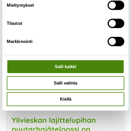
Mieltymykset
Lue lisää »
Tilastot
Markkinointi
Salli kaikki
Salli valinta
Kiellä
Ylivieskan lajittelupihan
puutarhajäteloossi on