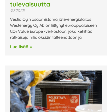
tulevaisuutta
9.7.2025
Vestia Oy:n osaomistama jäte-energialaitos
Westenergy Oy Ab on liittynyt eurooppalaiseen
CO₂ Value Europe -verkostoon, joka kehittää
ratkaisuja hiilidioksidin talteenottoon ja
Lue lisää »