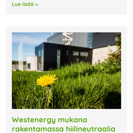
Lue lisää »
Westenergy mukana
rakentamassa hiilineutraalia