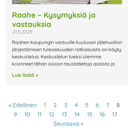
Raahe – Kysymyksiä ja
vastauksia
21.5.2025
Raahen kaupungin vastuulle kuuluvan jätehuollon
järjestämisen tulevaisuuden ratkaisuista on käyty
keskustelua. Keskustelun tueksi olemme
koonneet tähän osioon taustatietoja asiasta ja
Lue lisää »
« Edellinen
1
2
3
4
5
6
7
8
9
10
11
12
13
14
15
16
17
Seuraava »