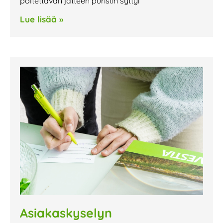
poltettavan jätteen puristin syttyi
Lue lisää »
Asiakaskyselyn