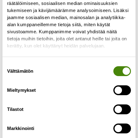
räätälöimiseen, sosiaalisen median ominaisuuksien
tukemiseen ja kävijämäärämme analysoimiseen. Lisäksi
jaamme sosiaalisen median, mainosalan ja analytiikka-
alan kumppaneillemme tietoja siitä, miten käytät
sivustoamme. Kumppanimme voivat yhdistää näitä
tietoja muihin tietoihin, joita olet antanut heille tai joita on
PÄIVITETTY:
kerätty, kun olet käyttänyt heidän palvelujaan.
Puhelinasiakaspalvelu toimii
jälleen normaalisti
Suostumuksen
Välttämätön
27.4.2023
valinta
Päivitetty 27.4.2023 klo 10.55: Puhelinlinjamme
toimivat jälleen ja palvelemme normaalien
Mieltymykset
aukioloaikojen mukaisesti ma-pe klo 8-15.30.
———————————— Puhelinasiakaspalvelumme
Tilastot
ei toimi tällä
Lue lisää »
Markkinointi