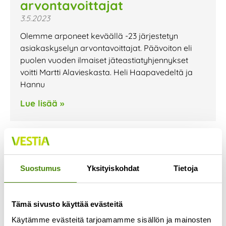
arvontavoittajat
3.5.2023
Olemme arponeet keväällä -23 järjestetyn
asiakaskyselyn arvontavoittajat. Päävoiton eli
puolen vuoden ilmaiset jäteastiatyhjennykset
voitti Martti Alavieskasta. Heli Haapavedeltä ja
Hannu
Lue lisää »
Suostumus
Yksityiskohdat
Tietoja
Tämä sivusto käyttää evästeitä
Käytämme evästeitä tarjoamamme sisällön ja mainosten