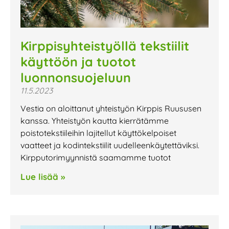
Kirppisyhteistyöllä tekstiilit
käyttöön ja tuotot
luonnonsuojeluun
11.5.2023
Vestia on aloittanut yhteistyön Kirppis Ruususen
kanssa. Yhteistyön kautta kierrätämme
poistotekstiileihin lajitellut käyttökelpoiset
vaatteet ja kodintekstiilit uudelleenkäytettäviksi.
Kirpputorimyynnistä saamamme tuotot
Lue lisää »