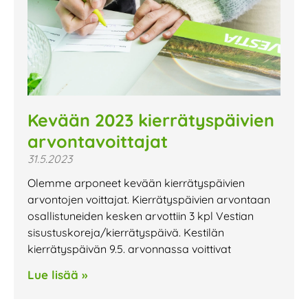
Kevään 2023 kierrätyspäivien
arvontavoittajat
31.5.2023
Olemme arponeet kevään kierrätyspäivien
arvontojen voittajat. Kierrätyspäivien arvontaan
osallistuneiden kesken arvottiin 3 kpl Vestian
sisustuskoreja/kierrätyspäivä. Kestilän
kierrätyspäivän 9.5. arvonnassa voittivat
Lue lisää »