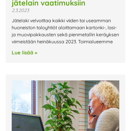
jätelain vaatimuksiin
2.3.2023
Jätelaki velvoittaa kaikki viiden tai useamman
huoneiston taloyhtiöt aloittamaan kartonki-, lasi-
ja muovipakkausten sekä pienmetallin keräyksen
viimeistään heinäkuussa 2023. Toimialueemme
Lue lisää »