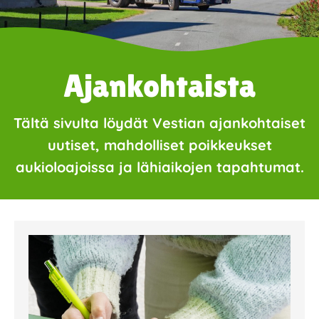
Ajankohtaista
Tältä sivulta löydät Vestian ajankohtaiset
uutiset, mahdolliset poikkeukset
aukioloajoissa ja lähiaikojen tapahtumat.
Page
Page
Page
Page
Page
Page
Page
Page
Page
Page
Page
Page
Page
Page
Page
Page
Pa