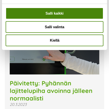
Salli kaikki
Salli valinta
Kiellä
Päivitetty: Pyhännän
lajittelupiha avoinna jälleen
normaalisti
20.3.2023