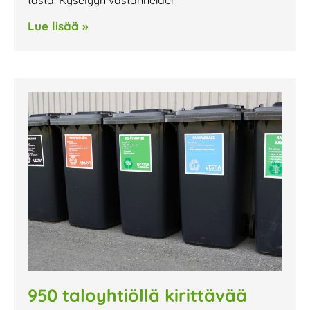
Lue lisää »
950 taloyhtiöllä kirittävää