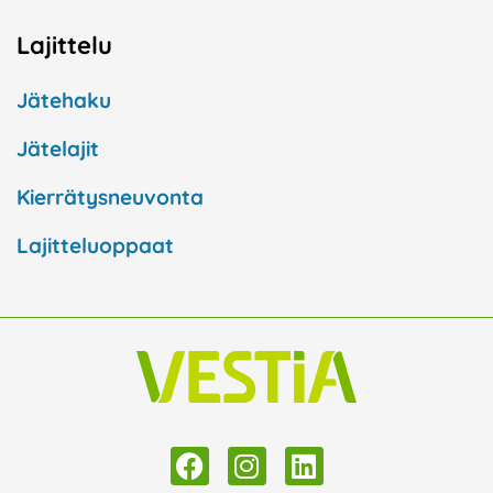
Lajittelu
Jätehaku
Jätelajit
Kierrätysneuvonta
Lajitteluoppaat
F
I
L
a
n
i
c
s
n