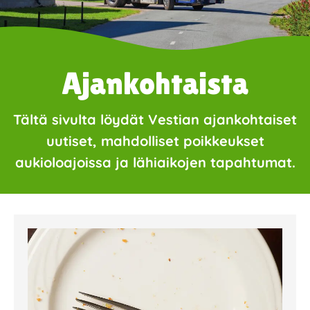
Ajankohtaista
Tältä sivulta löydät Vestian ajankohtaiset
uutiset, mahdolliset poikkeukset
aukioloajoissa ja lähiaikojen tapahtumat.
Page
Page
Page
Page
Page
Page
Page
Page
Page
Page
Page
Page
Page
Page
Page
Page
Pa