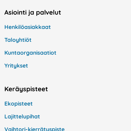
Asiointi ja palvelut
Henkilöasiakkaat
Taloyhtiöt
Kuntaorganisaatiot
Yritykset
Keräyspisteet
Ekopisteet
Lajittelupihat
Vaihtori-kierrätyspiste