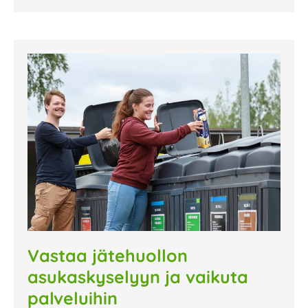
Vastaa jätehuollon
asukaskyselyyn ja vaikuta
palveluihin