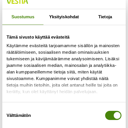
Jokaisella lajittelupihalla pääsee vähintään
kerran viikossa
Suostumus
Yksityiskohdat
Tietoja
Lue lisää »
Tämä sivusto käyttää evästeitä
Käytämme evästeitä tarjoamamme sisällön ja mainosten
räätälöimiseen, sosiaalisen median ominaisuuksien
tukemiseen ja kävijämäärämme analysoimiseen. Lisäksi
jaamme sosiaalisen median, mainosalan ja analytiikka-
alan kumppaneillemme tietoja siitä, miten käytät
sivustoamme. Kumppanimme voivat yhdistää näitä
tietoja muihin tietoihin, joita olet antanut heille tai joita on
kerätty, kun olet käyttänyt heidän palvelujaan.
Suostumuksen
Välttämätön
valinta