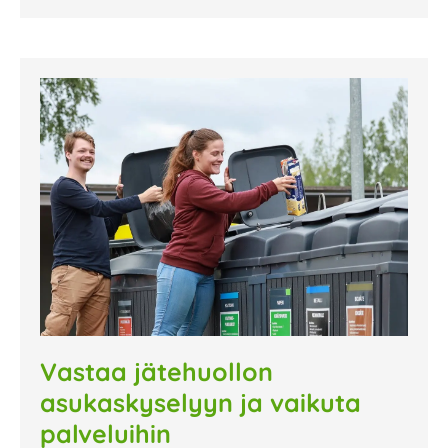
Vastaa jätehuollon
asukaskyselyyn ja vaikuta
palveluihin