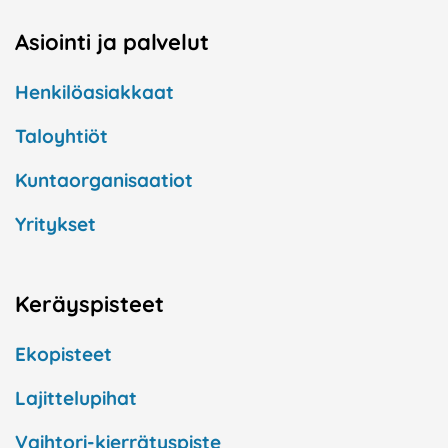
Asiointi ja palvelut
Henkilöasiakkaat
Taloyhtiöt
Kuntaorganisaatiot
Yritykset
Keräyspisteet
Ekopisteet
Lajittelupihat
Vaihtori-kierrätyspiste