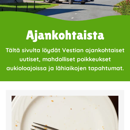
Ajankohtaista
Tältä sivulta löydät Vestian ajankohtaiset
uutiset, mahdolliset poikkeukset
aukioloajoissa ja lähiaikojen tapahtumat.
Page
Page
Page
Page
Page
Page
Page
Page
Page
Page
Page
Page
Page
Page
Page
Page
Pa