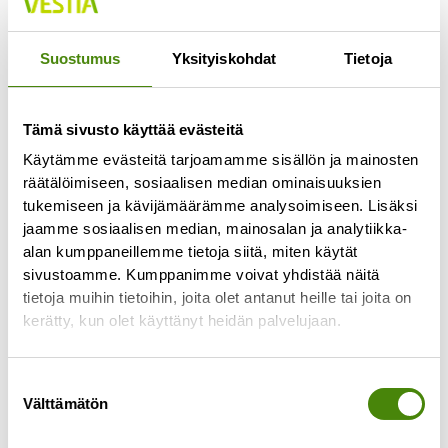
Jokaisella lajittelupihalla pääsee vähintään
kerran viikossa
Suostumus
Yksityiskohdat
Tietoja
Lue lisää »
Tämä sivusto käyttää evästeitä
Käytämme evästeitä tarjoamamme sisällön ja mainosten
räätälöimiseen, sosiaalisen median ominaisuuksien
tukemiseen ja kävijämäärämme analysoimiseen. Lisäksi
jaamme sosiaalisen median, mainosalan ja analytiikka-
alan kumppaneillemme tietoja siitä, miten käytät
sivustoamme. Kumppanimme voivat yhdistää näitä
tietoja muihin tietoihin, joita olet antanut heille tai joita on
kerätty, kun olet käyttänyt heidän palvelujaan.
Suostumuksen
Välttämätön
valinta