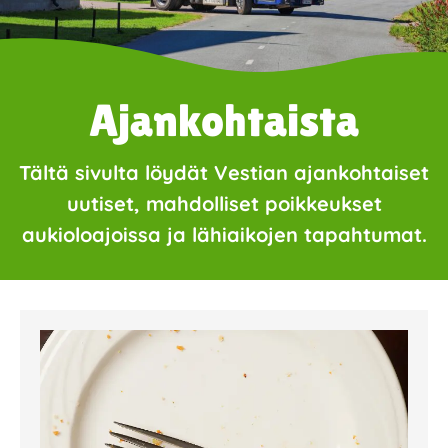
Ajankohtaista
Tältä sivulta löydät Vestian ajankohtaiset
uutiset, mahdolliset poikkeukset
aukioloajoissa ja lähiaikojen tapahtumat.
Page
Page
Page
Page
Page
Page
Page
Page
Page
Page
Page
Page
Page
Page
Page
Page
Pa