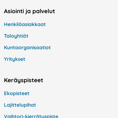
Asiointi ja palvelut
Henkilöasiakkaat
Taloyhtiöt
Kuntaorganisaatiot
Yritykset
Keräyspisteet
Ekopisteet
Lajittelupihat
Vaihtori-kierrätyspiste