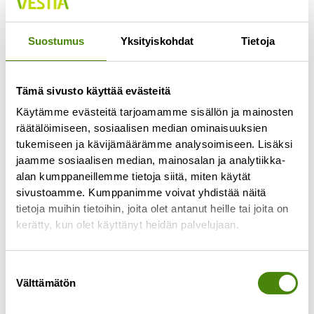
Jokaisella lajittelupihalla pääsee vähintään
kerran viikossa
Suostumus
Yksityiskohdat
Tietoja
Lue lisää »
Tämä sivusto käyttää evästeitä
Käytämme evästeitä tarjoamamme sisällön ja mainosten
räätälöimiseen, sosiaalisen median ominaisuuksien
tukemiseen ja kävijämäärämme analysoimiseen. Lisäksi
jaamme sosiaalisen median, mainosalan ja analytiikka-
alan kumppaneillemme tietoja siitä, miten käytät
sivustoamme. Kumppanimme voivat yhdistää näitä
tietoja muihin tietoihin, joita olet antanut heille tai joita on
kerätty, kun olet käyttänyt heidän palvelujaan.
Suostumuksen
Välttämätön
valinta