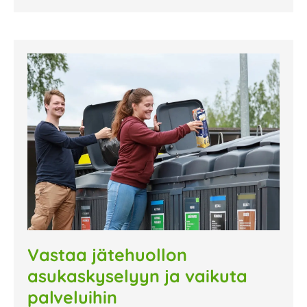
Vastaa jätehuollon
asukaskyselyyn ja vaikuta
palveluihin