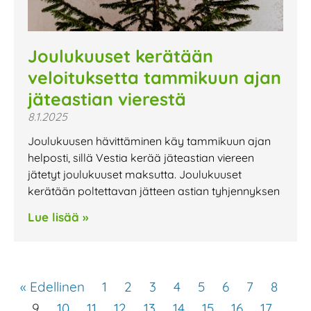
Joulukuuset kerätään
veloituksetta tammikuun ajan
jäteastian vierestä
8.1.2025
Joulukuusen hävittäminen käy tammikuun ajan
helposti, sillä Vestia kerää jäteastian viereen
jätetyt joulukuuset maksutta. Joulukuuset
kerätään poltettavan jätteen astian tyhjennyksen
Lue lisää »
« Edellinen
1
2
3
4
5
6
7
8
9
10
11
12
13
14
15
16
17