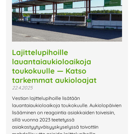
Lajittelupihoille
lauantaiaukioloaikoja
toukokuulle — Katso
tarkemmat aukioloajat
22.4.2025
Vestian lajittelupihoille lisätään
lauantaiaukioloaikoja toukokuulle. Aukiolopäivien
lisääminen on reagointia asiakkaiden toiveisiin,
sillä vuonna 2023 teetetyssä
asiakastyytyväisyyskyselyssä toivottiin