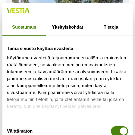
Suostumus
Yksityiskohdat
Tietoja
Tämä sivusto käyttää evästeitä
Käytämme evästeitä tarjoamamme sisällön ja mainosten
räätälöimiseen, sosiaalisen median ominaisuuksien
tukemiseen ja kävijämäärämme analysoimiseen. Lisäksi
jaamme sosiaalisen median, mainosalan ja analytiikka-
Vestia Oy ja Raahe aloittavat
alan kumppaneillemme tietoja siitä, miten käytät
osakkuusneuvottelut
sivustoamme. Kumppanimme voivat yhdistää näitä
17.2.2025
tietoja muihin tietoihin, joita olet antanut heille tai joita on
kerätty, kun olet käyttänyt heidän palvelujaan.
Kuntien omistama jätehuoltoyhtiö Vestia Oy ja
Raahen kaupunki aloittavat osakkuusneuvottelut,
jonka seurauksena Vestia hoitaisi jatkossa
Suostumuksen
Raahen kaupungin jätehuollon ja Raahe
Välttämätön
valinta