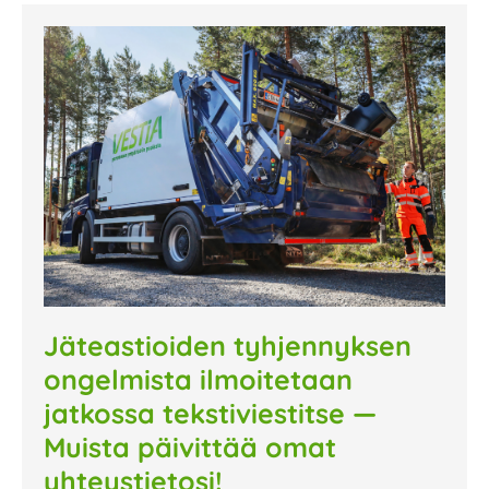
Jäteastioiden tyhjennyksen
ongelmista ilmoitetaan
jatkossa tekstiviestitse —
Muista päivittää omat
yhteystietosi!