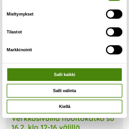
Lue lisää »
Mieltymykset
Tilastot
Markkinointi
Salli kaikki
Salli valinta
Kiellä
Verkkosivuilla huoltokatko su
16.2. klo 12-16 välillä