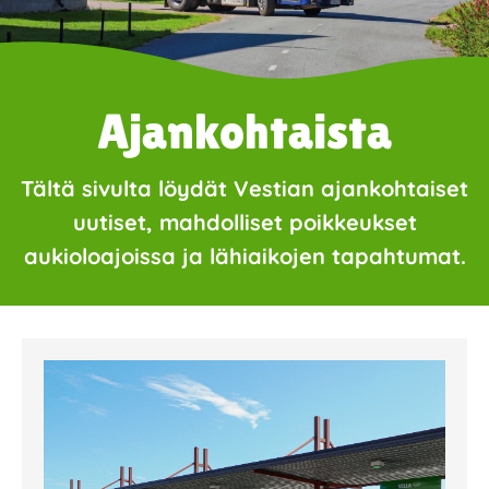
Ajankohtaista
Tältä sivulta löydät Vestian ajankohtaiset
uutiset, mahdolliset poikkeukset
aukioloajoissa ja lähiaikojen tapahtumat.
Page
Page
Page
Page
Page
Page
Page
Page
Page
Page
Page
Page
Page
Page
Page
Page
Pa