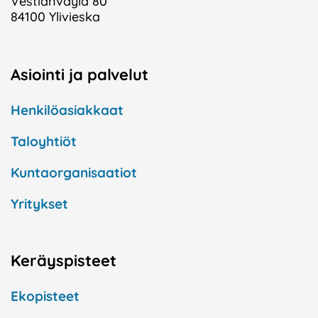
Vestianväylä 80
84100 Ylivieska
Asiointi ja palvelut
Henkilöasiakkaat
Taloyhtiöt
Kuntaorganisaatiot
Yritykset
Keräyspisteet
Ekopisteet