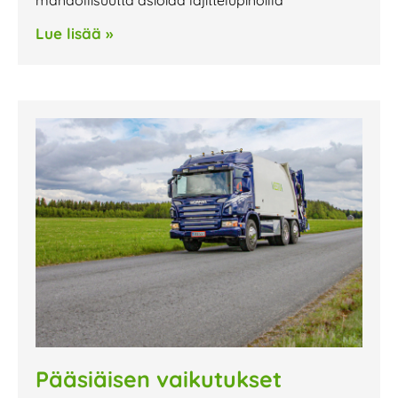
mahdollisuutta asioida lajittelupihoilla
Lue lisää »
Pääsiäisen vaikutukset