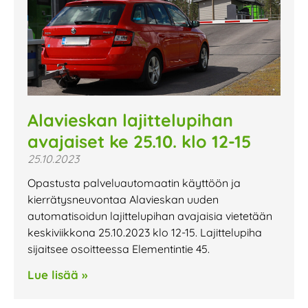
Alavieskan lajittelupihan
avajaiset ke 25.10. klo 12-15
25.10.2023
Opastusta palveluautomaatin käyttöön ja
kierrätysneuvontaa Alavieskan uuden
automatisoidun lajittelupihan avajaisia vietetään
keskiviikkona 25.10.2023 klo 12-15. Lajittelupiha
sijaitsee osoitteessa Elementintie 45.
Lue lisää »