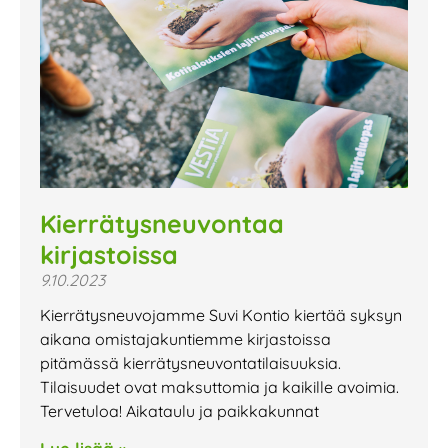
Kierrätysneuvontaa
kirjastoissa
9.10.2023
Kierrätysneuvojamme Suvi Kontio kiertää syksyn
aikana omistajakuntiemme kirjastoissa
pitämässä kierrätysneuvontatilaisuuksia.
Tilaisuudet ovat maksuttomia ja kaikille avoimia.
Tervetuloa! Aikataulu ja paikkakunnat