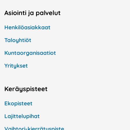
Asiointi ja palvelut
Henkilöasiakkaat
Taloyhtiöt
Kuntaorganisaatiot
Yritykset
Keräyspisteet
Ekopisteet
Lajittelupihat
Vaihtori-kierrätyspiste