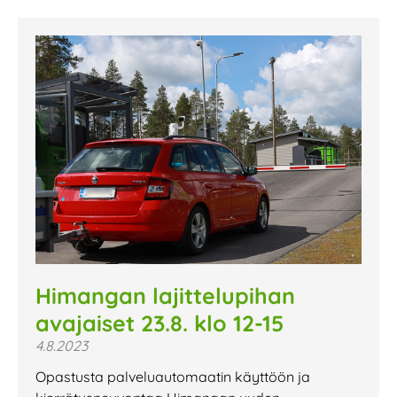
Himangan lajittelupihan
avajaiset 23.8. klo 12-15
4.8.2023
Opastusta palveluautomaatin käyttöön ja