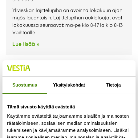
Ylivieskan lajittelupiha on avoinna lokakuun ajan
myös lauantaisin. Lajittelupihan aukioloajat ovat
lokakuussa seuraavat: ma-pe klo 8-17 la klo 8-13
Vaihtorille
Lue lisää »
Jäteastioiden
Suostumus
Yksityiskohdat
Tietoja
tyhjennyspäivissä muutoksia
loka-marraskuussa
28.9.2023
Tämä sivusto käyttää evästeitä
Kannuksen, Sievin ja Toholammin alueen
Käytämme evästeitä tarjoamamme sisällön ja mainosten
jätekuljetusten urakoitsija vaihtuu lokakuun
räätälöimiseen, sosiaalisen median ominaisuuksien
alussa. Urakoitsijan vaihtumisen seurauksena
tukemiseen ja kävijämäärämme analysoimiseen. Lisäksi
jaamme sosiaalisen median, mainosalan ja analytiikka-
jätekuljetusten reitit muuttuvat ja jäteastian