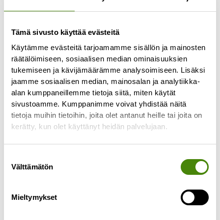
Tämä sivusto käyttää evästeitä
Käytämme evästeitä tarjoamamme sisällön ja mainosten
räätälöimiseen, sosiaalisen median ominaisuuksien
tukemiseen ja kävijämäärämme analysoimiseen. Lisäksi
jaamme sosiaalisen median, mainosalan ja analytiikka-
Biojäteastian jäätyminen
alan kumppaneillemme tietoja siitä, miten käytät
talvella
sivustoamme. Kumppanimme voivat yhdistää näitä
tietoja muihin tietoihin, joita olet antanut heille tai joita on
7.1.2026
kerätty, kun olet käyttänyt heidän palvelujaan.
Lämmin ja kostea biojäte voi talvella jäätyä kiinni
jäteastiaan sisäpussista huolimatta. Tällöin myös
Suostumuksen
astian tyhjentäminen on kuljettajalle haastavaa
Välttämätön
valinta
ja toisinaan
Lue lisää »
Mieltymykset