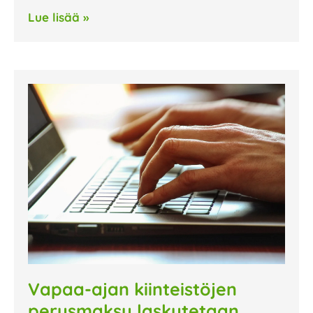
Lue lisää »
Vapaa-ajan kiinteistöjen
perusmaksu laskutetaan