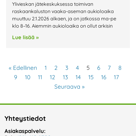
Ylivieskan jätekeskuksessa toimivan
raskaankaluston vaaka-aseman aukioloaika
muuttuu 2.1.2026 alkaen, ja on jatkossa ma-pe
klo 8–16. Aiemmin aukioloaika on ollut arkisin
Lue lisää »
« Edellinen
1
2
3
4
5
6
7
8
9
10
11
12
13
14
15
16
17
Seuraava »
Yhteystiedot
Asiakaspalvelu: