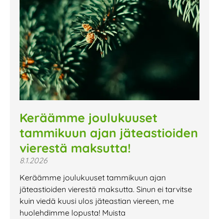
Keräämme joulukuuset
tammikuun ajan jäteastioiden
vierestä maksutta!
8.1.2026
Keräämme joulukuuset tammikuun ajan
jäteastioiden vierestä maksutta. Sinun ei tarvitse
kuin viedä kuusi ulos jäteastian viereen, me
huolehdimme lopusta! Muista