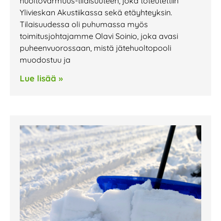
huoltovarmuus-tilaisuuteen, joka toteutettiin
Ylivieskan Akustiikassa sekä etäyhteyksin.
Tilaisuudessa oli puhumassa myös
toimitusjohtajamme Olavi Soinio, joka avasi
puheenvuorossaan, mistä jätehuoltopooli
muodostuu ja
Lue lisää »