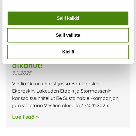
Salli kaikki
Salli valinta
Kiellä
Be Sustainable- kampanja on
alkanut!
5.11.2025
Vestia Oy on yhteistyössä Botniaroskin,
Ekoroskin, Lakeuden Etapin ja Stormossenin
kanssa suunnitellut Be Sustainable -kampanjan,
jota vietetään Vestian alueella 3.-30.11.2025.
Lue lisää »