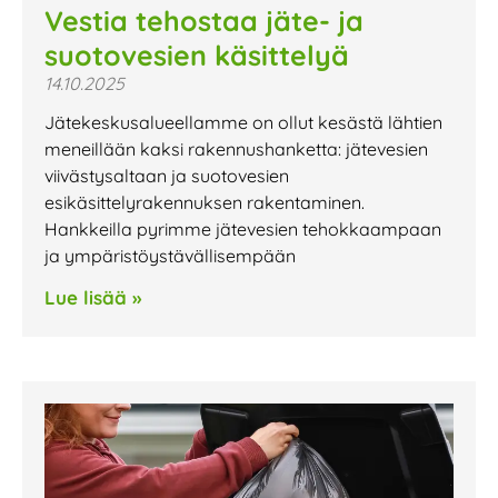
Vestia tehostaa jäte- ja
suotovesien käsittelyä
14.10.2025
Jätekeskusalueellamme on ollut kesästä lähtien
meneillään kaksi rakennushanketta: jätevesien
viivästysaltaan ja suotovesien
esikäsittelyrakennuksen rakentaminen.
Hankkeilla pyrimme jätevesien tehokkaampaan
ja ympäristöystävällisempään
Lue lisää »