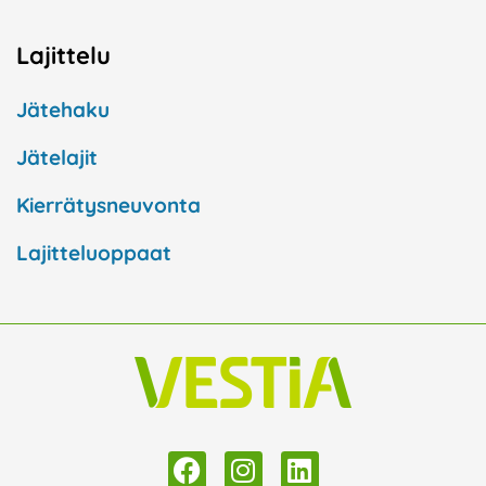
Lajittelu
Jätehaku
Jätelajit
Kierrätysneuvonta
Lajitteluoppaat
F
I
L
a
n
i