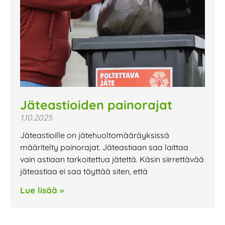
Jäteastioiden painorajat
1.10.2025
Jäteastioille on jätehuoltomääräyksissä
määritelty painorajat. Jäteastiaan saa laittaa
vain astiaan tarkoitettua jätettä. Käsin siirrettävää
jäteastiaa ei saa täyttää siten, että
Lue lisää »