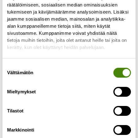
pakkausjätteiden
räätälöimiseen, sosiaalisen median ominaisuuksien
tukemiseen ja kävijämäärämme analysoimiseen. Lisäksi
tuottajavastuukorvaukset
jaamme sosiaalisen median, mainosalan ja analytiikka-
21.11.2025
alan kumppaneillemme tietoja siitä, miten käytät
sivustoamme. Kumppanimme voivat yhdistää näitä
Pakkausjätteiden tuottajavastuujärjestelmän
tietoja muihin tietoihin, joita olet antanut heille tai joita on
mukaisia korvauksia vuosilta 2023 ja 2024 tullaan
kerätty, kun olet käyttänyt heidän palvelujaan.
hyvittämään taloyhtiöille alennuksina
kiinteistökeräilyn jätelaskuilla marras–
joulukuussa 2025. Mitä tämä tarkoittaa? Milloin
Suostumuksen
Välttämätön
valinta
Lue lisää »
Mieltymykset
Tilastot
Markkinointi