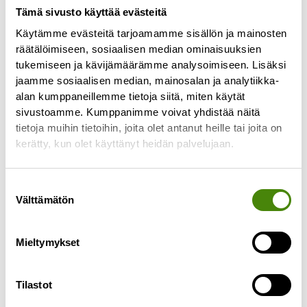
Tämä sivusto käyttää evästeitä
Käytämme evästeitä tarjoamamme sisällön ja mainosten
Jätekeskukselta tulevan
räätälöimiseen, sosiaalisen median ominaisuuksien
veden määrää rajoitettiin
tukemiseen ja kävijämäärämme analysoimiseen. Lisäksi
viemäriverkkoon
jaamme sosiaalisen median, mainosalan ja analytiikka-
alan kumppaneillemme tietoja siitä, miten käytät
16.4.2024
sivustoamme. Kumppanimme voivat yhdistää näitä
Ylivieskan kaupungilta tuli Vestialle pyyntö
tietoja muihin tietoihin, joita olet antanut heille tai joita on
perjantaina 12.4. rajoittaa jätekeskukselta
kerätty, kun olet käyttänyt heidän palvelujaan.
viemäriin lähtevän veden määrää johtuen tulvien
ja sulamisvesien aiheuttamasta viemäriverkoston
Suostumuksen
ylikuormittumisesta.
Välttämätön
valinta
Lue lisää »
Mieltymykset
Tilastot