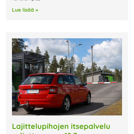
Lue lisää »
Lajittelupihojen itsepalvelu