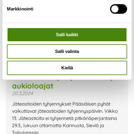
Markkinointi
Salli kaikki
Salli valinta
Kiellä
Pääsiäisen ajan jätehuolto ja
aukioloajat
20.3.2024
Jäteastioiden tyhjennykset Pääsiäisen pyhät
vaikuttavat jäteastioiden tyhjennyspäiviin. Viikko
13: Jäteastioita ei tyhjennetä pitkänäperjantaina
29.3., lukuun ottamatta Kannusta, Sieviä ja
Toholampia,