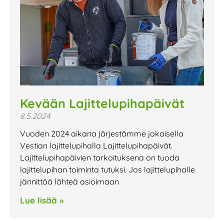
Kevään Lajittelupihapäivät
8.5.2024
Vuoden 2024 aikana järjestämme jokaisella
Vestian lajittelupihalla Lajittelupihapäivät.
Lajittelupihapäivien tarkoituksena on tuoda
lajittelupihan toiminta tutuksi. Jos lajittelupihalle
jännittää lähteä asioimaan
Lue lisää »