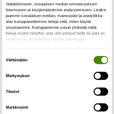
pakkausjätteiden
räätälöimiseen, sosiaalisen median ominaisuuksien
tukemiseen ja kävijämäärämme analysoimiseen. Lisäksi
tuottajavastuukorvaukset
jaamme sosiaalisen median, mainosalan ja analytiikka-
21.11.2025
alan kumppaneillemme tietoja siitä, miten käytät
sivustoamme. Kumppanimme voivat yhdistää näitä
Pakkausjätteiden tuottajavastuujärjestelmän
tietoja muihin tietoihin, joita olet antanut heille tai joita on
mukaisia korvauksia vuosilta 2023 ja 2024 tullaan
kerätty, kun olet käyttänyt heidän palvelujaan.
hyvittämään taloyhtiöille alennuksina
kiinteistökeräilyn jätelaskuilla marras–
joulukuussa 2025. Mitä tämä tarkoittaa? Milloin
Suostumuksen
Välttämätön
valinta
Lue lisää »
Mieltymykset
Tilastot
Markkinointi