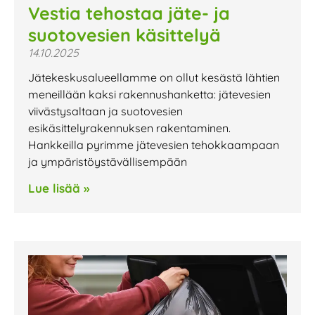
Vestia tehostaa jäte- ja
suotovesien käsittelyä
14.10.2025
Jätekeskusalueellamme on ollut kesästä lähtien
meneillään kaksi rakennushanketta: jätevesien
viivästysaltaan ja suotovesien
esikäsittelyrakennuksen rakentaminen.
Hankkeilla pyrimme jätevesien tehokkaampaan
ja ympäristöystävällisempään
Lue lisää »