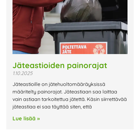
Jäteastioiden painorajat
1.10.2025
Jäteastioille on jätehuoltomääräyksissä
määritelty painorajat. Jäteastiaan saa laittaa
vain astiaan tarkoitettua jätettä. Käsin siirrettävää
jäteastiaa ei saa täyttää siten, että
Lue lisää »