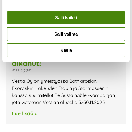
Salli kaikki
Salli valinta
Kiellä
Be Sustainable- kampanja on
alkanut!
5.11.2025
Vestia Oy on yhteistyössä Botniaroskin,
Ekoroskin, Lakeuden Etapin ja Stormossenin
kanssa suunnitellut Be Sustainable -kampanjan,
jota vietetään Vestian alueella 3.-30.11.2025.
Lue lisää »