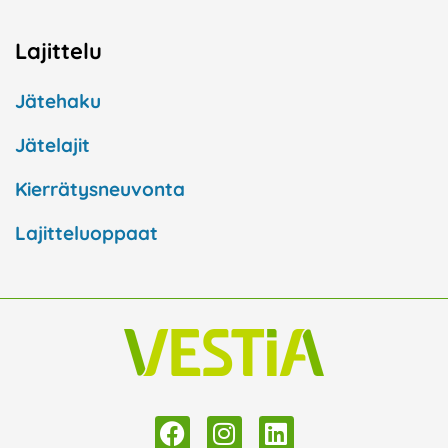
Lajittelu
Jätehaku
Jätelajit
Kierrätysneuvonta
Lajitteluoppaat
F
I
L
a
n
i