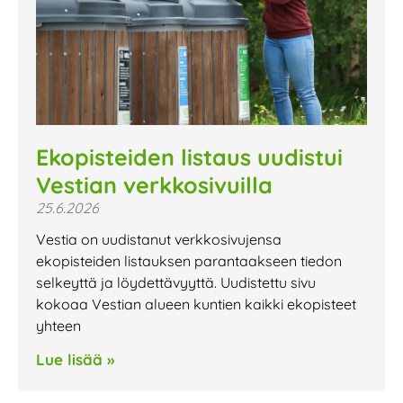
Ekopisteiden listaus uudistui
Vestian verkkosivuilla
25.6.2026
Vestia on uudistanut verkkosivujensa
ekopisteiden listauksen parantaakseen tiedon
selkeyttä ja löydettävyyttä. Uudistettu sivu
kokoaa Vestian alueen kuntien kaikki ekopisteet
yhteen
Lue lisää »