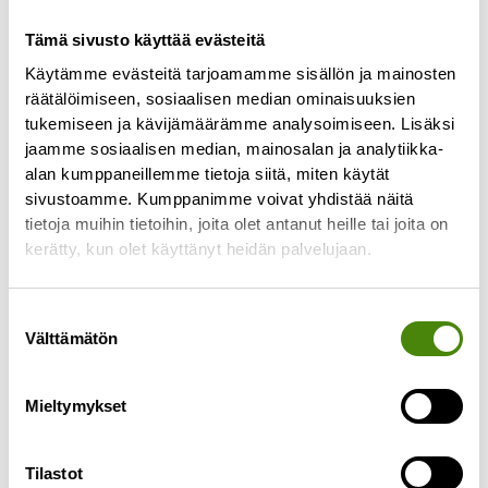
Alavieskan lajittelupihan
Tämä sivusto käyttää evästeitä
henkilökunnan palveluaika
Käytämme evästeitä tarjoamamme sisällön ja mainosten
muuttuu
räätälöimiseen, sosiaalisen median ominaisuuksien
tukemiseen ja kävijämäärämme analysoimiseen. Lisäksi
8.6.2026
jaamme sosiaalisen median, mainosalan ja analytiikka-
Alavieskan lajittelupihan henkilökunnan
alan kumppaneillemme tietoja siitä, miten käytät
palveluaika muuttuu 15.6.2026 alkaen. Jatkossa
sivustoamme. Kumppanimme voivat yhdistää näitä
henkilökuntaa on paikalla vain parillisilla viikoilla
tietoja muihin tietoihin, joita olet antanut heille tai joita on
keskiviikkoisin klo 10–12. Aiemmin henkilökuntaa
kerätty, kun olet käyttänyt heidän palvelujaan.
on
Lue lisää »
Suostumuksen
Välttämätön
valinta
Mieltymykset
Tilastot