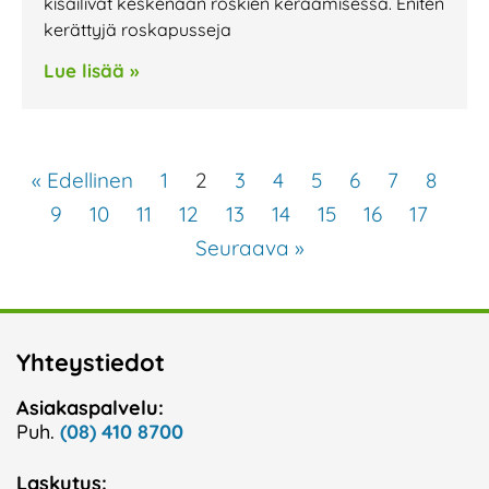
kisailivat keskenään roskien keräämisessä. Eniten
kerättyjä roskapusseja
Lue lisää »
« Edellinen
1
2
3
4
5
6
7
8
9
10
11
12
13
14
15
16
17
Seuraava »
Yhteystiedot
Asiakaspalvelu:
Puh.
(08) 410 8700
Laskutus: