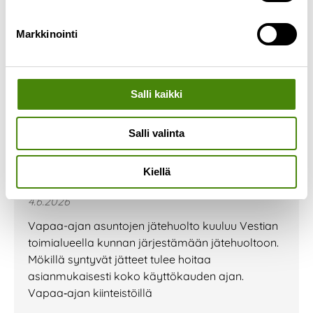
Markkinointi
Salli kaikki
Salli valinta
Vapaa-ajan kiinteistöjen
Kiellä
jätehuolto
4.6.2026
Vapaa-ajan asuntojen jätehuolto kuuluu Vestian
toimialueella kunnan järjestämään jätehuoltoon.
Mökillä syntyvät jätteet tulee hoitaa
asianmukaisesti koko käyttökauden ajan.
Vapaa‑ajan kiinteistöillä