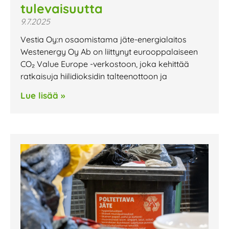
tulevaisuutta
9.7.2025
Vestia Oy:n osaomistama jäte-energialaitos
Westenergy Oy Ab on liittynyt eurooppalaiseen
CO₂ Value Europe -verkostoon, joka kehittää
ratkaisuja hiilidioksidin talteenottoon ja
Lue lisää »