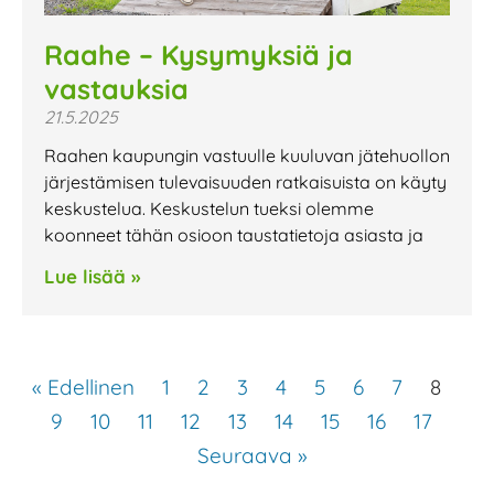
Raahe – Kysymyksiä ja
vastauksia
21.5.2025
Raahen kaupungin vastuulle kuuluvan jätehuollon
järjestämisen tulevaisuuden ratkaisuista on käyty
keskustelua. Keskustelun tueksi olemme
koonneet tähän osioon taustatietoja asiasta ja
Lue lisää »
« Edellinen
1
2
3
4
5
6
7
8
9
10
11
12
13
14
15
16
17
Seuraava »