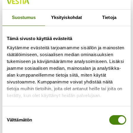
Suostumus
Yksityiskohdat
Tietoja
Tämä sivusto käyttää evästeitä
Käytämme evästeitä tarjoamamme sisällön ja mainosten
räätälöimiseen, sosiaalisen median ominaisuuksien
tukemiseen ja kävijämäärämme analysoimiseen. Lisäksi
jaamme sosiaalisen median, mainosalan ja analytiikka-
alan kumppaneillemme tietoja siitä, miten käytät
Kesä kevyemmäksi – myös
sivustoamme. Kumppanimme voivat yhdistää näitä
roskapussille!
tietoja muihin tietoihin, joita olet antanut heille tai joita on
kerätty, kun olet käyttänyt heidän palvelujaan.
12.6.2025
Aurinko paistaa, grilli käy kuumana ja piknik-viltti
levitetään nurmikolle. Mutta mitä jos tänä kesänä
Suostumuksen
Välttämätön
kevennettäisiin myös jätteen määrää? Pienillä
valinta
valinnoilla