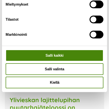
Mieltymykset
Lue lisää »
Tilastot
Markkinointi
Salli kaikki
Salli valinta
Kiellä
Ylivieskan lajittelupihan
puutarhajäteloossi on