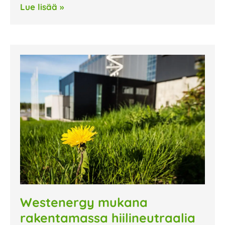
Lue lisää »
Westenergy mukana
rakentamassa hiilineutraalia