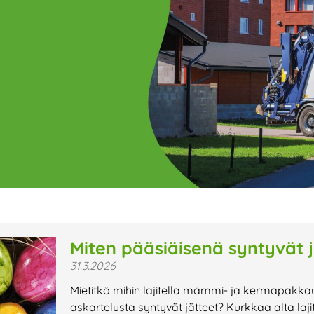
ge
Page
Page
Page
Page
Page
Page
Page
Page
Page
Page
Page
P
Miten pääsiäisenä syntyvät j
31.3.2026
t uutiset,
Mietitkö mihin lajitella mämmi- ja kermapakkau
a lähiaikojen
askartelusta syntyvät jätteet? Kurkkaa alta lajit