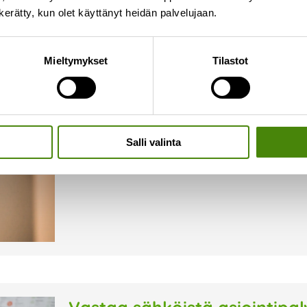
n kerätty, kun olet käyttänyt heidän palvelujaan.
Keskustelu Raahen jätehuoll
Mieltymykset
Tilastot
18.3.2026
Viime viikolla kokosimme jätelautakunnan, Vest
yhteiseen tiedotustilaisuuteen, jossa avasimm
vaihtoehtoja jätehuollon tulevaisuuden järjestä
puheenvuoroja, kysymyksiä ja näkökulmia
Salli valinta
Lue lisää »