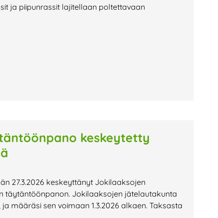
it ja piipunrassit lajitellaan poltettavaan
täntöönpano keskeytetty
lä
än 27.3.2026 keskeyttänyt Jokilaaksojen
täytäntöönpanon. Jokilaaksojen jätelautakunta
ja määräsi sen voimaan 1.3.2026 alkaen. Taksasta
ä