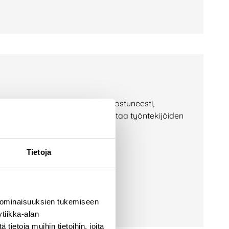
invoiva ihminen tekee työnsä innostuneesti,
 meille on ollut luontevaa panostaa työntekijöiden
Tietoja
 ominaisuuksien tukemiseen
tiikka-alan
ietoja muihin tietoihin, joita