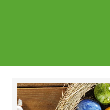
Ajankohtaista
Page
Page
Pa
Tältä sivulta löydät Vestian ajankohtaise
mahdolliset poikkeukset aukioloajoissa j