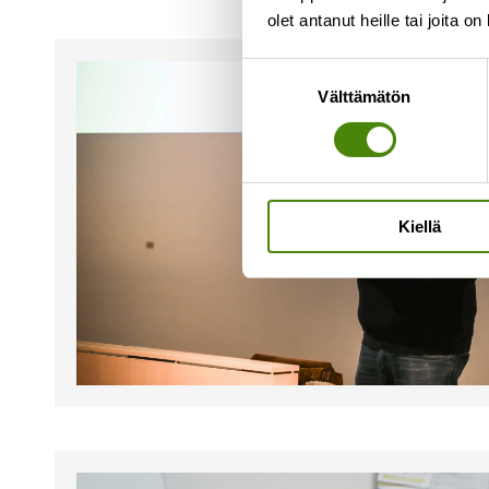
olet antanut heille tai joita o
Suostumuksen
Välttämätön
valinta
Kiellä