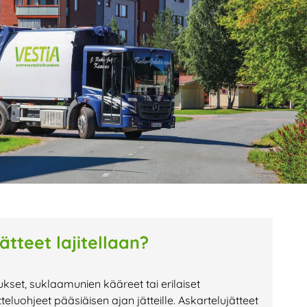
age
Page
Page
ätteet lajitellaan?
kset, suklaamunien kääreet tai erilaiset
teluohjeet pääsiäisen ajan jätteille. Askartelujätteet