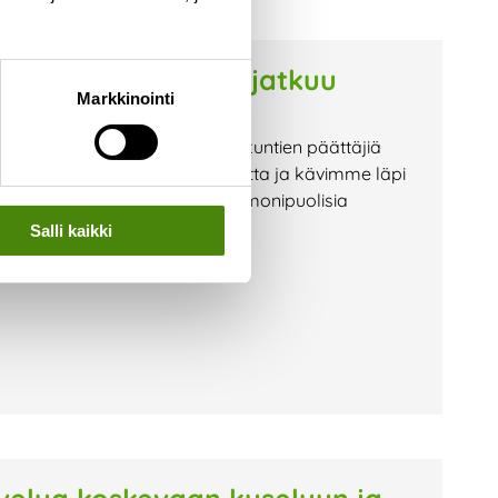
on vaihtoehdoista jatkuu
Markkinointi
ian hallituksen sekä omistajakuntien päättäjiä
e Raahen tämänhetkistä tilannetta ja kävimme läpi
miseksi. Tilaisuudessa kuultiin monipuolisia
Salli kaikki