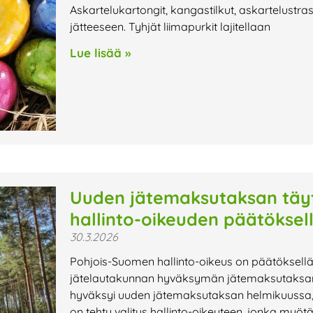
Askartelukartongit, kangastilkut, askartelustrass
jätteeseen. Tyhjät liimapurkit lajitellaan
Lue lisää »
Uuden jätemaksutaksan täy
hallinto-oikeuden päätöksel
30.3.2026
Pohjois-Suomen hallinto-oikeus on päätöksellä
jätelautakunnan hyväksymän jätemaksutaksan 
hyväksyi uuden jätemaksutaksan helmikuussa, 
on tehty valitus hallinto-oikeuteen, jonka myöt