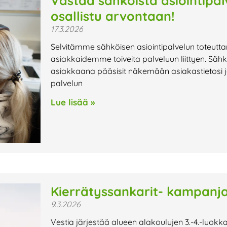
Vastaa sähköistä asiointipa
osallistu arvontaan!
17.3.2026
Selvitämme sähköisen asiointipalvelun toteutta
asiakkaidemme toiveita palveluun liittyen. Sähk
asiakkaana pääsisit näkemään asiakastietosi ja
palvelun
Lue lisää »
Kierrätyssankarit- kampanja
9.3.2026
Vestia järjestää alueen alakoulujen 3.-4.-luok