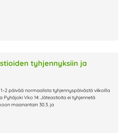
stioiden tyhjennyksiin ja
 1–2 päivää normaalista tyhjennyspäivästä viikoilla
 ja Pyhäjoki Vko 14: Jäteastioita ei tyhjennetä
kkoon maanantain 30.3. ja