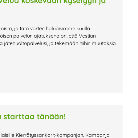
lvelua koskevaan kyselyyn ja
mista, ja tätä varten haluaisimme kuulla
öisen palvelun ajatuksena on, että Vestian
 jätehuoltopalvelusi, ja tekemään niihin muutoksia
 starttaa tänään!
kalaisille Kierrätyssankarit-kampanjan. Kampanja