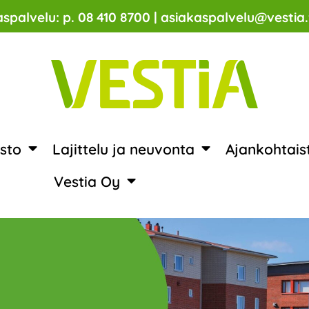
spalvelu: p. 08 410 8700 | asiakaspalvelu@vestia.
sto
Lajittelu ja neuvonta
Ajankohtais
Vestia Oy