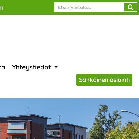
Search
fi
ta
Yhteystiedot
Sähköinen asiointi