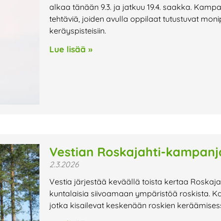
alkaa tänään 9.3. ja jatkuu 19.4. saakka. Kamp
tehtäviä, joiden avulla oppilaat tutustuvat monipu
keräyspisteisiin.
Lue lisää »
Vestian Roskajahti-kampanj
2.3.2026
Vestia järjestää keväällä toista kertaa Roskaj
kuntalaisia siivoamaan ympäristöä roskista. 
jotka kisailevat keskenään roskien keräämises