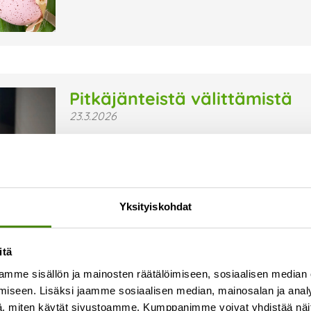
Pitkäjänteistä välittämistä
23.3.2026
Vestialla on jo pitkään uskottu siihen, että hyv
motivoituneesti ja rohkeasti uutta luoden. Siksi
hyvinvointiin – ei vain projektiluonteisesti, vaan
Lue lisää »
Yksityiskohdat
itä
mme sisällön ja mainosten räätälöimiseen, sosiaalisen median
iseen. Lisäksi jaamme sosiaalisen median, mainosalan ja analy
, miten käytät sivustoamme. Kumppanimme voivat yhdistää näitä t