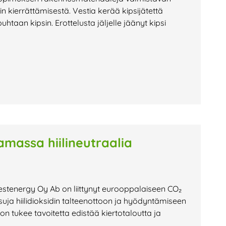
 kierrättämisestä. Vestia kerää kipsijätettä
puhtaan kipsin. Erottelusta jäljelle jäänyt kipsi
assa hiilineutraalia
stenergy Oy Ab on liittynyt eurooppalaiseen CO₂
uja hiilidioksidin talteenottoon ja hyödyntämiseen
n tukee tavoitetta edistää kiertotaloutta ja