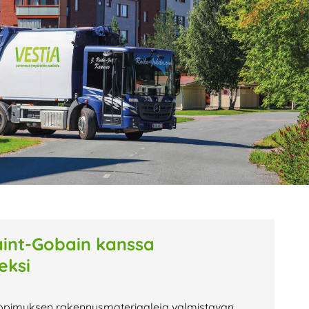
age
Page
Page
aint-Gobain kanssa
seksi
ösopimuksen rakennusmateriaaleja valmistavan