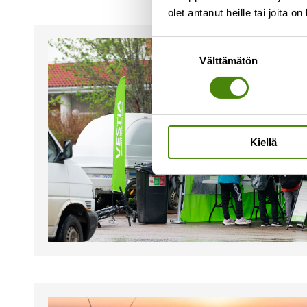
olet antanut heille tai joita o
Suostumuksen
Välttämätön
valinta
Kiellä