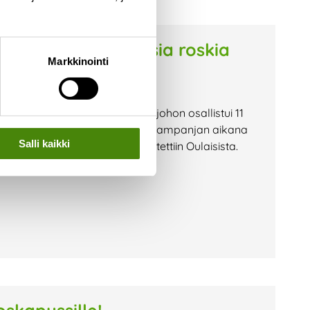
iin lähes 1400 pussia roskia
Markkinointi
 roskasaalis
kertaa Roskajahti-kampanjan, johon osallistui 11
skenään roskien keräämisessä. Kampanjan aikana
Salli kaikki
n kerättyjä roskapusseja ilmoitettiin Oulaisista.