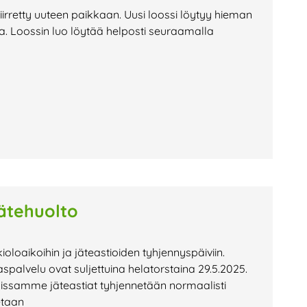
siirretty uuteen paikkaan. Uusi loossi löytyy hieman
. Loossin luo löytää helposti seuraamalla
jätehuolto
ioloaikoihin ja jäteastioiden tyhjennyspäiviin.
aspalvelu ovat suljettuina helatorstaina 29.5.2025.
issamme jäteastiat tyhjennetään normaalisti
etaan