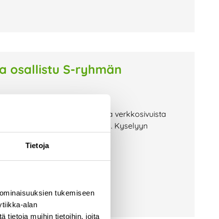
a osallistu S-ryhmän
lussa. Nyt keräämme palautetta verkkosivuista
ta entistä paremmin palvelevan. Kyselyyn
 voit osallistua 50
Tietoja
 ominaisuuksien tukemiseen
tiikka-alan
ietoja muihin tietoihin, joita