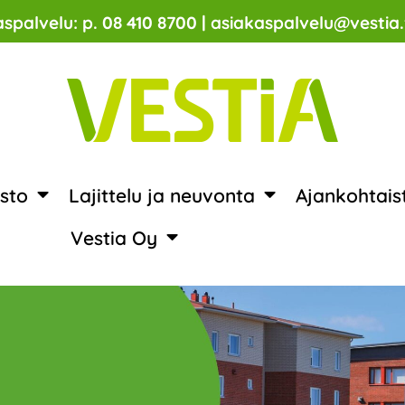
spalvelu: p. 08 410 8700 | asiakaspalvelu@vestia.
sto
Lajittelu ja neuvonta
Ajankohtais
Vestia Oy