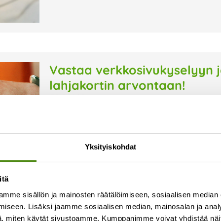
Vastaa verkkosivukyselyyn j
lahjakortin arvontaan!
30.6.2025
Vestian verkkosivut uudistettiin vuoden 2025 a
kyselyn kautta, jotta voimme kehittää sivustos
vastaaminen vie aikaa noin 5 minuuttia. Samalla
Yksityiskohdat
Lue lisää »
itä
mme sisällön ja mainosten räätälöimiseen, sosiaalisen median
iseen. Lisäksi jaamme sosiaalisen median, mainosalan ja analy
, miten käytät sivustoamme. Kumppanimme voivat yhdistää näitä t