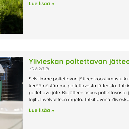
Lue lisää »
Ylivieskan poltettavan jätt
30.6.2025
Selvitimme poltettavan jätteen koostumustutki
keräämästämme poltettavasta jätteestä. Tutki
poltettava jäte. Biojätteen osuus poltettavasta
lajitteluvelvoitteen myötä. Tutkittavana Yliviesk
Lue lisää »