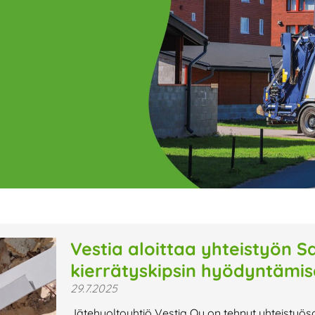
ge
Page
Page
Page
Page
Page
Page
Page
Page
Page
Page
Page
P
Vestia aloittaa yhteistyön S
kierrätyskipsin hyödyntämi
t uutiset,
29.7.2025
a lähiaikojen
Jätehuoltoyhtiö Vestia Oy on tehnyt yhteisty