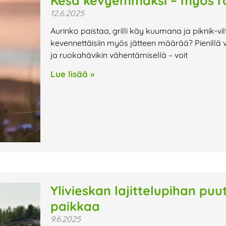
Kesä kevyemmäksi – myös ro
12.6.2025
Aurinko paistaa, grilli käy kuumana ja piknik-vi
kevennettäisiin myös jätteen määrää? Pienillä val
ja ruokahävikin vähentämisellä – voit
Lue lisää »
Ylivieskan lajittelupihan pu
paikkaa
9.6.2025