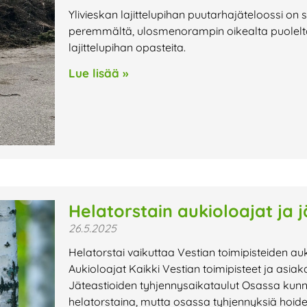
Ylivieskan lajittelupihan puutarhajäteloossi on 
peremmältä, ulosmenorampin oikealta puolelta
lajittelupihan opasteita.
Lue lisää »
Helatorstain aukioloajat ja 
26.5.2025
Helatorstai vaikuttaa Vestian toimipisteiden auk
Aukioloajat Kaikki Vestian toimipisteet ja asiak
Jäteastioiden tyhjennysaikataulut Osassa kunn
helatorstaina, mutta osassa tyhjennyksiä hoid