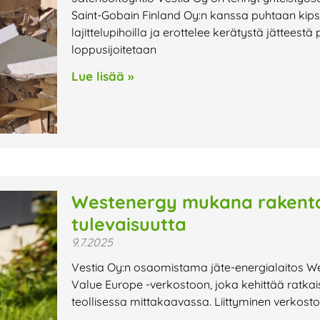
Saint-Gobain Finland Oy:n kanssa puhtaan kipsin
lajittelupihoilla ja erottelee kerätystä jätteestä 
loppusijoitetaan
Lue lisää »
Westenergy mukana rakentam
tulevaisuutta
9.7.2025
Vestia Oy:n osaomistama jäte-energialaitos We
Value Europe -verkostoon, joka kehittää ratkais
teollisessa mittakaavassa. Liittyminen verkostoo