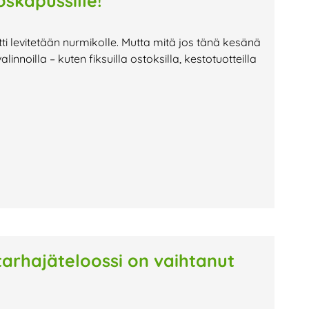
skapussille!
ltti levitetään nurmikolle. Mutta mitä jos tänä kesänä
innoilla – kuten fiksuilla ostoksilla, kestotuotteilla
utarhajäteloossi on vaihtanut