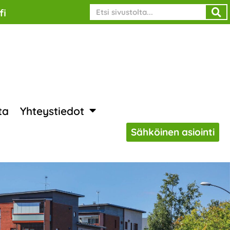
Search
fi
ta
Yhteystiedot
Sähköinen asiointi