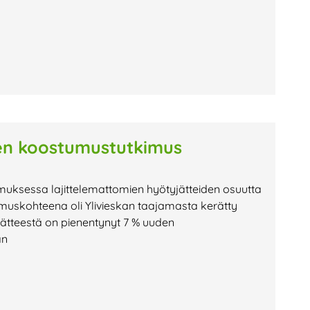
een koostumustutkimus
muksessa lajittelemattomien hyötyjätteiden osuutta
muskohteena oli Ylivieskan taajamasta kerätty
 jätteestä on pienentynyt 7 % uuden
an