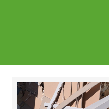
Ajankohtaista
Page
Page
Pa
Tältä sivulta löydät Vestian ajankohtaise
mahdolliset poikkeukset aukioloajoissa j